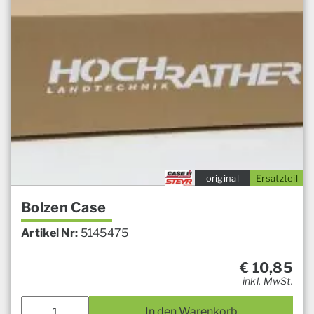
original
Ersatzteil
Bolzen Case
Artikel Nr:
5145475
€
10,85
inkl. MwSt.
In den Warenkorb