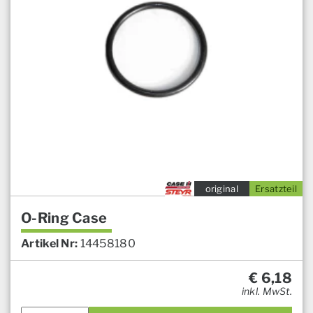
original
Ersatzteil
O-Ring Case
Artikel Nr:
14458180
€
6,18
inkl. MwSt.