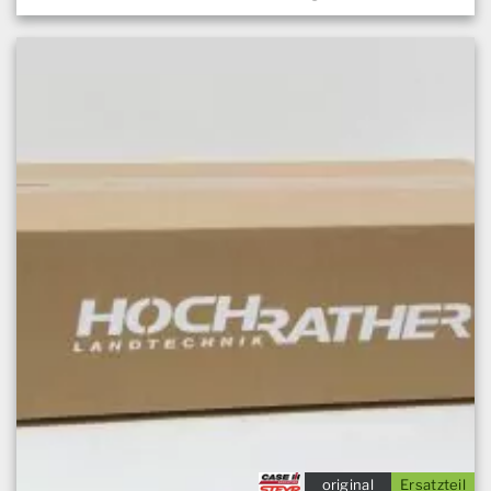
original
Ersatzteil