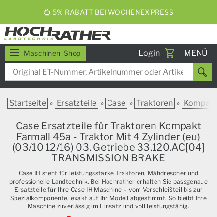
5% RABATT BEI WOCHENEXPRESS
Toggle
Login
MENÜ
Maschinen
Shop
navigati
Startseite
»
Ersatzteile
»
Case
»
Traktoren
»
Kompak
Case Ersatzteile für Traktoren Kompakt
Farmall 45a - Traktor Mit 4 Zylinder (eu)
(03/10 12/16) 03. Getriebe 33.120.AC[04]
TRANSMISSION BRAKE
Case IH steht für leistungsstarke Traktoren, Mähdrescher und
professionelle Landtechnik. Bei Hochrather erhalten Sie passgenaue
Ersatzteile für Ihre Case IH Maschine – vom Verschleißteil bis zur
Spezialkomponente, exakt auf Ihr Modell abgestimmt. So bleibt Ihre
Maschine zuverlässig im Einsatz und voll leistungsfähig.