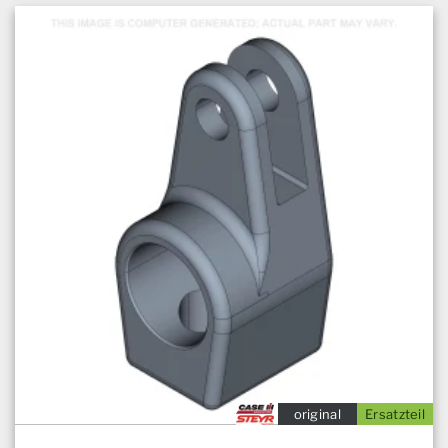
original
Ersatzteil