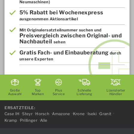
Neumaschinen)
5% Rabatt bei Wochenexpress
ausgenommen Aktionsartikel
Mit Originalersatzteilnummer suchen und
Preisvergleich zwischen Original- und
Nachbauteil
sehen
Gratis Fach- und Einbauberatung
durch
unsere Experten
Große
Top
Plus
Schnelle
Lizenzierter
Auswahl
Marken
Service
Lieferung
Händler
ERSATZTEILE:
Case IH
Steyr
Horsch
Amazone
Krone
Iseki
Granit
Kramp
Prillinger
Alle