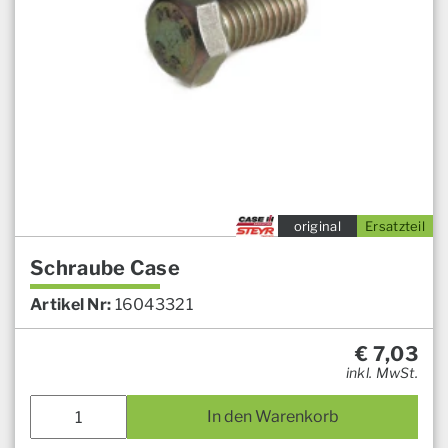
original
Ersatzteil
Schraube Case
Artikel Nr:
16043321
€
7,03
inkl. MwSt.
In den Warenkorb