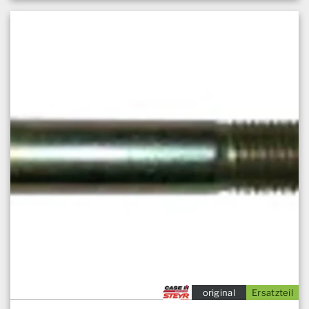
original
Ersatzteil