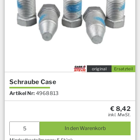
original
Ersatzteil
Schraube Case
Artikel Nr:
4968813
€
8,42
inkl. MwSt.
In den Warenkorb
Mindestbestellmenge: 5 Stück