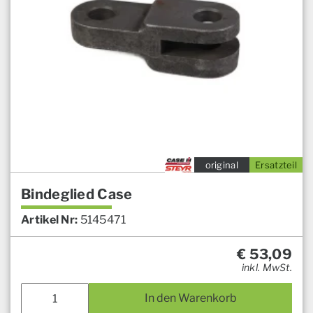
original
Ersatzteil
Bindeglied Case
Artikel Nr:
5145471
€
53,09
inkl. MwSt.
In den Warenkorb