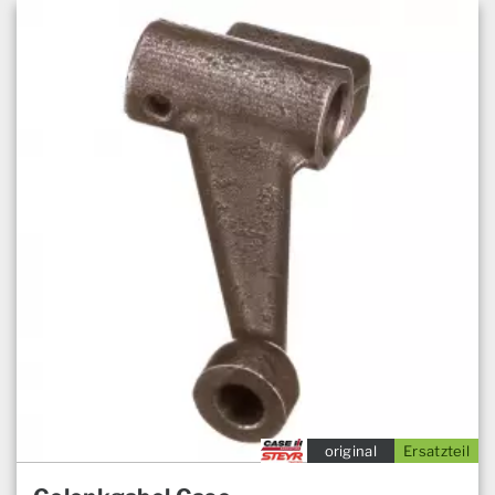
original
Ersatzteil