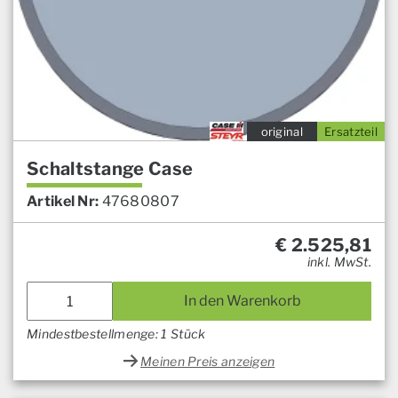
original
Ersatzteil
Schaltstange Case
Artikel Nr:
47680807
€
2.525,81
inkl. MwSt.
In den Warenkorb
Mindestbestellmenge: 1 Stück
Meinen Preis anzeigen