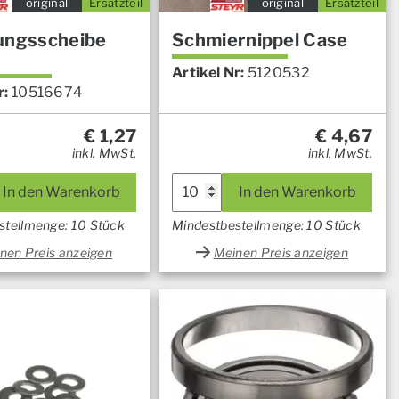
original
Ersatzteil
original
Ersatzteil
ungsscheibe
Schmiernippel Case
Artikel Nr:
5120532
r:
10516674
€
1,27
€
4,67
inkl. MwSt.
inkl. MwSt.
In den Warenkorb
In den Warenkorb
stellmenge: 10 Stück
Mindestbestellmenge: 10 Stück
nen Preis anzeigen
Meinen Preis anzeigen