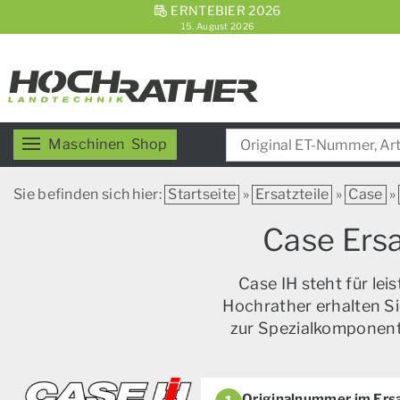
ERNTEBIER 2026
15. August 2026
Maschinen
Shop
Sie befinden sich hier:
Startseite
»
Ersatzteile
»
Case
»
Case Ersa
Case IH steht für le
Hochrather erhalten Si
zur Spezialkomponente
Originalnummer im Ersa