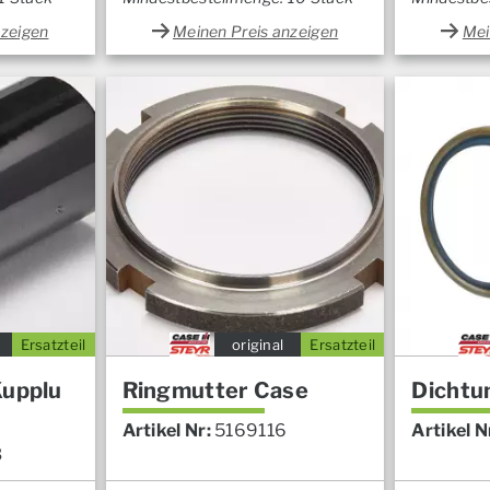
nzeigen
Meinen Preis anzeigen
Mei
Ersatzteil
original
Ersatzteil
Kupplu
Ringmutter Case
Dichtu
Artikel Nr:
5169116
Artikel N
3