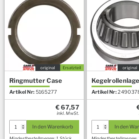
original
Ersatzteil
original
Ringmutter Case
Kegelrollenlag
Artikel Nr:
5165277
Artikel Nr:
249037
€
67,57
inkl. MwSt.
In den Warenkorb
In den Wa
Mindestbestellmenge: 1 Stück
Mindestbestellmenge: 