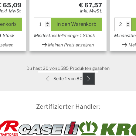
€
65,09
€
67,57
inkl. MwSt.
inkl. MwSt.
renkorb
In den Warenkorb
1 Stück
Mindestbestellmenge: 1 Stück
Mindestbe
nzeigen
Meinen Preis anzeigen
Mei
Du hast 20 von 1585 Produkten gesehen
Seite 1 von 80
Zertifizierter Händler: