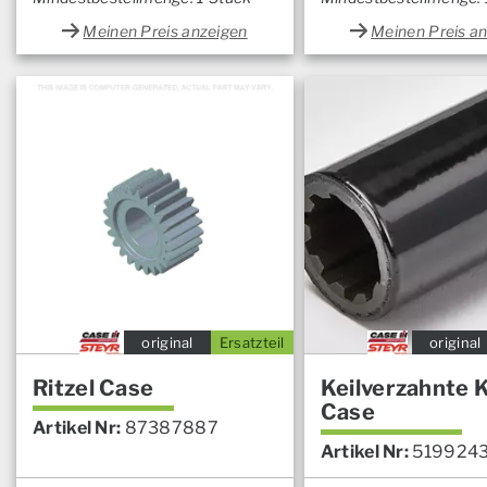
Meinen Preis anzeigen
Meinen Preis a
original
Ersatzteil
original
Ritzel Case
Keilverzahnte 
Case
Artikel Nr:
87387887
Artikel Nr:
519924