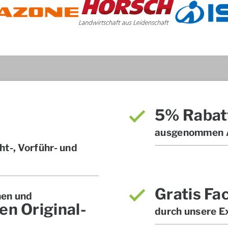
5% Rabat
ausgenommen A
t-, Vorführ- und
Gratis Fa
hen und
en Original-
durch unsere E