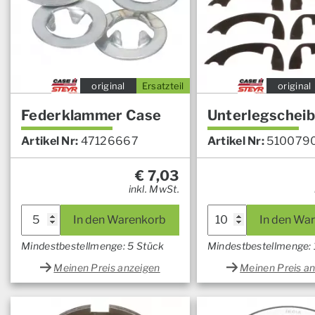
original
Ersatzteil
original
Federklammer Case
Unterlegschei
Artikel Nr:
47126667
Artikel Nr:
510079
€
7,03
inkl. MwSt.
In den Warenkorb
In den Wa
Mindestbestellmenge: 5 Stück
Mindestbestellmenge:
Meinen Preis anzeigen
Meinen Preis a