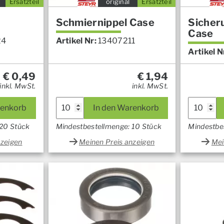
Ersatzteil
original
Ersatzteil
Schmiernippel Case
Sicher
Case
24
Artikel Nr:
13407211
Artikel N
€
0,49
€
1,94
inkl. MwSt.
inkl. MwSt.
renkorb
In den Warenkorb
 20 Stück
Mindestbestellmenge: 10 Stück
Mindestbe
nzeigen
Meinen Preis anzeigen
Mei