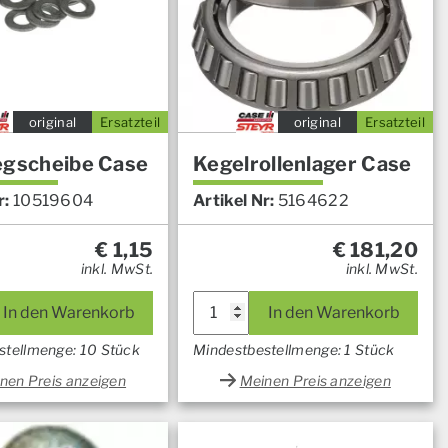
original
Ersatzteil
original
Ersatzteil
egscheibe Case
Kegelrollenlager Case
r:
10519604
Artikel Nr:
5164622
€
1,15
€
181,20
inkl. MwSt.
inkl. MwSt.
In den Warenkorb
In den Warenkorb
stellmenge: 10 Stück
Mindestbestellmenge: 1 Stück
nen Preis anzeigen
Meinen Preis anzeigen