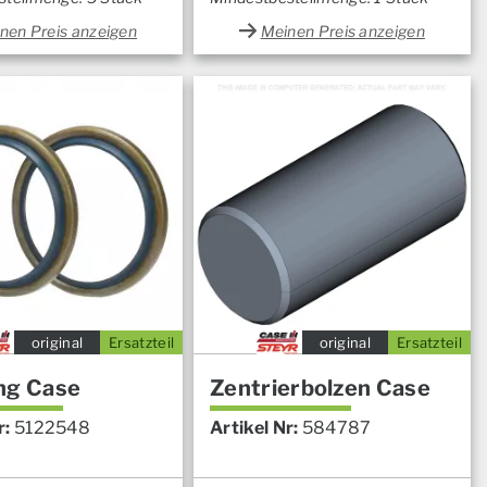
nen Preis anzeigen
Meinen Preis anzeigen
original
Ersatzteil
original
Ersatzteil
ng Case
Zentrierbolzen Case
r:
5122548
Artikel Nr:
584787