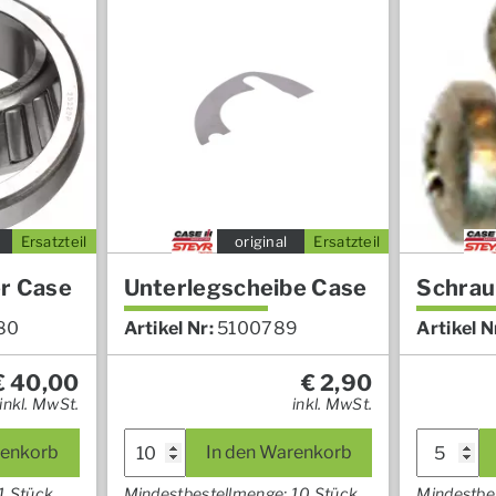
Ersatzteil
original
Ersatzteil
er Case
Unterlegscheibe Case
Schrau
80
Artikel Nr:
5100789
Artikel N
€
40,00
€
2,90
inkl. MwSt.
inkl. MwSt.
renkorb
In den Warenkorb
1 Stück
Mindestbestellmenge: 10 Stück
Mindestbe