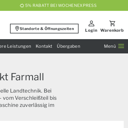
5% RABATT BEI WOCHENEXPRESS
Standorte & Öffnungszeiten
Login
Warenkorb
ere Leistungen
Kontakt
Übergaben
Menü
kt Farmall
elle Landtechnik. Bei
 vom Verschleißteil bis
aschine zuverlässig im