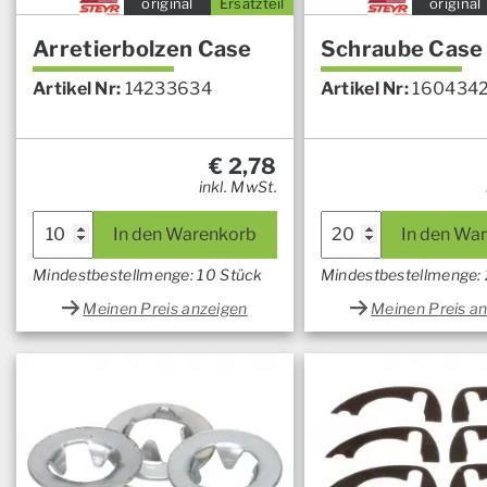
original
Ersatzteil
original
Arretierbolzen Case
Schraube Case
Artikel Nr:
14233634
Artikel Nr:
160434
€
2,78
inkl. MwSt.
In den Warenkorb
In den Wa
Mindestbestellmenge: 10 Stück
Mindestbestellmenge:
Meinen Preis anzeigen
Meinen Preis a