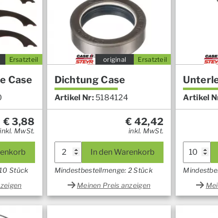
Ersatzteil
original
Ersatzteil
be Case
Dichtung Case
Unterl
0
Artikel Nr:
5184124
Artikel N
€
3,88
€
42,42
inkl. MwSt.
inkl. MwSt.
renkorb
In den Warenkorb
 10 Stück
Mindestbestellmenge: 2 Stück
Mindestbe
nzeigen
Meinen Preis anzeigen
Mei