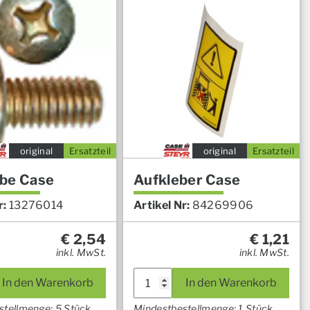
original
Ersatzteil
original
Ersatzteil
be Case
Aufkleber Case
r:
13276014
Artikel Nr:
84269906
€
2,54
€
1,21
inkl. MwSt.
inkl. MwSt.
In den Warenkorb
In den Warenkorb
stellmenge: 5 Stück
Mindestbestellmenge: 1 Stück