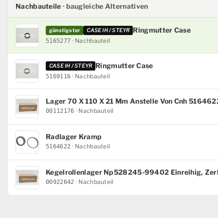
Nachbauteile
· baugleiche Alternativen
Ringmutter Case
günstigster
CASE IH / STEYR
· Nachbauteil
5165277
Ringmutter Case
CASE IH / STEYR
· Nachbauteil
5169116
Lager 70 X 110 X 21 Mm Anstelle Von Cnh 5164622
· Nachbauteil
00112176
Radlager Kramp
· Nachbauteil
5164622
Kegelrollenlager Np528245-99402 Einreihig, Zerl
· Nachbauteil
00922642