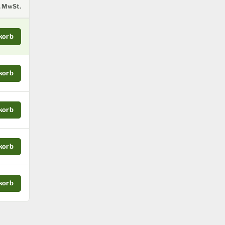
l. MwSt.
korb
korb
korb
korb
korb