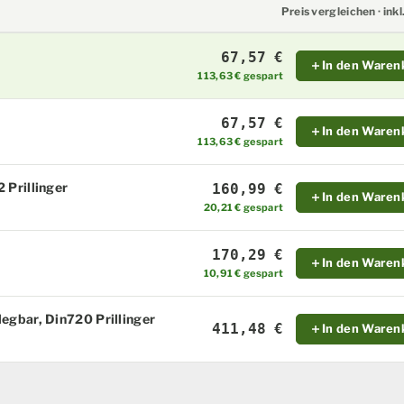
Preis vergleichen · ink
67,57 €
In den Waren
113,63 € gespart
67,57 €
In den Waren
113,63 € gespart
 Prillinger
160,99 €
In den Waren
20,21 € gespart
170,29 €
In den Waren
10,91 € gespart
egbar, Din720 Prillinger
411,48 €
In den Waren