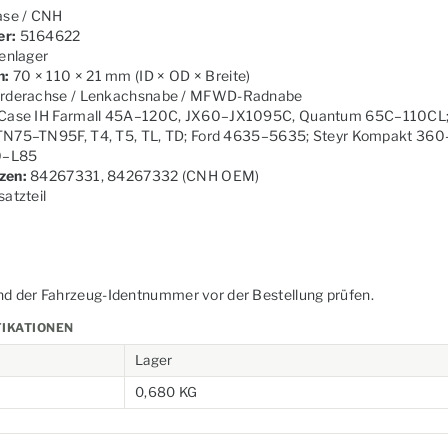
se / CNH
er:
5164622
enlager
n:
70 × 110 × 21 mm (ID × OD × Breite)
rderachse / Lenkachsnabe / MFWD-Radnabe
Case IH Farmall 45A–120C, JX60–JX1095C, Quantum 65C–110CL
TN75–TN95F, T4, T5, TL, TD; Ford 4635–5635; Steyr Kompakt 360
60–L85
zen:
84267331, 84267332 (CNH OEM)
atzteil
nd der Fahrzeug-Identnummer vor der Bestellung prüfen.
FIKATIONEN
Lager
0,680 KG