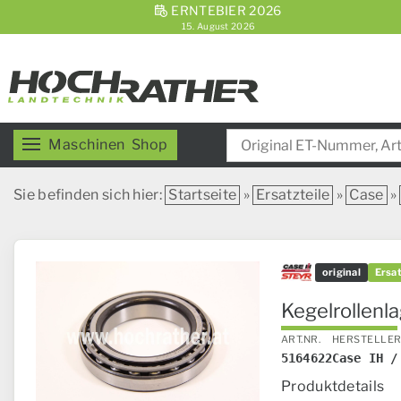
ERNTEBIER 2026
15. August 2026
Maschinen
Shop
Sie befinden sich hier:
Startseite
»
Ersatzteile
»
Case
»
original
Ersat
Kegelrollenla
ART.NR.
HERSTELLE
5164622
Case IH /
Produktdetails