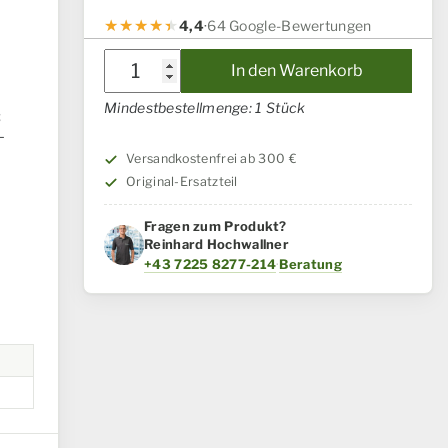
4,4
·
64 Google-Bewertungen
Kegelrollenlager
In den Warenkorb
Case
Mindestbestellmenge: 1 Stück
IH
;
–
/
Versandkostenfrei ab 300 €
Steyr
Original-Ersatzteil
Menge
Fragen zum Produkt?
Reinhard Hochwallner
+43 7225 8277-214
·
Beratung