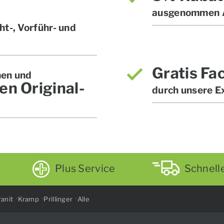
ausgenommen A
t-, Vorführ- und
Gratis Fa
hen und
en Original-
durch unsere E
Plus Service
Schnell
anit
Kramp
Prillinger
Alle