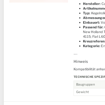
Hersteller:
Ca
Artikelnumm
Typ:
Kegelroll
Abmessunge
Einbauort:
Vo
Passend für:
New Holland 
4115; Fiat L
Kreuzreferen
Kategorie:
Ers
---
Hinweis
Kompatibilität anha
TECHNISCHE SPEZI
Baugruppen
Gewicht