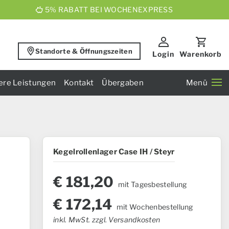
5% RABATT BEI WOCHENEXPRESS
Standorte & Öffnungszeiten
Login
Warenkorb
ere Leistungen
Kontakt
Übergaben
Menü
Kegelrollenlager Case IH / Steyr
€
181,20
mit Tagesbestellung
€
172,14
mit Wochenbestellung
inkl. MwSt. zzgl. Versandkosten