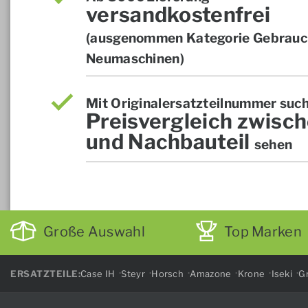
versandkostenfrei
(ausgenommen Kategorie Gebrauch
Neumaschinen)
Mit Originalersatzteilnummer suc
Preisvergleich zwisch
und Nachbauteil
sehen
Große Auswahl
Top Marken
ERSATZTEILE:
Case IH
Steyr
Horsch
Amazone
Krone
Iseki
Gr