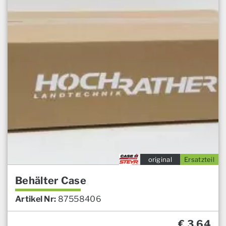
original
Ersatzteil
Behälter Case
Artikel Nr:
87558406
€
3,64