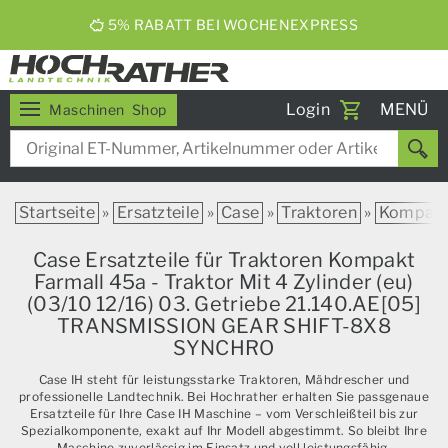
5% RABATT BEI WOCHENEXPRESS
Toggle
Login
MENÜ
Maschinen
Shop
navigati
Startseite
»
Ersatzteile
»
Case
»
Traktoren
»
Kompak
Case Ersatzteile für Traktoren Kompakt
Farmall 45a - Traktor Mit 4 Zylinder (eu)
(03/10 12/16) 03. Getriebe 21.140.AE[05]
TRANSMISSION GEAR SHIFT-8X8
SYNCHRO
Case IH steht für leistungsstarke Traktoren, Mähdrescher und
professionelle Landtechnik. Bei Hochrather erhalten Sie passgenaue
Ersatzteile für Ihre Case IH Maschine – vom Verschleißteil bis zur
Spezialkomponente, exakt auf Ihr Modell abgestimmt. So bleibt Ihre
Maschine zuverlässig im Einsatz und voll leistungsfähig.