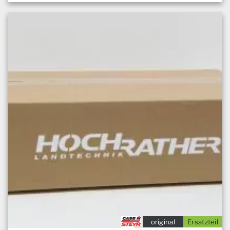
original
Ersatzteil