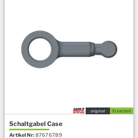
original
Ersatzteil
Schaltgabel Case
Artikel Nr:
87676789