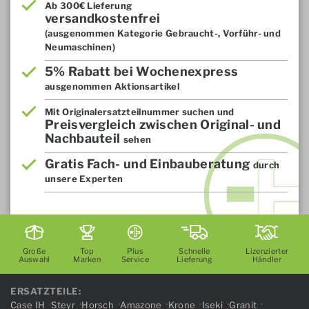
Ab 300€ Lieferung
versandkostenfrei
(ausgenommen Kategorie Gebraucht-, Vorführ- und
Neumaschinen)
5% Rabatt bei Wochenexpress
ausgenommen Aktionsartikel
Mit Originalersatzteilnummer suchen und
Preisvergleich zwischen Original- und
Nachbauteil
sehen
Gratis Fach- und Einbauberatung
durch
unsere Experten
Große
Top
Plus
Schnelle
Lizenzierter
Auswahl
Marken
Service
Lieferung
Händler
ERSATZTEILE:
Case IH
Steyr
Horsch
Amazone
Krone
Iseki
Granit