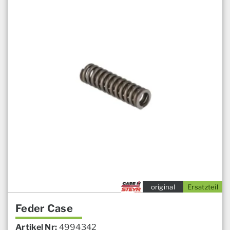
original
Ersatzteil
Feder Case
Artikel Nr:
4994342