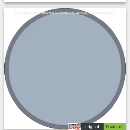
original
Ersatzteil