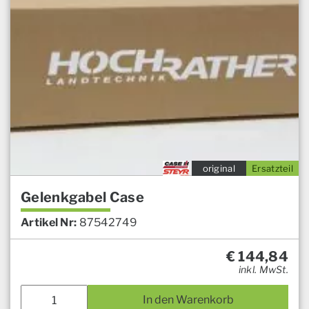
original
Ersatzteil
Gelenkgabel Case
Artikel Nr:
87542749
€
144,84
inkl. MwSt.
In den Warenkorb