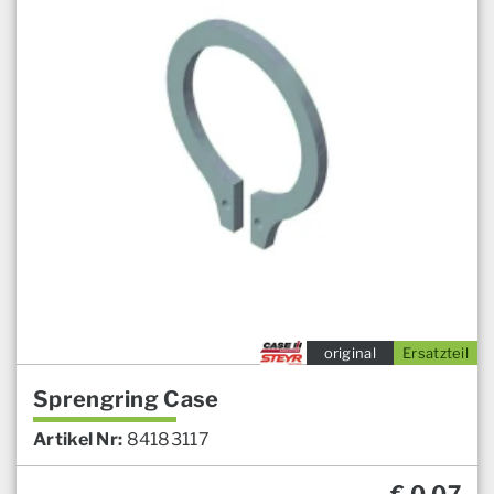
original
Ersatzteil
Sprengring Case
Artikel Nr:
84183117