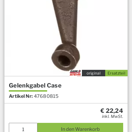
original
Ersatzteil
Gelenkgabel Case
Artikel Nr:
47680815
€
22,24
inkl. MwSt.
In den Warenkorb