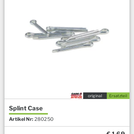
original
Ersatzteil
Splint Case
Artikel Nr:
280250