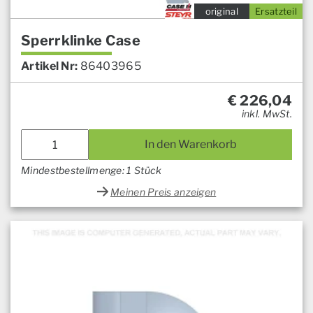
original
Ersatzteil
Sperrklinke Case
Artikel Nr:
86403965
€
226,04
inkl. MwSt.
In den Warenkorb
Mindestbestellmenge: 1 Stück
Meinen Preis anzeigen