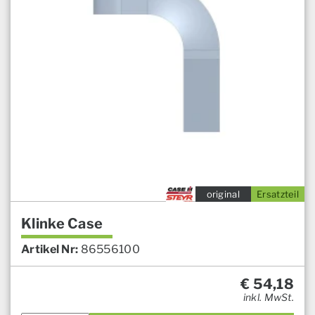
original
Ersatzteil
Klinke Case
Artikel Nr:
86556100
€
54,18
inkl. MwSt.