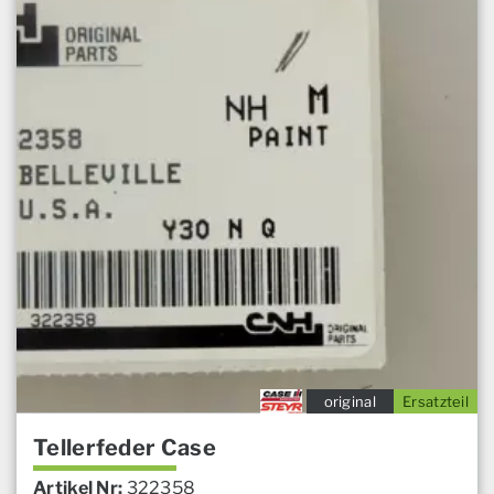
original
Ersatzteil
Tellerfeder Case
Artikel Nr:
322358