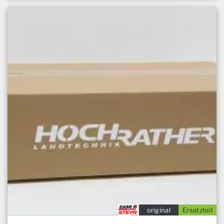
original
Ersatzteil