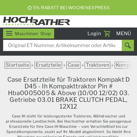
5% RABATT BEI WOCHENEXPRESS
Toggle
Login
MENÜ
Maschinen
Shop
navigati
Startseite
»
Ersatzteile
»
Case
»
Traktoren
»
Kompak
Case Ersatzteile für Traktoren Kompakt D
D45 - Ih Kompakttraktor Pin #
Hba0005005 & Above (10/00 12/02) 03.
Getriebe 03.01 BRAKE CLUTCH PEDAL,
12X12
Case IH steht für leistungsstarke Traktoren, Mähdrescher und
professionelle Landtechnik. Bei Hochrather erhalten Sie passgenaue
Ersatzteile für Ihre Case IH Maschine – vom Verschleißteil bis zur
Spezialkomponente, exakt auf Ihr Modell abgestimmt. So bleibt Ihre
Maschine zuverlässig im Einsatz und voll leistungsfähig.