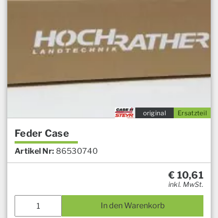
original
Ersatzteil
Feder Case
Artikel Nr:
86530740
€
10,61
inkl. MwSt.
In den Warenkorb