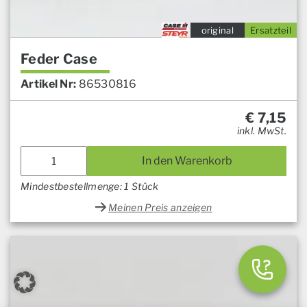
original
Ersatzteil
Feder Case
Artikel Nr:
86530816
€
7,15
inkl. MwSt.
In den Warenkorb
Mindestbestellmenge: 1 Stück
Meinen Preis anzeigen