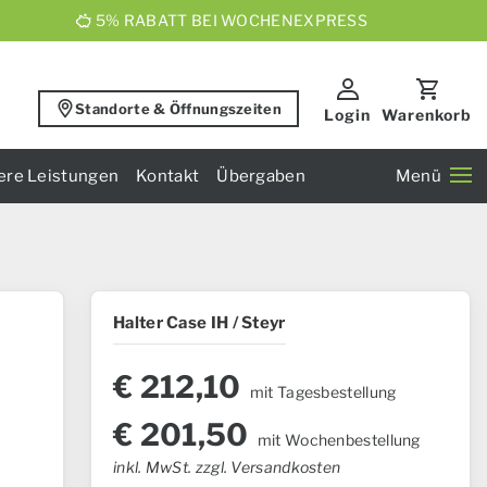
5% RABATT BEI WOCHENEXPRESS
Standorte & Öffnungszeiten
Login
Warenkorb
ere Leistungen
Kontakt
Übergaben
Menü
Halter Case IH / Steyr
€
212,10
mit Tagesbestellung
€
201,50
mit Wochenbestellung
inkl. MwSt. zzgl. Versandkosten