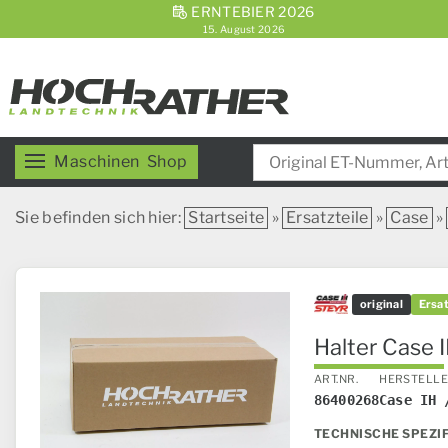
ERNTEBIER 2026
15. August 2026
Maschinen
Shop
Sie befinden sich hier:
Startseite
»
Ersatzteile
»
Case
»
original
Ersat
Halter Case I
ART.NR.
HERSTELL
86400268
Case IH 
TECHNISCHE SPEZI