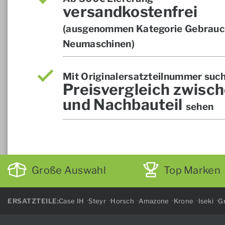
versandkostenfrei
(ausgenommen Kategorie Gebrauch
Neumaschinen)
Mit Originalersatzteilnummer suc
Preisvergleich zwisch
und Nachbauteil
sehen
Große Auswahl
Top Marken
ERSATZTEILE:
Case IH
Steyr
Horsch
Amazone
Krone
Iseki
Gr