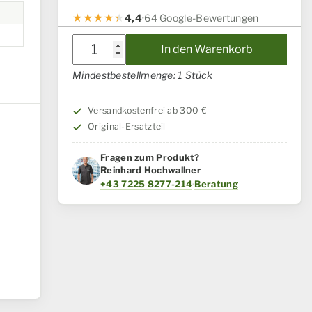
4,4
·
64 Google-Bewertungen
Halter
In den Warenkorb
Case
Mindestbestellmenge: 1 Stück
IH
/
Versandkostenfrei ab 300 €
Steyr
Original-Ersatzteil
Menge
Fragen zum Produkt?
Reinhard Hochwallner
+43 7225 8277-214
·
Beratung