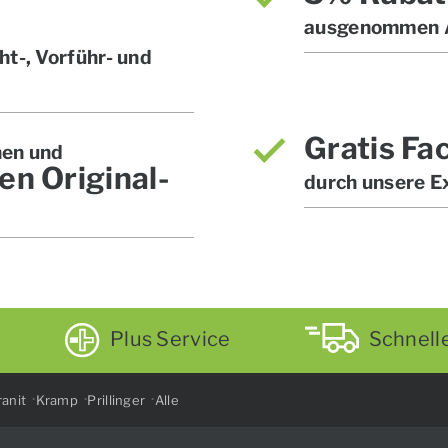
ausgenommen A
t-, Vorführ- und
Gratis Fa
hen und
en Original-
durch unsere E
Plus Service
Schnell
anit
Kramp
Prillinger
Alle