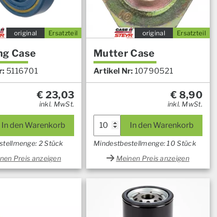
original
Ersatzteil
original
Ersatzteil
ng Case
Mutter Case
r:
5116701
Artikel Nr:
10790521
€
23,03
€
8,90
inkl. MwSt.
inkl. MwSt.
In den Warenkorb
In den Warenkorb
stellmenge: 2 Stück
Mindestbestellmenge: 10 Stück
nen Preis anzeigen
Meinen Preis anzeigen