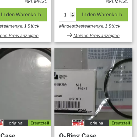
inkl. MwSt.
inkl. MwSt.
In den Warenkorb
In den Warenkorb
stellmenge: 1 Stück
Mindestbestellmenge: 1 Stück
nen Preis anzeigen
Meinen Preis anzeigen
original
Ersatzteil
original
Ersatzteil
 Case
O-Ring Case