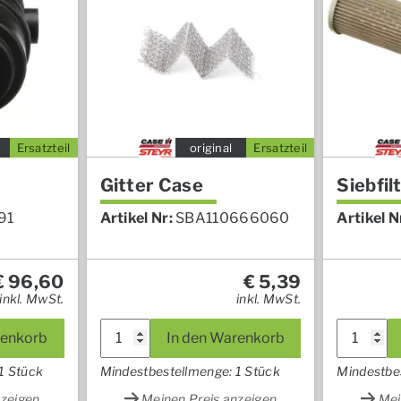
Ersatzteil
original
Ersatzteil
Gitter Case
Siebfil
91
Artikel Nr:
SBA110666060
Artikel N
€
96,60
€
5,39
inkl. MwSt.
inkl. MwSt.
renkorb
In den Warenkorb
1 Stück
Mindestbestellmenge: 1 Stück
Mindestbe
nzeigen
Meinen Preis anzeigen
Mei