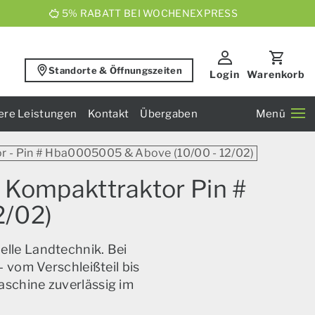
5% RABATT BEI WOCHENEXPRESS
Standorte & Öffnungszeiten
Login
Warenkorb
ere Leistungen
Kontakt
Übergaben
Menü
or - Pin # Hba0005005 & Above (10/00 - 12/02)
h Kompakttraktor Pin #
/02)
elle Landtechnik. Bei
 vom Verschleißteil bis
aschine zuverlässig im