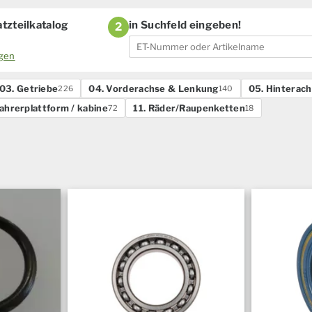
tzteilkatalog
in Suchfeld eingeben!
2
ogen
03. Getriebe
04. Vorderachse & Lenkung
05. Hinterac
226
140
Fahrerplattform / kabine
11. Räder/Raupenketten
72
18