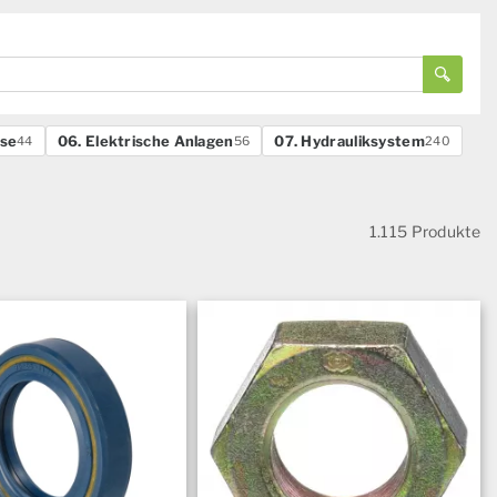
hse
06. Elektrische Anlagen
07. Hydrauliksystem
44
56
240
1.115 Produkte