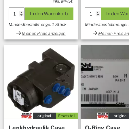
inkl. MwSt.
In den Warenkorb
In den Wa
Mindestbestellmenge: 1 Stück
Mindestbestellmenge: 
Meinen Preis anzeigen
Meinen Preis a
original
Ersatzteil
original
Lenkhydraulik Case
O-Ring Case