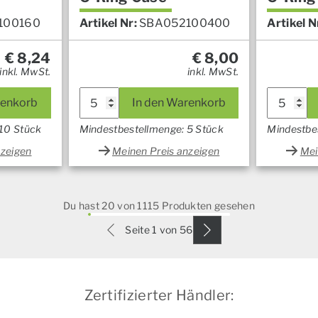
100160
Artikel Nr:
SBA052100400
Artikel N
€
8,24
€
8,00
inkl. MwSt.
inkl. MwSt.
renkorb
In den Warenkorb
 10 Stück
Mindestbestellmenge: 5 Stück
Mindestbe
nzeigen
Meinen Preis anzeigen
Mei
Du hast 20 von 1115 Produkten gesehen
Seite 1 von 56
Zertifizierter Händler: