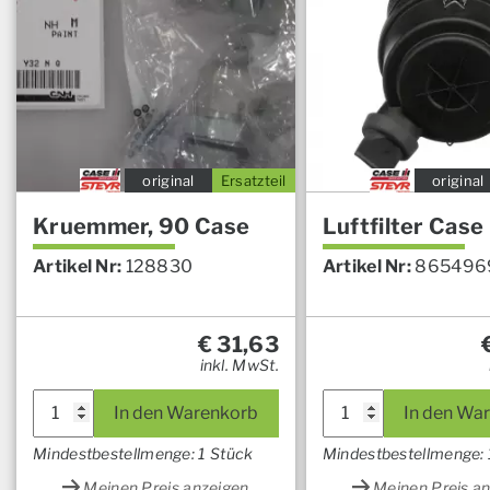
original
Ersatzteil
original
Kruemmer, 90 Case
Luftfilter Case
Artikel Nr:
128830
Artikel Nr:
865496
€
31,63
inkl. MwSt.
In den Warenkorb
In den Wa
Mindestbestellmenge: 1 Stück
Mindestbestellmenge: 
Meinen Preis anzeigen
Meinen Preis a