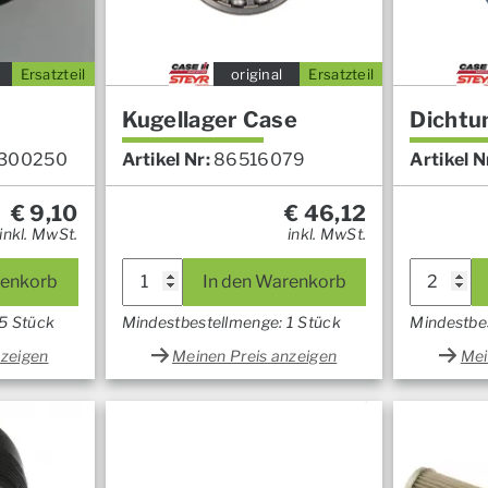
Ersatzteil
original
Ersatzteil
Kugellager Case
Dichtu
300250
Artikel Nr:
86516079
Artikel N
€
9,10
€
46,12
inkl. MwSt.
inkl. MwSt.
renkorb
In den Warenkorb
5 Stück
Mindestbestellmenge: 1 Stück
Mindestbe
nzeigen
Meinen Preis anzeigen
Mei