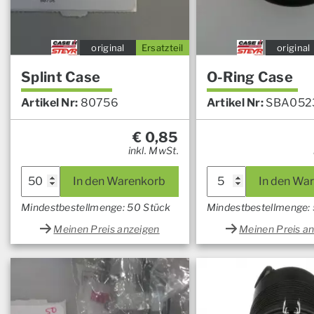
original
Ersatzteil
original
Splint Case
O-Ring Case
Artikel Nr:
80756
Artikel Nr:
SBA052
€
0,85
inkl. MwSt.
In den Warenkorb
In den Wa
Mindestbestellmenge: 50 Stück
Mindestbestellmenge: 
Meinen Preis anzeigen
Meinen Preis a