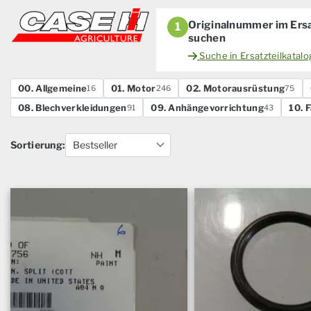
Originalnummer im Ersa
1
suchen
Suche in Ersatzteilkatal
00. Allgemeine
01. Motor
02. Motorausrüstung
16
246
75
08. Blechverkleidungen
09. Anhängevorrichtung
10. 
91
43
Sortierung: