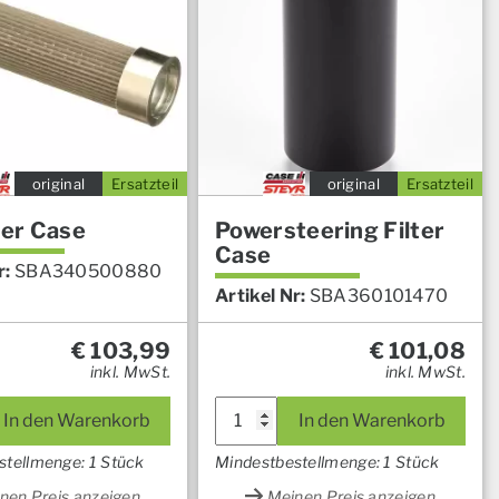
original
Ersatzteil
original
Ersatzteil
ter Case
Powersteering Filter
Case
r:
SBA340500880
Artikel Nr:
SBA360101470
€
103,99
€
101,08
inkl. MwSt.
inkl. MwSt.
In den Warenkorb
In den Warenkorb
stellmenge: 1 Stück
Mindestbestellmenge: 1 Stück
nen Preis anzeigen
Meinen Preis anzeigen