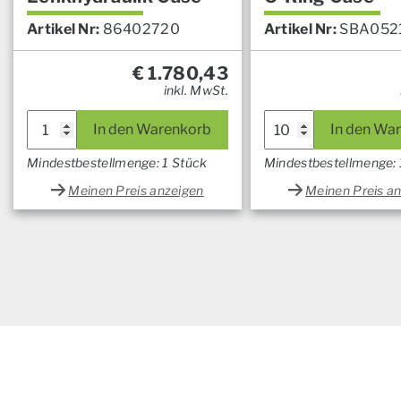
Artikel Nr:
86402720
Artikel Nr:
SBA052
€
1.780,43
inkl. MwSt.
In den Warenkorb
In den Wa
Mindestbestellmenge: 1 Stück
Mindestbestellmenge:
Meinen Preis anzeigen
Meinen Preis a