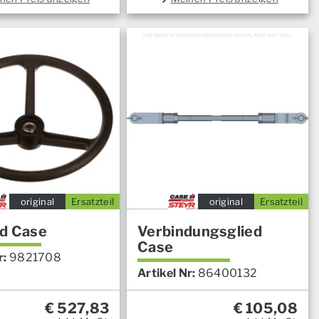
original
Ersatzteil
original
Ersatzteil
d Case
Verbindungsglied
Case
r:
9821708
Artikel Nr:
86400132
€
527,83
€
105,08