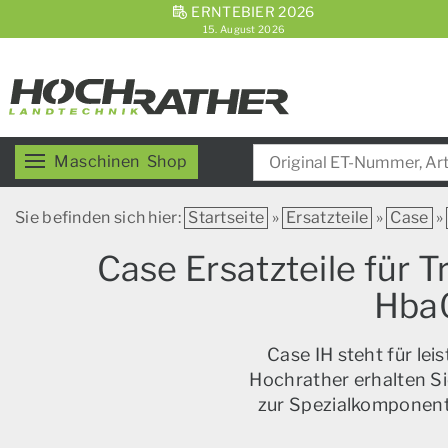
ERNTEBIER 2026
15. August 2026
Maschinen
Shop
Sie befinden sich hier:
Startseite
»
Ersatzteile
»
Case
»
Case Ersatzteile für 
Hba
Case IH steht für le
Hochrather erhalten Si
zur Spezialkomponente