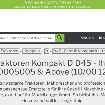
VERSANDKOSTENFREI AB 300€
(ausgenommen Kategorie Gebraucht-, Vorführ- und Neumaschinen)
Marken
Uns
Traktoren
»
Kompakt
»
D
»
D45 - Case Ih Kompakttrakt
Traktoren Kompakt D D45 - I
0005005 & Above (10/00 12
istungsstarke Traktoren, Mähdrescher und profession
e passgenaue Ersatzteile für Ihre Case IH Maschine –
, exakt auf Ihr Modell abgestimmt. So bleibt Ihre M
Einsatz und voll leistungsfähig.