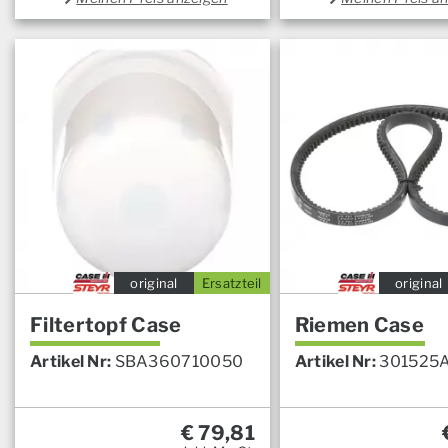
original
Ersatzteil
original
Filtertopf Case
Riemen Case
Artikel Nr:
SBA360710050
Artikel Nr:
301525
€
79,81