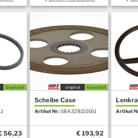
Ersatzteil
original
Ersatzteil
Scheibe Case
Lenkra
A1
Artikel Nr:
SBA328110161
Artikel N
€
56,23
€
193,92