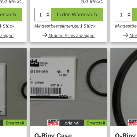
inkl. MwSt.
inkl. MwSt.
renkorb
In den Warenkorb
1 Stück
Mindestbestellmenge: 1 Stück
Mindestbe
nzeigen
Meinen Preis anzeigen
Mei
Ersatzteil
original
Ersatzteil
O-Ring Case
O-Ring