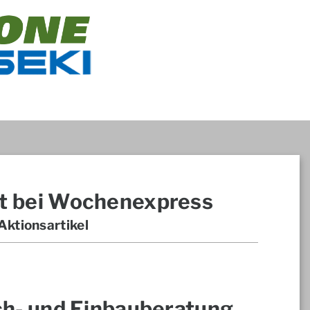
t bei Wochenexpress
ktionsartikel
ch- und Einbauberatung