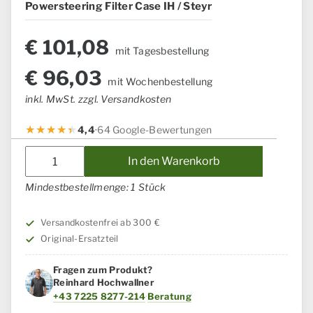
Powersteering Filter Case IH / Steyr
€
101,08
mit Tagesbestellung
€
96,03
mit Wochenbestellung
inkl. MwSt. zzgl. Versandkosten
4,4
·
64 Google-Bewertungen
Powersteering
In den Warenkorb
Filter
Case
Mindestbestellmenge: 1 Stück
IH
/
Versandkostenfrei ab 300 €
Steyr
Original-Ersatzteil
Menge
Fragen zum Produkt?
Reinhard Hochwallner
+43 7225 8277-214
·
Beratung