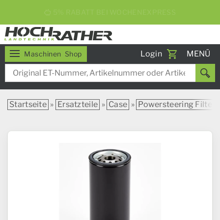
5% RABATT BEI WOCHENEXPRESS
Toggle
Login
MENÜ
Maschinen
Shop
navigati
Startseite
»
Ersatzteile
»
Case
»
Powersteering Filter C