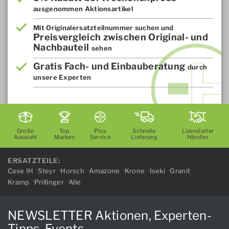
ausgenommen Aktionsartikel
Mit Originalersatzteilnummer suchen und
Preisvergleich zwischen Original- und
Nachbauteil
sehen
Gratis Fach- und Einbauberatung
durch
unsere Experten
Große
Top
Plus
Schnelle
Lizenzierter
Auswahl
Marken
Service
Lieferung
Händler
ERSATZTEILE:
Case IH
Steyr
Horsch
Amazone
Krone
Iseki
Granit
Kramp
Prillinger
Alle
NEWSLETTER Aktionen, Experten-
Tipps, Events...