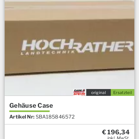
original
Ersatzteil
Gehäuse Case
Artikel Nr:
SBA185846572
€
196,34
inkl. MwSt.