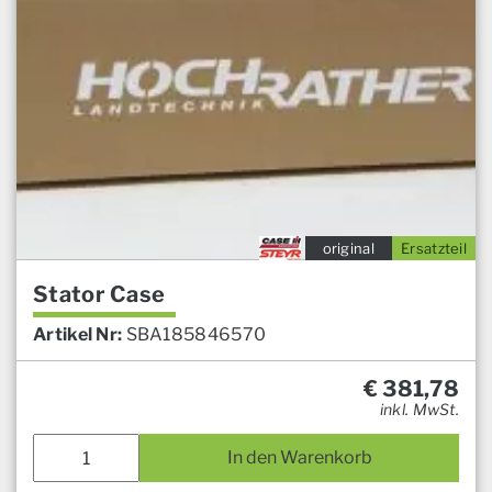
original
Ersatzteil
Stator Case
Artikel Nr:
SBA185846570
€
381,78
inkl. MwSt.
In den Warenkorb