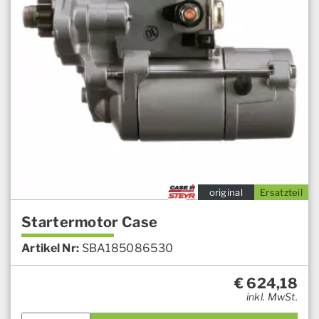
original
Ersatzteil
Startermotor Case
Artikel Nr:
SBA185086530
€
624,18
inkl. MwSt.