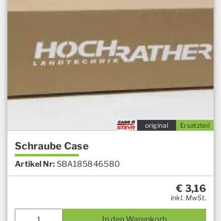
original
Ersatzteil
Schraube Case
Artikel Nr:
SBA185846580
€
3,16
inkl. MwSt.
In den Warenkorb