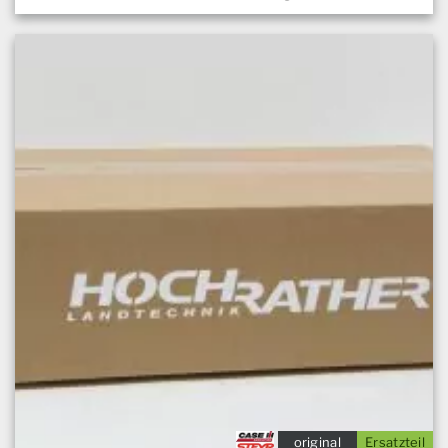
original
Ersatzteil