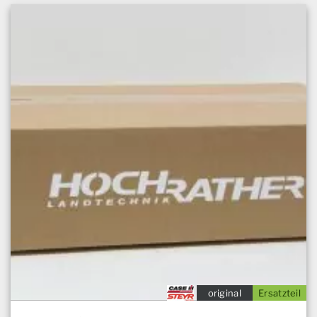
original
Ersatzteil