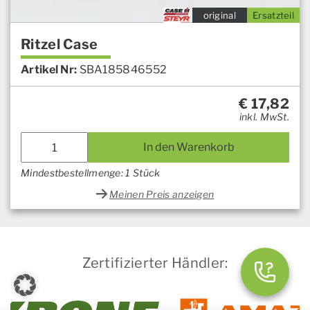
original
Ersatzteil
Ritzel Case
Artikel Nr:
SBA185846552
€
17,82
inkl. MwSt.
In den Warenkorb
Mindestbestellmenge: 1 Stück
Meinen Preis anzeigen
Zertifizierter Händler: