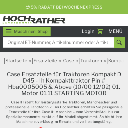
5% RABATT BEI WOCHENEXPRESS
Toggle
Login
MENÜ
Maschinen
Shop
navigati
Startseite
»
Ersatzteile
»
Case
»
Traktoren
»
Kompak
Case Ersatzteile für Traktoren Kompakt D
D45 - Ih Kompakttraktor Pin #
Hba0005005 & Above (10/00 12/02) 01.
Motor 01.11 STARTING MOTOR
Case IH steht für leistungsstarke Traktoren, Mähdrescher und
professionelle Landtechnik. Bei Hochrather erhalten Sie passgenaue
Ersatzteile für Ihre Case IH Maschine – vom Verschleißteil bis zur
Spezialkomponente, exakt auf Ihr Modell abgestimmt. So bleibt Ihre
Maschine zuverlässig im Einsatz und voll leistungsfähig.