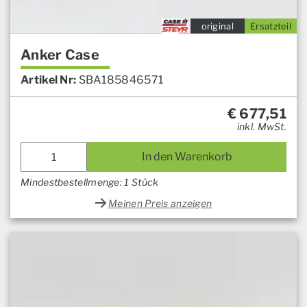
original
Ersatzteil
Anker Case
Artikel Nr:
SBA185846571
€
677,51
inkl. MwSt.
In den Warenkorb
Mindestbestellmenge: 1 Stück
Meinen Preis anzeigen