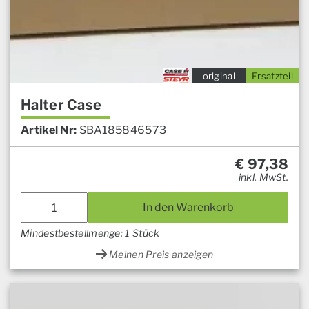
original
Ersatzteil
Halter Case
Artikel Nr:
SBA185846573
€
97,38
inkl. MwSt.
In den Warenkorb
Mindestbestellmenge: 1 Stück
Meinen Preis anzeigen