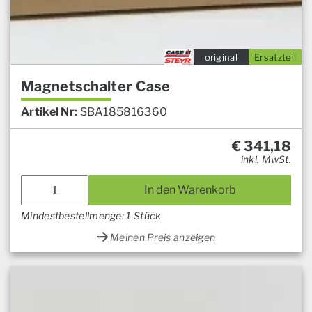
original
Ersatzteil
Magnetschalter Case
Artikel Nr:
SBA185816360
€
341,18
inkl. MwSt.
In den Warenkorb
Mindestbestellmenge: 1 Stück
Meinen Preis anzeigen