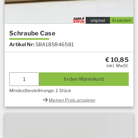
original
Ersatzteil
Schraube Case
Artikel Nr:
SBA185846581
€
10,85
inkl. MwSt.
In den Warenkorb
Mindestbestellmenge: 1 Stück
Meinen Preis anzeigen