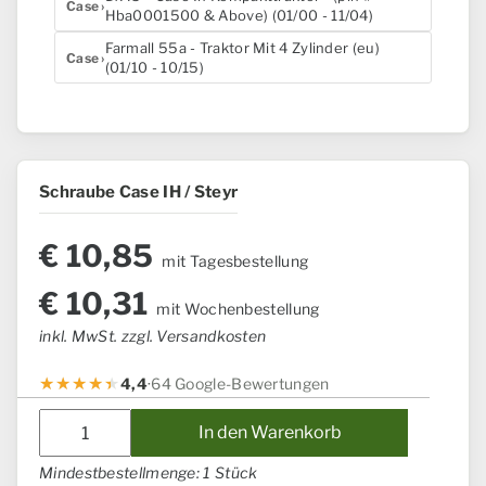
Case
Hba0001500 & Above) (01/00 - 11/04)
Farmall 55a - Traktor Mit 4 Zylinder (eu)
Case
(01/10 - 10/15)
Schraube Case IH / Steyr
€
10,85
mit Tagesbestellung
€
10,31
mit Wochenbestellung
inkl. MwSt. zzgl. Versandkosten
4,4
·
64 Google-Bewertungen
Schraube
In den Warenkorb
Case
IH
Mindestbestellmenge: 1 Stück