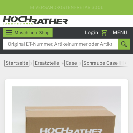
5% RABATT BEI WOCHENEXPRESS
Toggle
Login
MENÜ
Maschinen
Shop
navigati
Startseite
»
Ersatzteile
»
Case
»
Schraube Case IH / St