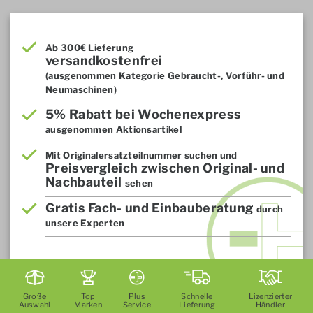
Ab 300€ Lieferung
versandkostenfrei
(ausgenommen Kategorie Gebraucht-, Vorführ- und
Neumaschinen)
5% Rabatt bei Wochenexpress
ausgenommen Aktionsartikel
Mit Originalersatzteilnummer suchen und
Preisvergleich zwischen Original- und
Nachbauteil
sehen
Gratis Fach- und Einbauberatung
durch
unsere Experten
Große
Top
Plus
Schnelle
Lizenzierter
Auswahl
Marken
Service
Lieferung
Händler