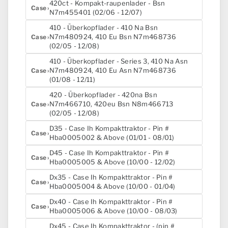
420ct - Kompakt-raupenlader - Bsn
Case
N7m455401 (02/06 - 12/07)
410 - Überkopflader - 410 Na Bsn
N7m480924, 410 Eu Bsn N7m468736
Case
(02/05 - 12/08)
410 - Überkopflader - Series 3, 410 Na Asn
N7m480924, 410 Eu Asn N7m468736
Case
(01/08 - 12/11)
420 - Überkopflader - 420na Bsn
N7m466710, 420eu Bsn N8m466713
Case
(02/05 - 12/08)
D35 - Case Ih Kompakttraktor - Pin #
Case
Hba0005002 & Above (01/01 - 08/01)
D45 - Case Ih Kompakttraktor - Pin #
Case
Hba0005005 & Above (10/00 - 12/02)
Dx35 - Case Ih Kompakttraktor - Pin #
Case
Hba0005004 & Above (10/00 - 01/04)
Dx40 - Case Ih Kompakttraktor - Pin #
Case
Hba0005006 & Above (10/00 - 08/03)
Dx45 - Case Ih Kompakttraktor - (pin #