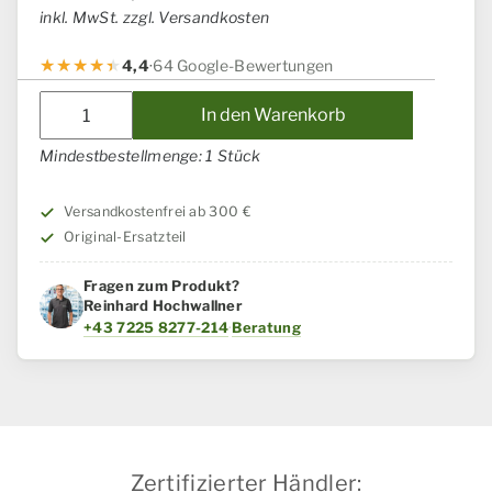
inkl. MwSt. zzgl. Versandkosten
4,4
·
64 Google-Bewertungen
Vorgelegewelle
In den Warenkorb
Case
IH
Mindestbestellmenge: 1 Stück
/
Steyr
Versandkostenfrei ab 300 €
Menge
Original-Ersatzteil
Fragen zum Produkt?
Reinhard Hochwallner
+43 7225 8277-214
·
Beratung
Zertifizierter Händler: