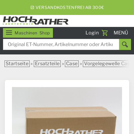
5% RABATT BEI WOCHENEXPRESS
Toggle
Login
MENÜ
Maschinen
Shop
navigati
Startseite
»
Ersatzteile
»
Case
»
Vorgelegewelle Case I