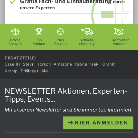
Gratis Fach- und Einbauberatung
durch
unsere Experten
Große
Top
Plus
Schnelle
Lizenzierter
Auswahl
Marken
Service
Lieferung
Händler
ERSATZTEILE:
Case IH
Steyr
Horsch
Amazone
Krone
Iseki
Granit
Kramp
Prillinger
Alle
NEWSLETTER Aktionen, Experten-
Tipps, Events...
Mit unserem Newsletter sind Sie immer top informiert
HIER ANMELDEN