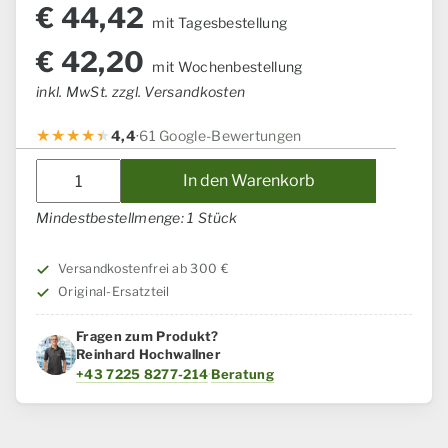
€
44,42
mit Tagesbestellung
€
42,20
mit Wochenbestellung
inkl. MwSt. zzgl. Versandkosten
4,4
·
61 Google-Bewertungen
Verlängerung
In den Warenkorb
Case
IH
Mindestbestellmenge: 1 Stück
/
Steyr
Versandkostenfrei ab 300 €
Menge
Original-Ersatzteil
Fragen zum Produkt?
Reinhard Hochwallner
+43 7225 8277-214
·
Beratung