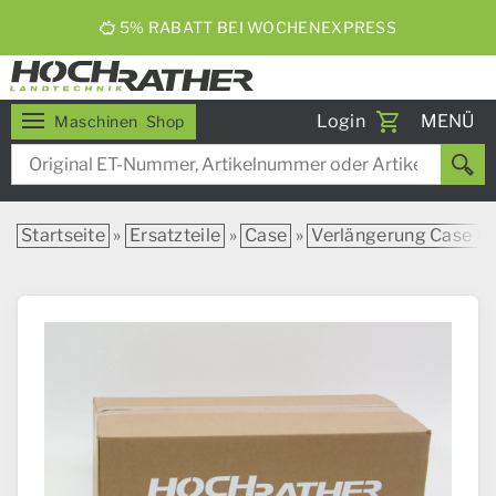
5% RABATT BEI WOCHENEXPRESS
Toggle
Login
MENÜ
Maschinen
Shop
navigati
Startseite
»
Ersatzteile
»
Case
»
Verlängerung Case IH 