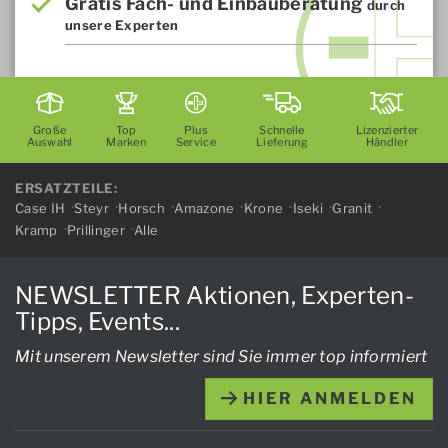
Gratis Fach- und Einbauberatung
durch
unsere Experten
Große
Top
Plus
Schnelle
Lizenzierter
Auswahl
Marken
Service
Lieferung
Händler
ERSATZTEILE:
Case IH
Steyr
Horsch
Amazone
Krone
Iseki
Granit
Kramp
Prillinger
Alle
NEWSLETTER Aktionen, Experten-
Tipps, Events...
Mit unserem Newsletter sind Sie immer top informiert
HIER ANMELDEN