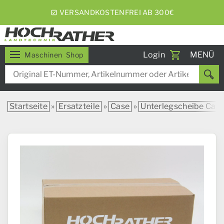
VERSANDKOSTENFREI AB 300€
Toggle
Login
MENÜ
Maschinen
Shop
navigati
Startseite
»
Ersatzteile
»
Case
»
Unterlegscheibe Case 