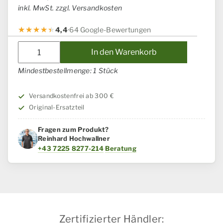
inkl. MwSt. zzgl. Versandkosten
4,4
·
64 Google-Bewertungen
Unterlegscheibe
In den Warenkorb
Case
IH
Mindestbestellmenge: 1 Stück
/
Steyr
Versandkostenfrei ab 300 €
Menge
Original-Ersatzteil
Fragen zum Produkt?
Reinhard Hochwallner
+43 7225 8277-214
·
Beratung
Zertifizierter Händler: