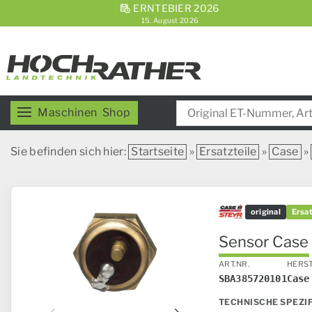
ERNTEBIER 2026
15. August 2026
Maschinen
Shop
Sie befinden sich hier:
Startseite
»
Ersatzteile
»
Case
»
original
Ersat
Sensor Case 
ART.NR.
HERS
SBA385720101
Case
TECHNISCHE SPEZI