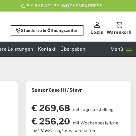
5% RABATT BEI WOCHENEXPRESS
Standorte & Öffnungszeiten
Login
Warenkorb
ere Leistungen
Kontakt
Übergaben
Menü
Sensor Case IH / Steyr
€
269,68
mit Tagesbestellung
€
256,20
mit Wochenbestellung
inkl. MwSt. zzgl. Versandkosten