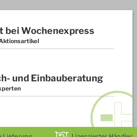
t bei Wochenexpress
ktionsartikel
ch- und Einbauberatung
xperten
e Lieferung
Lizenzierter Händler