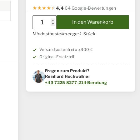
4,4
·
64 Google-Bewertungen
Sensor
In den Warenkorb
Case
Mindestbestellmenge: 1 Stück
IH
/
Versandkostenfrei ab 300 €
Steyr
Original-Ersatzteil
Menge
Fragen zum Produkt?
Reinhard Hochwallner
+43 7225 8277-214
·
Beratung