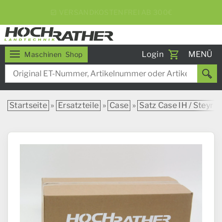
5% RABATT BEI WOCHENEXPRESS
Toggle
Login
MENÜ
Maschinen
Shop
navigati
Startseite
»
Ersatzteile
»
Case
»
Satz Case IH / Steyr