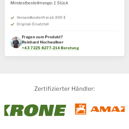
IH
Mindestbestellmenge: 1 Stück
/
Steyr
Versandkostenfrei ab 300 €
Menge
Original-Ersatzteil
Fragen zum Produkt?
Reinhard Hochwallner
+43 7225 8277-214
·
Beratung
Zertifizierter Händler: