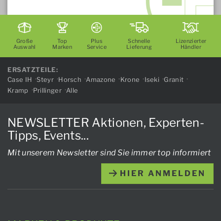
Große
Top
Plus
Schnelle
Lizenzierter
Auswahl
Marken
Service
Lieferung
Händler
ERSATZTEILE:
Case IH
Steyr
Horsch
Amazone
Krone
Iseki
Granit
Kramp
Prillinger
Alle
NEWSLETTER Aktionen, Experten-
Tipps, Events...
Mit unserem Newsletter sind Sie immer top informiert
HIER ANMELDEN