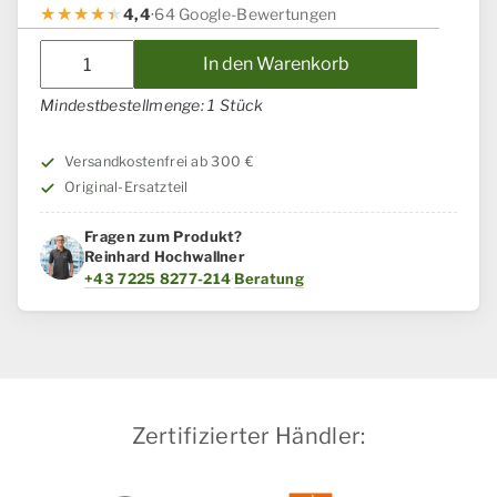
4,4
·
64 Google-Bewertungen
Massekabel
In den Warenkorb
Der
Batte
Mindestbestellmenge: 1 Stück
Case
IH
Versandkostenfrei ab 300 €
/
Original-Ersatzteil
Steyr
Menge
Fragen zum Produkt?
Reinhard Hochwallner
+43 7225 8277-214
·
Beratung
Zertifizierter Händler: