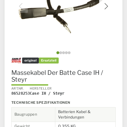
Bild 1 von 5
original
Ersatzteil
Massekabel Der Batte Case IH /
Steyr
ART.NR.
HERSTELLER
86528253
Case IH / Steyr
TECHNISCHE SPEZIFIKATIONEN
Batterien Kabel &
Baugruppen
Verbindungen
Gewicht
0,355 KG