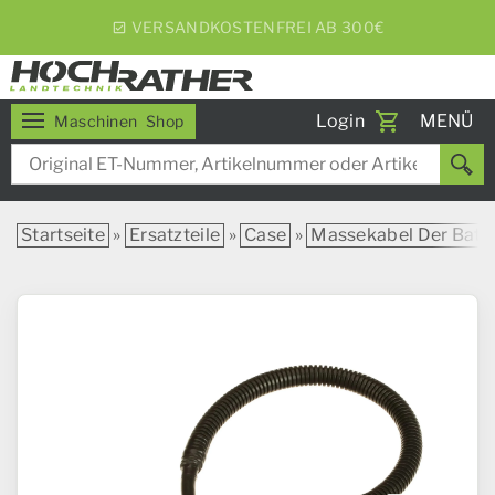
5% RABATT BEI WOCHENEXPRESS
Toggle
Login
MENÜ
Maschinen
Shop
navigati
Startseite
»
Ersatzteile
»
Case
»
Massekabel Der Batte 