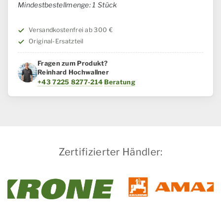
IH
Mindestbestellmenge: 1 Stück
/
Steyr
Versandkostenfrei ab 300 €
Menge
Original-Ersatzteil
Fragen zum Produkt?
Reinhard Hochwallner
+43 7225 8277-214
·
Beratung
Zertifizierter Händler: