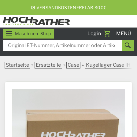
VERSANDKOSTENFREI AB 300€
Toggle
Login
MENÜ
Maschinen
Shop
navigati
Startseite
»
Ersatzteile
»
Case
»
Kugellager Case IH / 