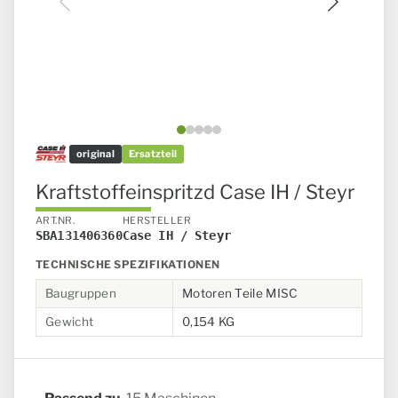
Bild 1 von 5
original
Ersatzteil
Kraftstoffeinspritzd Case IH / Steyr
ART.NR.
HERSTELLER
SBA131406360
Case IH / Steyr
TECHNISCHE SPEZIFIKATIONEN
Baugruppen
Motoren Teile MISC
Gewicht
0,154 KG