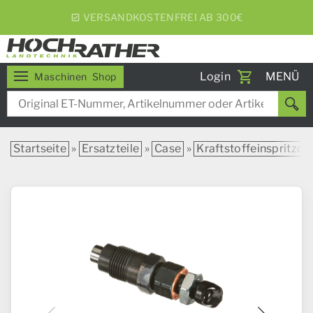
5% RABATT BEI WOCHENEXPRESS
Toggle
Login
MENÜ
Maschinen
Shop
navigati
Startseite
»
Ersatzteile
»
Case
»
Kraftstoffeinspritzd C