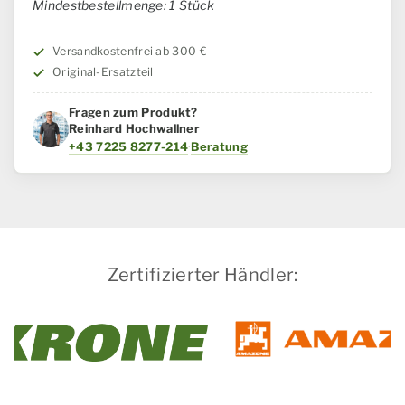
IH
Mindestbestellmenge: 1 Stück
/
Steyr
Versandkostenfrei ab 300 €
Menge
Original-Ersatzteil
Fragen zum Produkt?
Reinhard Hochwallner
+43 7225 8277-214
·
Beratung
Zertifizierter Händler: