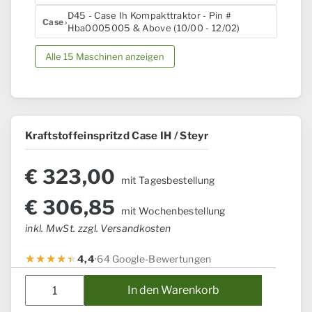
D45 - Case Ih Kompakttraktor - Pin #
Case
Hba0005005 & Above (10/00 - 12/02)
Alle 15 Maschinen anzeigen
Kraftstoffeinspritzd Case IH / Steyr
€
323,00
mit Tagesbestellung
€
306,85
mit Wochenbestellung
inkl. MwSt. zzgl. Versandkosten
4,4
·
64 Google-Bewertungen
Kraftstoffeinspritzd
In den Warenkorb
Case