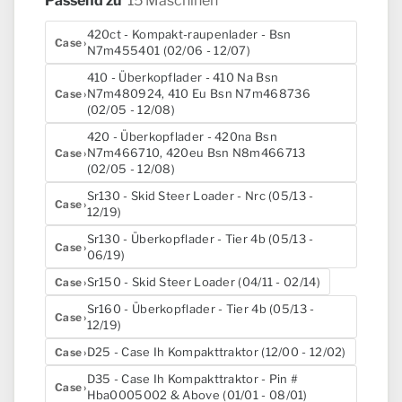
Passend zu
15 Maschinen
420ct - Kompakt-raupenlader - Bsn
Case
N7m455401 (02/06 - 12/07)
410 - Überkopflader - 410 Na Bsn
N7m480924, 410 Eu Bsn N7m468736
Case
(02/05 - 12/08)
420 - Überkopflader - 420na Bsn
N7m466710, 420eu Bsn N8m466713
Case
(02/05 - 12/08)
Sr130 - Skid Steer Loader - Nrc (05/13 -
Case
12/19)
Sr130 - Überkopflader - Tier 4b (05/13 -
Case
06/19)
Sr150 - Skid Steer Loader (04/11 - 02/14)
Case
Sr160 - Überkopflader - Tier 4b (05/13 -
Case
12/19)
D25 - Case Ih Kompakttraktor (12/00 - 12/02)
Case
D35 - Case Ih Kompakttraktor - Pin #
Case
Hba0005002 & Above (01/01 - 08/01)