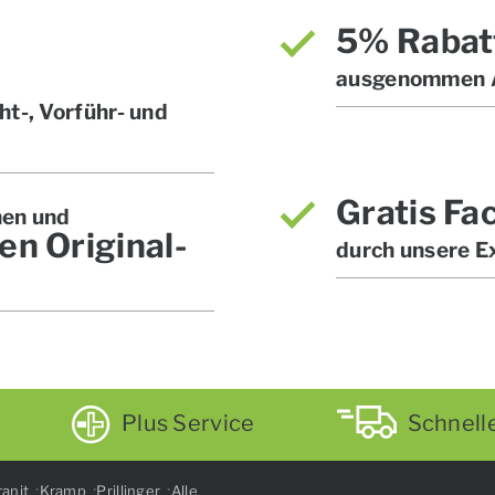
5% Rabat
ausgenommen A
t-, Vorführ- und
Gratis Fa
hen und
en Original-
durch unsere E
Plus Service
Schnell
anit
Kramp
Prillinger
Alle