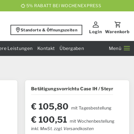
5% RABATT BEI WOCHENEXPRESS
Standorte & Öffnungszeiten
Login
Warenkorb
ere Leistungen
Kontakt
Übergaben
Menü
Betätigungsvorrichtu Case IH / Steyr
€
105,80
mit Tagesbestellung
€
100,51
mit Wochenbestellung
inkl. MwSt. zzgl. Versandkosten