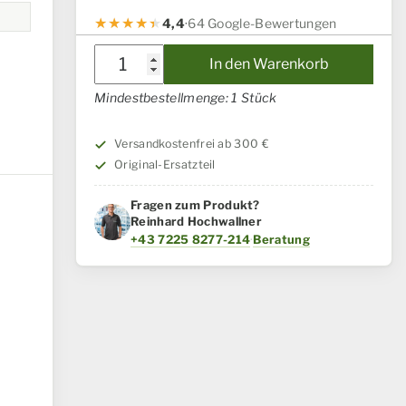
4,4
·
64 Google-Bewertungen
Betätigungsvorrichtu
In den Warenkorb
Case
Mindestbestellmenge: 1 Stück
IH
/
Versandkostenfrei ab 300 €
Steyr
Original-Ersatzteil
Menge
Fragen zum Produkt?
Reinhard Hochwallner
+43 7225 8277-214
·
Beratung