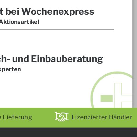
t bei Wochenexpress
ktionsartikel
ch- und Einbauberatung
xperten
e Lieferung
Lizenzierter Händler