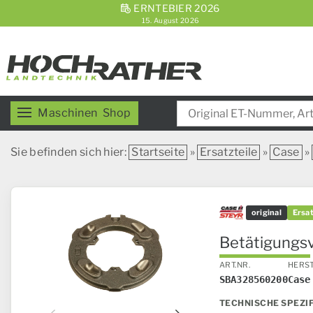
ERNTEBIER 2026
15. August 2026
Maschinen
Shop
Sie befinden sich hier:
Startseite
»
Ersatzteile
»
Case
»
original
Ersat
Betätigungsv
ART.NR.
HERS
SBA328560200
Case
TECHNISCHE SPEZI