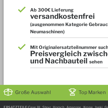
Ab 300€ Lieferung
versandkostenfrei
(ausgenommen Kategorie Gebrauch
Neumaschinen)
Mit Originalersatzteilnummer suc
Preisvergleich zwisch
und Nachbauteil
sehen
Große Auswahl
Top Marken
ERSATZTEILE:
Case IH
Steyr
Horsch
Amazone
Krone
Iseki
Gr