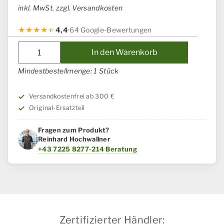
inkl. MwSt. zzgl. Versandkosten
4,4
·
64 Google-Bewertungen
Aufkleber
In den Warenkorb
Case
IH
Mindestbestellmenge: 1 Stück
/
Steyr
Versandkostenfrei ab 300 €
Menge
Original-Ersatzteil
Fragen zum Produkt?
Reinhard Hochwallner
+43 7225 8277-214
·
Beratung
Zertifizierter Händler: