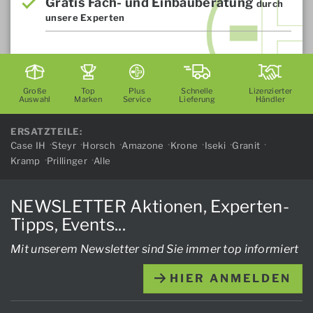
Gratis Fach- und Einbauberatung
durch
unsere Experten
Große
Top
Plus
Schnelle
Lizenzierter
Auswahl
Marken
Service
Lieferung
Händler
ERSATZTEILE:
Case IH
Steyr
Horsch
Amazone
Krone
Iseki
Granit
Kramp
Prillinger
Alle
NEWSLETTER Aktionen, Experten-
Tipps, Events...
Mit unserem Newsletter sind Sie immer top informiert
HIER ANMELDEN