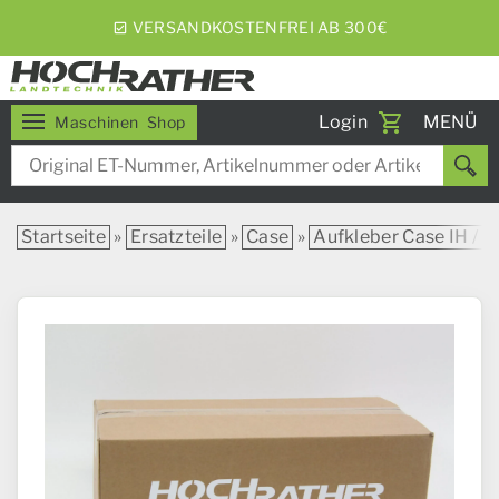
5% RABATT BEI WOCHENEXPRESS
Toggle
Login
MENÜ
Maschinen
Shop
navigati
Startseite
»
Ersatzteile
»
Case
»
Aufkleber Case IH / S