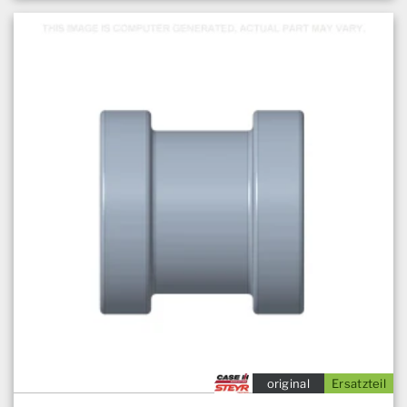
original
Ersatzteil