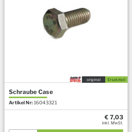
original
Ersatzteil
Schraube Case
Artikel Nr:
16043321
€
7,03
inkl. MwSt.