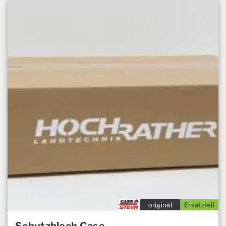
original
Ersatzteil