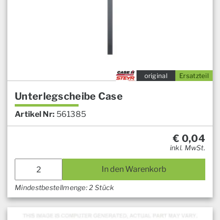
original
Ersatzteil
Unterlegscheibe Case
Artikel Nr:
561385
€
0,04
inkl. MwSt.
In den Warenkorb
Mindestbestellmenge: 2 Stück