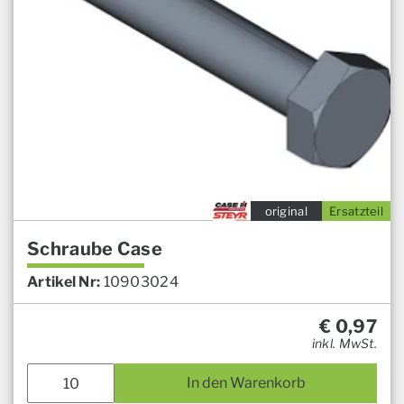
original
Ersatzteil
Schraube Case
Artikel Nr:
10903024
€
0,97
inkl. MwSt.
In den Warenkorb