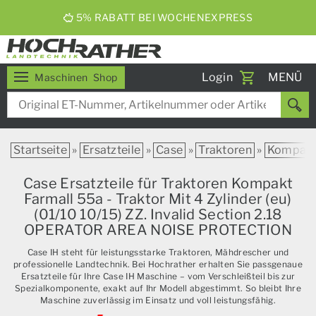
5% RABATT BEI WOCHENEXPRESS
Toggle
Login
MENÜ
Maschinen
Shop
navigati
Startseite
»
Ersatzteile
»
Case
»
Traktoren
»
Kompak
Case Ersatzteile für Traktoren Kompakt
Farmall 55a - Traktor Mit 4 Zylinder (eu)
(01/10 10/15) ZZ. Invalid Section 2.18
OPERATOR AREA NOISE PROTECTION
Case IH steht für leistungsstarke Traktoren, Mähdrescher und
professionelle Landtechnik. Bei Hochrather erhalten Sie passgenaue
Ersatzteile für Ihre Case IH Maschine – vom Verschleißteil bis zur
Spezialkomponente, exakt auf Ihr Modell abgestimmt. So bleibt Ihre
Maschine zuverlässig im Einsatz und voll leistungsfähig.