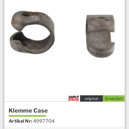
original
Ersatzteil
Klemme Case
Artikel Nr:
4997704