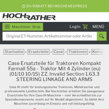
5% RABATT BEI WOCHENEXPRESS
Toggle
Login
MENÜ
Maschinen
Shop
navigati
Startseite
»
Ersatzteile
»
Case
»
Traktoren
»
Kompak
Case Ersatzteile für Traktoren Kompakt
Farmall 55a - Traktor Mit 4 Zylinder (eu)
(01/10 10/15) ZZ. Invalid Section 1.63.3
STEERING LINKAGE AND ARMS
Case IH steht für leistungsstarke Traktoren, Mähdrescher und
professionelle Landtechnik. Bei Hochrather erhalten Sie passgenaue
Ersatzteile für Ihre Case IH Maschine – vom Verschleißteil bis zur
Spezialkomponente, exakt auf Ihr Modell abgestimmt. So bleibt Ihre
Maschine zuverlässig im Einsatz und voll leistungsfähig.