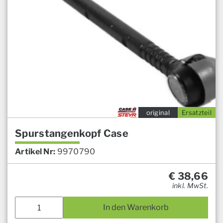
original
Ersatzteil
Spurstangenkopf Case
Artikel Nr:
9970790
€
38,66
inkl. MwSt.
In den Warenkorb