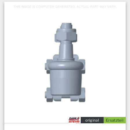
original
Ersatzteil