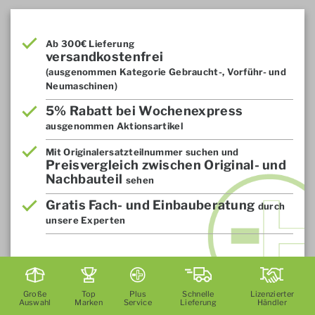
Ab 300€ Lieferung
versandkostenfrei
(ausgenommen Kategorie Gebraucht-, Vorführ- und
Neumaschinen)
5% Rabatt bei Wochenexpress
ausgenommen Aktionsartikel
Mit Originalersatzteilnummer suchen und
Preisvergleich zwischen Original- und
Nachbauteil
sehen
Gratis Fach- und Einbauberatung
durch
unsere Experten
Große
Top
Plus
Schnelle
Lizenzierter
Auswahl
Marken
Service
Lieferung
Händler