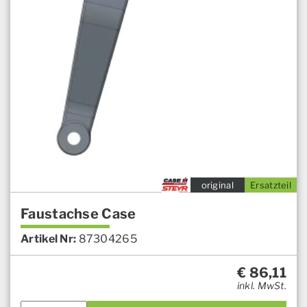
original
Ersatzteil
Faustachse Case
Artikel Nr:
87304265
€
86,11
inkl. MwSt.