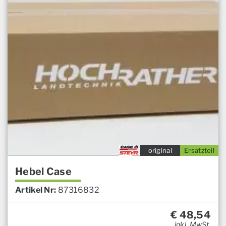
original
Ersatzteil
Hebel Case
Artikel Nr:
87316832
€
48,54
inkl. MwSt.