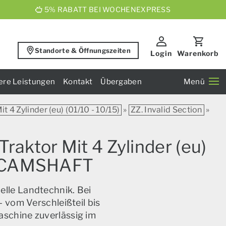
5% RABATT BEI WOCHENEXPRESS
Standorte & Öffnungszeiten
Login
Warenkorb
ere Leistungen
Kontakt
Übergaben
Menü
t 4 Zylinder (eu) (01/10 - 10/15)
»
ZZ. Invalid Section
»
raktor Mit 4 Zylinder (eu)
2.0 CAMSHAFT
elle Landtechnik. Bei
 vom Verschleißteil bis
aschine zuverlässig im