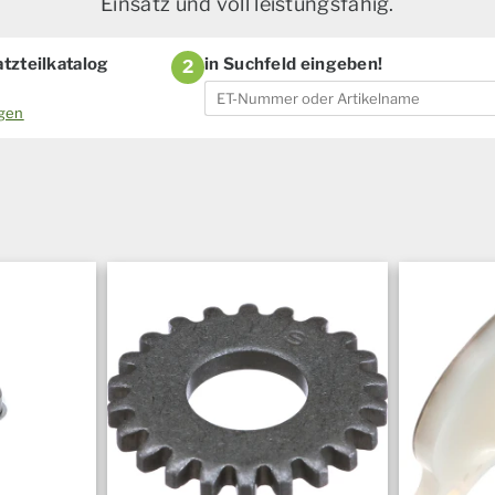
Einsatz und voll leistungsfähig.
tzteilkatalog
in Suchfeld eingeben!
2
ogen