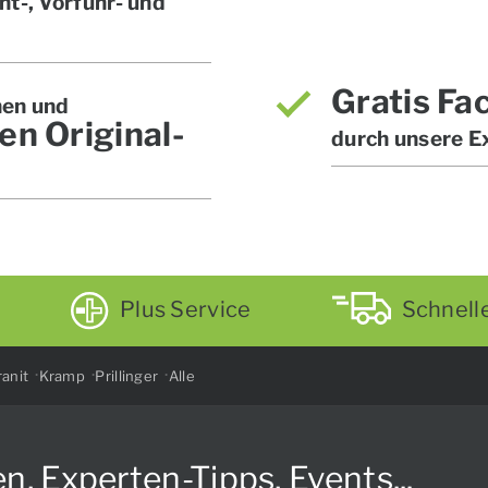
t-, Vorführ- und
Gratis Fa
hen und
en Original-
durch unsere E
Plus Service
Schnell
anit
Kramp
Prillinger
Alle
Experten-Tipps, Events...