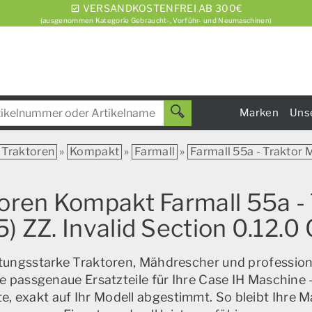
VERSANDKOSTENFREI AB 300€
(ausgenommen Kategorie Gebraucht-, Vorführ- und Neumaschinen)
Marken
Uns
Traktoren
»
Kompakt
»
Farmall
»
Farmall 55a - Traktor Mi
toren Kompakt Farmall 55a - T
5) ZZ. Invalid Section 0.1
istungsstarke Traktoren, Mähdrescher und profession
e passgenaue Ersatzteile für Ihre Case IH Maschine –
, exakt auf Ihr Modell abgestimmt. So bleibt Ihre M