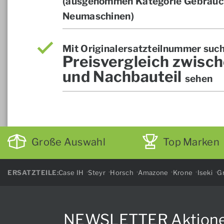
(ausgenommen Kategorie Gebrauch
Neumaschinen)
Mit Originalersatzteilnummer suc
Preisvergleich zwisch
und Nachbauteil
sehen
Große Auswahl
Top Marken
ERSATZTEILE:
Case IH
Steyr
Horsch
Amazone
Krone
Iseki
Gr
NEWSLETTER Aktionen, 