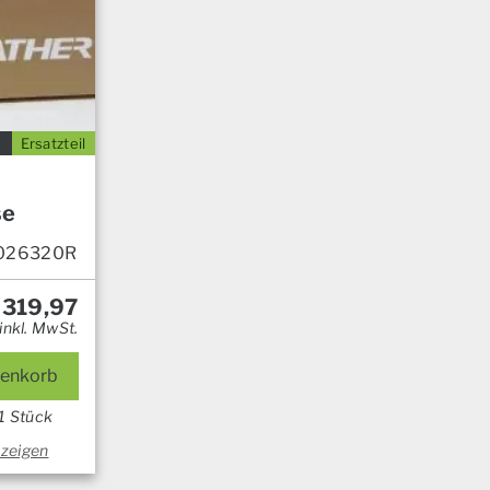
Ersatzteil
se
026320R
319,97
inkl. MwSt.
renkorb
1 Stück
nzeigen