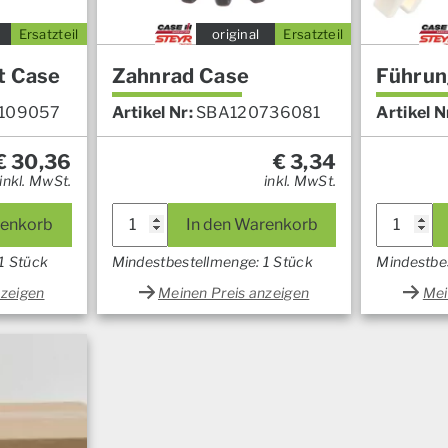
Ersatzteil
original
Ersatzteil
t Case
Zahnrad Case
Führun
109057
Artikel Nr:
SBA120736081
Artikel N
€
30,36
€
3,34
inkl. MwSt.
inkl. MwSt.
renkorb
In den Warenkorb
1 Stück
Mindestbestellmenge: 1 Stück
Mindestbe
nzeigen
Meinen Preis anzeigen
Mei