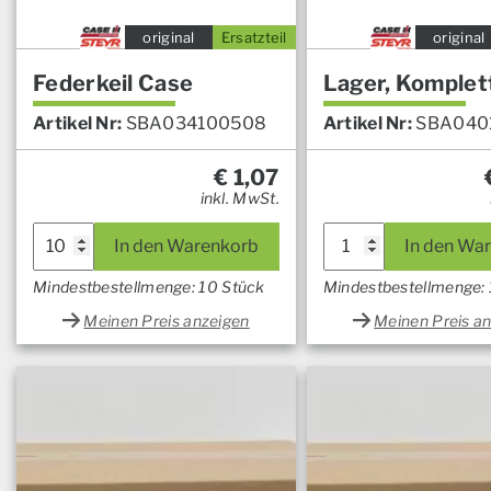
original
Ersatzteil
original
Federkeil Case
Lager, Komplet
Artikel Nr:
SBA034100508
Artikel Nr:
SBA040
€
1,07
inkl. MwSt.
In den Warenkorb
In den Wa
Mindestbestellmenge: 10 Stück
Mindestbestellmenge: 
Meinen Preis anzeigen
Meinen Preis a