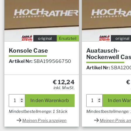
original
Ersatzteil
original
Konsole Case
Auatausch-
Nockenwell Ca
Artikel Nr:
SBA199566750
Artikel Nr:
SBA120
€
12,24
€
inkl. MwSt.
In den Warenkorb
In den Wa
Mindestbestellmenge: 1 Stück
Mindestbestellmenge: 
Meinen Preis anzeigen
Meinen Preis a