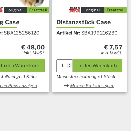
original
Ersatzteil
original
Ersatzteil
g Case
Distanzstück Case
r:
SBA125256120
Artikel Nr:
SBA199216230
€
48,00
€
7,57
inkl. MwSt.
inkl. MwSt.
In den Warenkorb
In den Warenkorb
stellmenge: 1 Stück
Mindestbestellmenge: 1 Stück
nen Preis anzeigen
Meinen Preis anzeigen