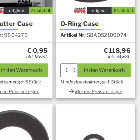
original
Ersatzteil
original
Ersatzteil
tter Case
O-Ring Case
r:
9804278
Artikel Nr:
SBA052109074
€
0,95
€
118,96
inkl. MwSt.
inkl. MwSt.
In den Warenkorb
In den Warenkorb
stellmenge: 5 Stück
Mindestbestellmenge: 1 Stück
nen Preis anzeigen
Meinen Preis anzeigen