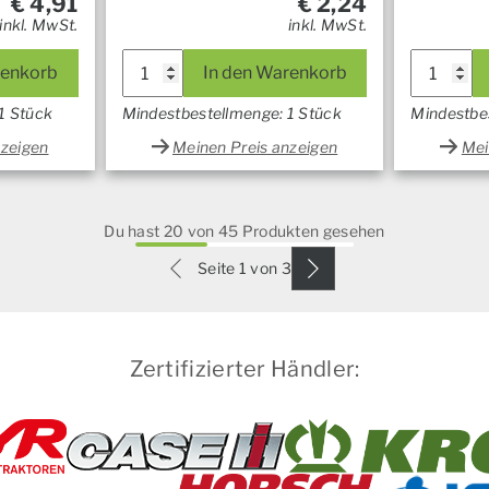
€
4,91
€
2,24
inkl. MwSt.
inkl. MwSt.
renkorb
In den Warenkorb
1 Stück
Mindestbestellmenge: 1 Stück
Mindestbe
nzeigen
Meinen Preis anzeigen
Mei
Du hast 20 von 45 Produkten gesehen
Seite 1 von 3
Zertifizierter Händler: