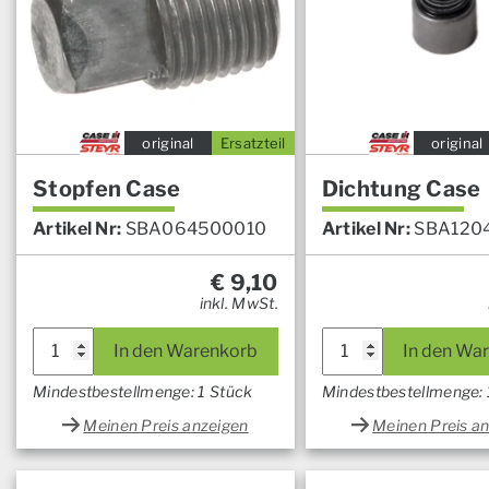
original
Ersatzteil
original
Stopfen Case
Dichtung Case
Artikel Nr:
SBA064500010
Artikel Nr:
SBA120
€
9,10
inkl. MwSt.
In den Warenkorb
In den Wa
Mindestbestellmenge: 1 Stück
Mindestbestellmenge: 
Meinen Preis anzeigen
Meinen Preis a