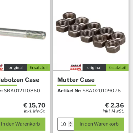
original
Ersatzteil
original
Ersatzteil
ebolzen Case
Mutter Case
r:
SBA012110860
Artikel Nr:
SBA020109076
€
15,70
€
2,36
inkl. MwSt.
inkl. MwSt.
In den Warenkorb
In den Warenkorb