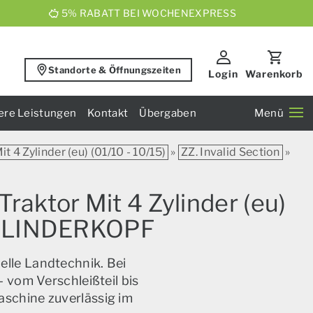
5% RABATT BEI WOCHENEXPRESS
Standorte & Öffnungszeiten
Login
Warenkorb
ere Leistungen
Kontakt
Übergaben
Menü
t 4 Zylinder (eu) (01/10 - 10/15)
»
ZZ. Invalid Section
»
raktor Mit 4 Zylinder (eu)
1 ZYLINDERKOPF
elle Landtechnik. Bei
 vom Verschleißteil bis
aschine zuverlässig im