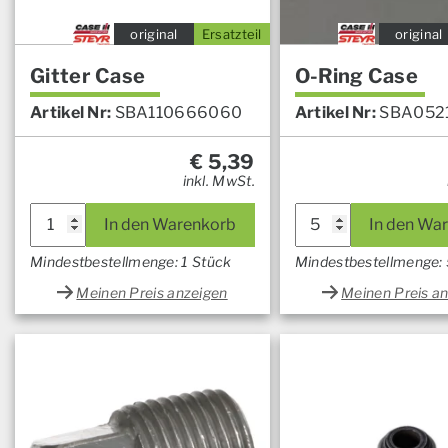
original
Ersatzteil
original
Gitter Case
O-Ring Case
Artikel Nr:
SBA110666060
Artikel Nr:
SBA052
€
5,39
inkl. MwSt.
In den Warenkorb
In den Wa
Mindestbestellmenge: 1 Stück
Mindestbestellmenge: 
Meinen Preis anzeigen
Meinen Preis a