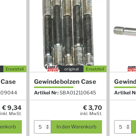
Ersatzteil
original
Ersatzteil
 Case
Gewindebolzen Case
Gewind
109044
Artikel Nr:
SBA012110645
Artikel N
€
9,34
€
3,70
inkl. MwSt.
inkl. MwSt.
renkorb
In den Warenkorb