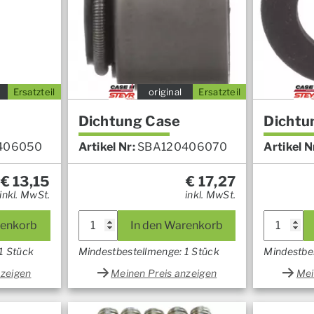
Ersatzteil
original
Ersatzteil
Dichtung Case
Dichtu
406050
Artikel Nr:
SBA120406070
Artikel N
€
13,15
€
17,27
inkl. MwSt.
inkl. MwSt.
renkorb
In den Warenkorb
1 Stück
Mindestbestellmenge: 1 Stück
Mindestbe
nzeigen
Meinen Preis anzeigen
Mei