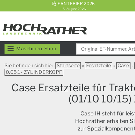
ERNTEBIER 2026
15. August 2026
Maschinen
Shop
Sie befinden sich hier:
Startseite
»
Ersatzteile
»
Case
»
0.05.1 - ZYLINDERKOPF
Case Ersatzteile für Trak
(01/10 10/15)
Case IH steht für le
Hochrather erhalten Si
zur Spezialkomponente