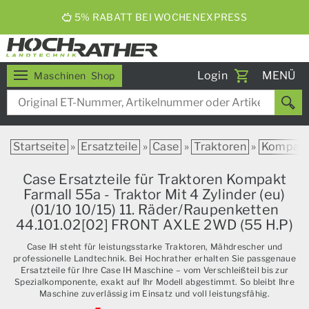
5% RABATT BEI WOCHENEXPRESS
Toggle
Login
MENÜ
Maschinen
Shop
navigati
Startseite
»
Ersatzteile
»
Case
»
Traktoren
»
Kompak
Case Ersatzteile für Traktoren Kompakt
Farmall 55a - Traktor Mit 4 Zylinder (eu)
(01/10 10/15) 11. Räder/Raupenketten
44.101.02[02] FRONT AXLE 2WD (55 H.P)
Case IH steht für leistungsstarke Traktoren, Mähdrescher und
professionelle Landtechnik. Bei Hochrather erhalten Sie passgenaue
Ersatzteile für Ihre Case IH Maschine – vom Verschleißteil bis zur
Spezialkomponente, exakt auf Ihr Modell abgestimmt. So bleibt Ihre
Maschine zuverlässig im Einsatz und voll leistungsfähig.