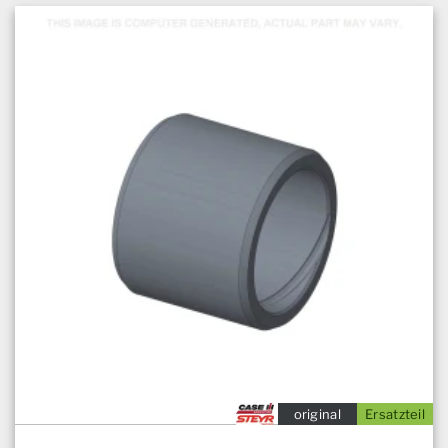
original
Ersatzteil