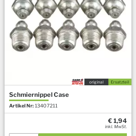
original
Ersatzteil
Schmiernippel Case
Artikel Nr:
13407211
€
1,94
inkl. MwSt.