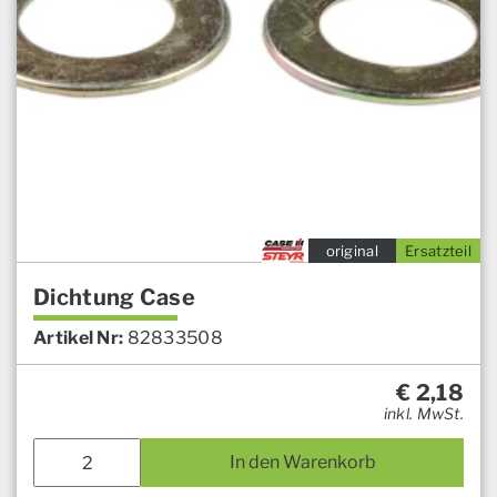
original
Ersatzteil
Dichtung Case
Artikel Nr:
82833508
€
2,18
inkl. MwSt.
In den Warenkorb