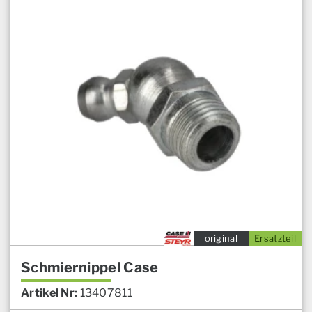
original
Ersatzteil
Schmiernippel Case
Artikel Nr:
13407811