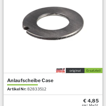
original
Ersatzteil
Anlaufscheibe Case
Artikel Nr:
82833512
€
4,85
inkl. MwSt.