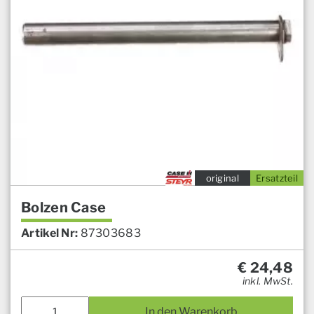
original
Ersatzteil
Bolzen Case
Artikel Nr:
87303683
€
24,48
inkl. MwSt.
In den Warenkorb