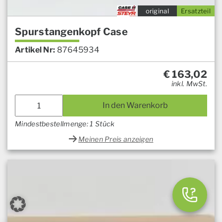
original
Ersatzteil
Spurstangenkopf Case
Artikel Nr:
87645934
€
163,02
inkl. MwSt.
In den Warenkorb
Mindestbestellmenge: 1 Stück
Meinen Preis anzeigen