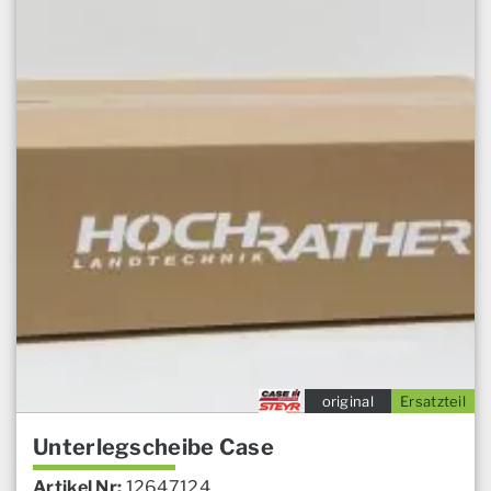
original
Ersatzteil
Unterlegscheibe Case
Artikel Nr:
12647124