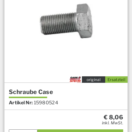
original
Ersatzteil
Schraube Case
Artikel Nr:
15980524
€
8,06
inkl. MwSt.