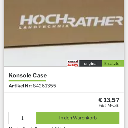
original
Ersatzteil
Konsole Case
Artikel Nr:
84261355
€
13,57
inkl. MwSt.
In den Warenkorb