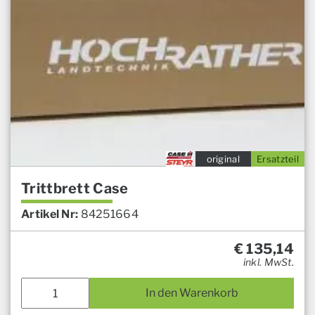
original
Ersatzteil
Trittbrett Case
Artikel Nr:
84251664
€
135,14
inkl. MwSt.
In den Warenkorb