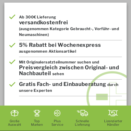
Ab 300€ Lieferung
versandkostenfrei
(ausgenommen Kategorie Gebraucht-, Vorführ- und
Neumaschinen)
5% Rabatt bei Wochenexpress
ausgenommen Aktionsartikel
Mit Originalersatzteilnummer suchen und
Preisvergleich zwischen Original- und
Nachbauteil
sehen
Gratis Fach- und Einbauberatung
durch
unsere Experten
Große
Top
Plus
Schnelle
Lizenzierter
Auswahl
Marken
Service
Lieferung
Händler