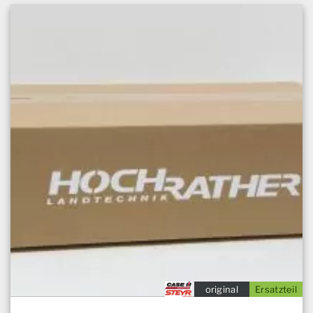
original
Ersatzteil