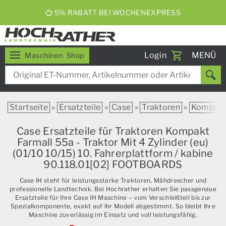
5% RABATT BEI WOCHENEXPRESS
Toggle
Login
MENÜ
Maschinen
Shop
navigati
Startseite
»
Ersatzteile
»
Case
»
Traktoren
»
Kompak
Case Ersatzteile für Traktoren Kompakt
Farmall 55a - Traktor Mit 4 Zylinder (eu)
(01/10 10/15) 10. Fahrerplattform / kabine
90.118.01[02] FOOTBOARDS
Case IH steht für leistungsstarke Traktoren, Mähdrescher und
professionelle Landtechnik. Bei Hochrather erhalten Sie passgenaue
Ersatzteile für Ihre Case IH Maschine – vom Verschleißteil bis zur
Spezialkomponente, exakt auf Ihr Modell abgestimmt. So bleibt Ihre
Maschine zuverlässig im Einsatz und voll leistungsfähig.