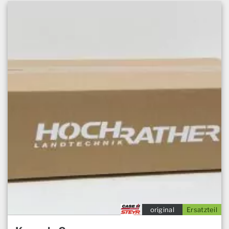
original
Ersatzteil