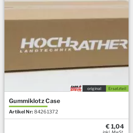
original
Ersatzteil
Gummiklotz Case
Artikel Nr:
84261372
€
1,04
inkl. MwSt.