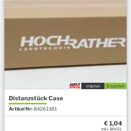
original
Ersatzteil
Distanzstück Case
Artikel Nr:
84261381
€
1,04
inkl. MwSt.