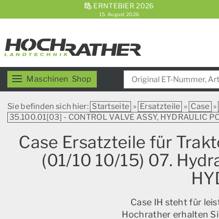
ERNTEBIER 2026
15. August 2026
Maschinen
Shop
Sie befinden sich hier:
Startseite
»
Ersatzteile
»
Case
»
35.100.01[03] - CONTROL VALVE ASSY, HYDRAULIC PO
Case Ersatzteile für Trak
(01/10 10/15) 07. Hy
HY
Case IH steht für le
Hochrather erhalten Si