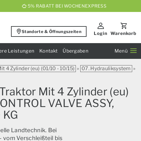
5% RABATT BEI WOCHENEXPRESS
Standorte & Öffnungszeiten
Login
Warenkorb
ere Leistungen
Kontakt
Übergaben
Menü
t 4 Zylinder (eu) (01/10 - 10/15)
»
07. Hydrauliksystem
»
raktor Mit 4 Zylinder (eu)
] CONTROL VALVE ASSY,
 KG
elle Landtechnik. Bei
 vom Verschleißteil bis