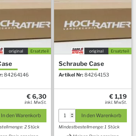
original
Ersatzteil
original
Ersatzteil
Case
Schraube Case
r:
84264146
Artikel Nr:
84264153
€
6,30
€
1,19
inkl. MwSt.
inkl. MwSt.
In den Warenkorb
In den Warenkorb
stellmenge: 2 Stück
Mindestbestellmenge: 1 Stück