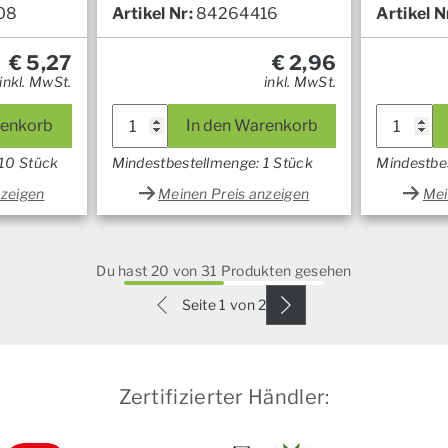
08
Artikel Nr:
84264416
Artikel N
€
5,27
€
2,96
inkl. MwSt.
inkl. MwSt.
renkorb
In den Warenkorb
 10 Stück
Mindestbestellmenge: 1 Stück
Mindestbe
nzeigen
Meinen Preis anzeigen
Mei
Du hast 20 von 31 Produkten gesehen
Seite 1 von 2
Zertifizierter Händler: