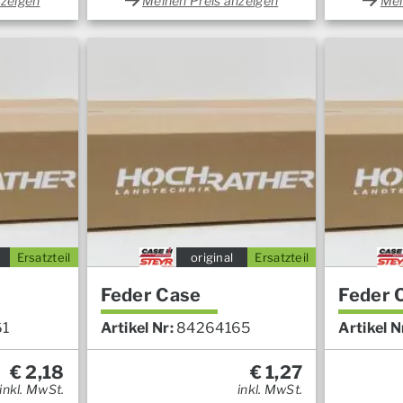
nzeigen
Meinen Preis anzeigen
Mei
Ersatzteil
original
Ersatzteil
Feder Case
Feder 
61
Artikel Nr:
84264165
Artikel N
€
2,18
€
1,27
inkl. MwSt.
inkl. MwSt.