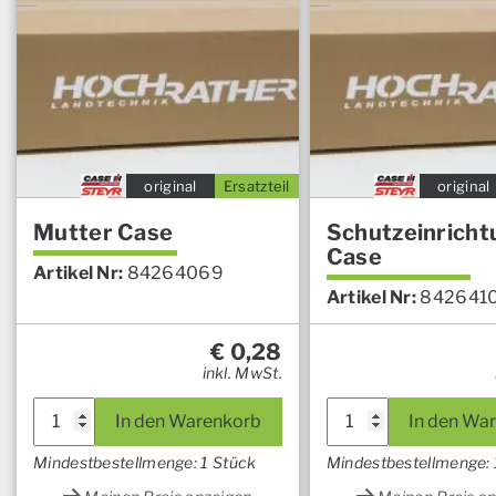
original
Ersatzteil
original
Mutter Case
Schutzeinricht
Case
Artikel Nr:
84264069
Artikel Nr:
842641
€
0,28
inkl. MwSt.
In den Warenkorb
In den Wa
Mindestbestellmenge: 1 Stück
Mindestbestellmenge: 