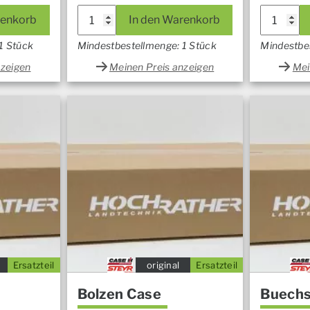
renkorb
In den Warenkorb
1 Stück
Mindestbestellmenge: 1 Stück
Mindestbe
nzeigen
Meinen Preis anzeigen
Mei
Ersatzteil
original
Ersatzteil
Bolzen Case
Buechs