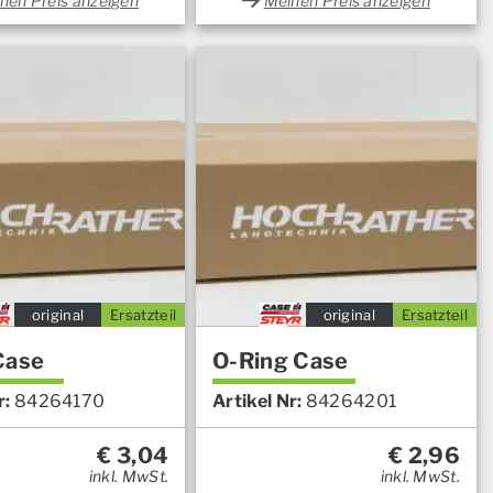
nen Preis anzeigen
Meinen Preis anzeigen
original
Ersatzteil
original
Ersatzteil
Case
O-Ring Case
r:
84264170
Artikel Nr:
84264201
€
3,04
€
2,96
inkl. MwSt.
inkl. MwSt.