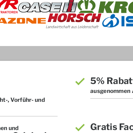
5% Rabat
ausgenommen A
t-, Vorführ- und
Gratis Fa
hen und