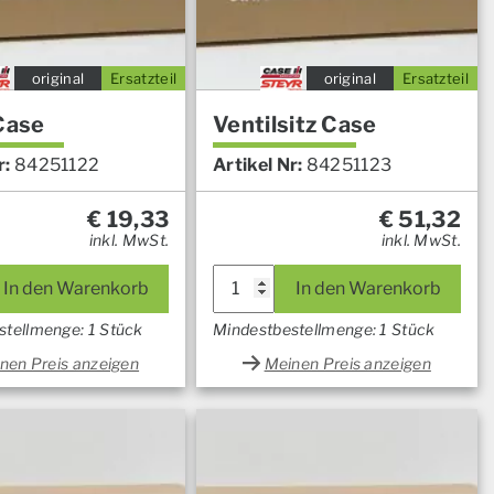
original
Ersatzteil
original
Ersatzteil
Case
Ventilsitz Case
r:
84251122
Artikel Nr:
84251123
€
19,33
€
51,32
inkl. MwSt.
inkl. MwSt.
In den Warenkorb
In den Warenkorb
stellmenge: 1 Stück
Mindestbestellmenge: 1 Stück
nen Preis anzeigen
Meinen Preis anzeigen