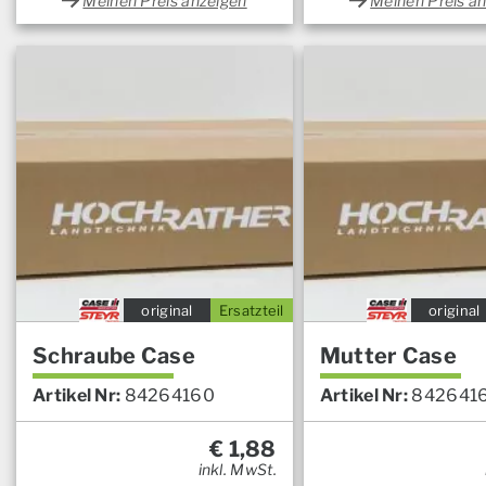
Meinen Preis anzeigen
Meinen Preis a
original
Ersatzteil
original
Schraube Case
Mutter Case
Artikel Nr:
84264160
Artikel Nr:
842641
€
1,88
inkl. MwSt.