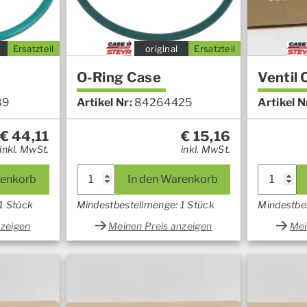
Ersatzteil
original
Ersatzteil
O-Ring Case
Ventil 
89
Artikel Nr:
84264425
Artikel N
€
44,11
€
15,16
inkl. MwSt.
inkl. MwSt.
renkorb
In den Warenkorb
1 Stück
Mindestbestellmenge: 1 Stück
Mindestbe
nzeigen
Meinen Preis anzeigen
Mei