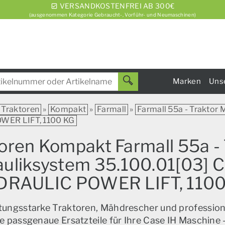
VERSANDKOSTENFREI AB 300€
(ausgenommen Kategorie Gebraucht-, Vorführ- und Neumaschinen)
Marken
Uns
Traktoren
»
Kompakt
»
Farmall
»
Farmall 55a - Traktor Mi
WER LIFT, 1100 KG
toren Kompakt Farmall 55a - T
drauliksystem 35.100.01[03
DRAULIC POWER LIFT, 1100
istungsstarke Traktoren, Mähdrescher und profession
e passgenaue Ersatzteile für Ihre Case IH Maschine –