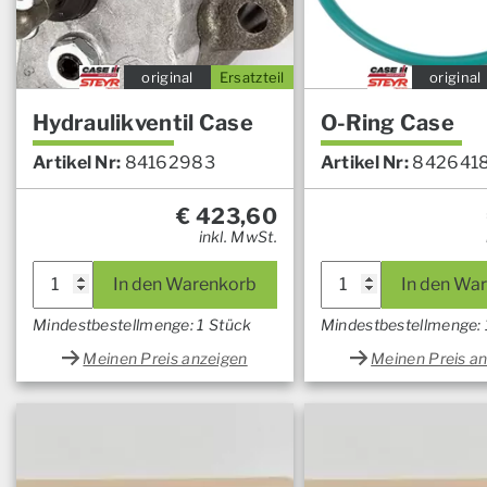
original
Ersatzteil
original
Hydraulikventil Case
O-Ring Case
Artikel Nr:
84162983
Artikel Nr:
842641
€
423,60
inkl. MwSt.
In den Warenkorb
In den Wa
Mindestbestellmenge: 1 Stück
Mindestbestellmenge: 
Meinen Preis anzeigen
Meinen Preis a