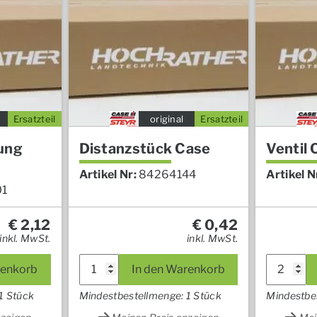
Ersatzteil
original
Ersatzteil
ung
Distanzstück Case
Ventil 
Artikel Nr:
84264144
Artikel N
01
€
2,12
€
0,42
inkl. MwSt.
inkl. MwSt.
renkorb
In den Warenkorb
1 Stück
Mindestbestellmenge: 1 Stück
Mindestbe