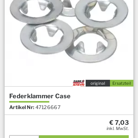
original
Ersatzteil
Federklammer Case
Artikel Nr:
47126667
€
7,03
inkl. MwSt.