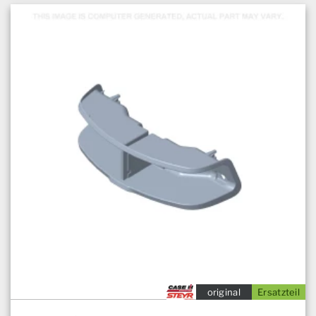
original
Ersatzteil