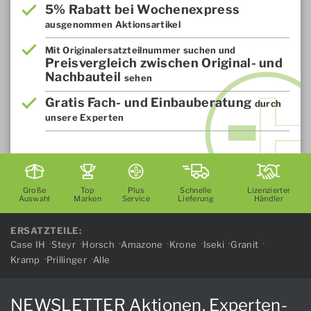
5% Rabatt bei Wochenexpress
ausgenommen Aktionsartikel
Mit Originalersatzteilnummer suchen und
Preisvergleich zwischen Original- und
Nachbauteil
sehen
Gratis Fach- und Einbauberatung
durch
unsere Experten
Große
Top
Plus
Schnelle
Lizenzierter
Auswahl
Marken
Service
Lieferung
Händler
ERSATZTEILE:
Case IH
Steyr
Horsch
Amazone
Krone
Iseki
Granit
Kramp
Prillinger
Alle
NEWSLETTER Aktionen, Experten-