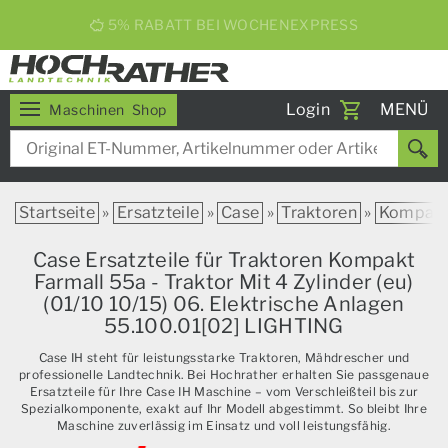
5% RABATT BEI WOCHENEXPRESS
Toggle
Login
MENÜ
Maschinen
Shop
navigati
Startseite
»
Ersatzteile
»
Case
»
Traktoren
»
Kompak
Case Ersatzteile für Traktoren Kompakt
Farmall 55a - Traktor Mit 4 Zylinder (eu)
(01/10 10/15) 06. Elektrische Anlagen
55.100.01[02] LIGHTING
Case IH steht für leistungsstarke Traktoren, Mähdrescher und
professionelle Landtechnik. Bei Hochrather erhalten Sie passgenaue
Ersatzteile für Ihre Case IH Maschine – vom Verschleißteil bis zur
Spezialkomponente, exakt auf Ihr Modell abgestimmt. So bleibt Ihre
Maschine zuverlässig im Einsatz und voll leistungsfähig.