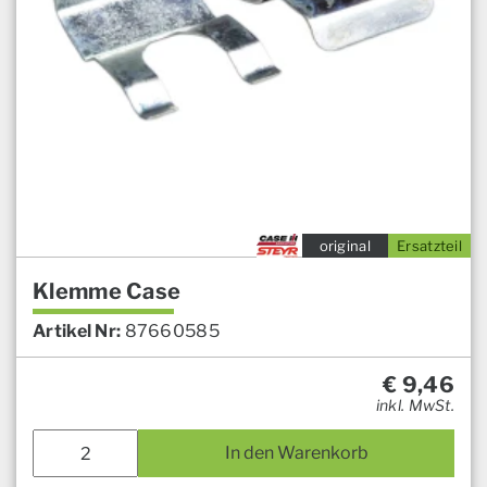
original
Ersatzteil
Klemme Case
Artikel Nr:
87660585
€
9,46
inkl. MwSt.
In den Warenkorb