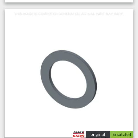
original
Ersatzteil