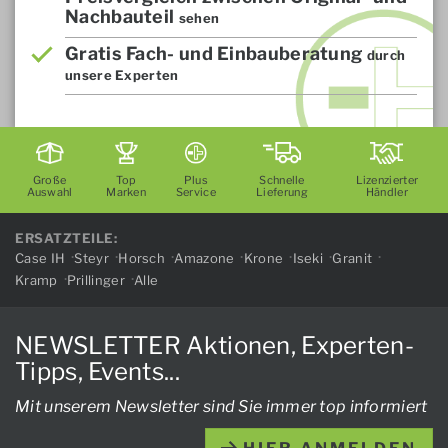
Nachbauteil
sehen
Gratis Fach- und Einbauberatung
durch
unsere Experten
Große
Top
Plus
Schnelle
Lizenzierter
Auswahl
Marken
Service
Lieferung
Händler
ERSATZTEILE:
Case IH
Steyr
Horsch
Amazone
Krone
Iseki
Granit
Kramp
Prillinger
Alle
NEWSLETTER Aktionen, Experten-
Tipps, Events...
Mit unserem Newsletter sind Sie immer top informiert