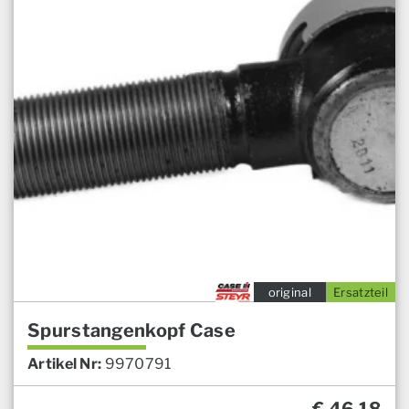
original
Ersatzteil
Spurstangenkopf Case
Artikel Nr:
9970791