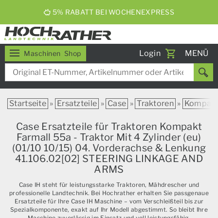
5% RABATT BEI WOCHENEXPRESS
Toggle
Login
MENÜ
Maschinen
Shop
navigati
Startseite
»
Ersatzteile
»
Case
»
Traktoren
»
Kompak
Case Ersatzteile für Traktoren Kompakt
Farmall 55a - Traktor Mit 4 Zylinder (eu)
(01/10 10/15) 04. Vorderachse & Lenkung
41.106.02[02] STEERING LINKAGE AND
ARMS
Case IH steht für leistungsstarke Traktoren, Mähdrescher und
professionelle Landtechnik. Bei Hochrather erhalten Sie passgenaue
Ersatzteile für Ihre Case IH Maschine – vom Verschleißteil bis zur
Spezialkomponente, exakt auf Ihr Modell abgestimmt. So bleibt Ihre
Maschine zuverlässig im Einsatz und voll leistungsfähig.