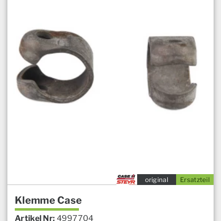
original
Ersatzteil
Klemme Case
Artikel Nr:
4997704