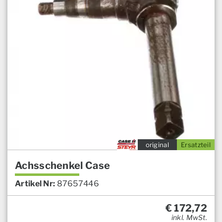
original
Ersatzteil
Achsschenkel Case
Artikel Nr:
87657446
€
172,72
inkl. MwSt.