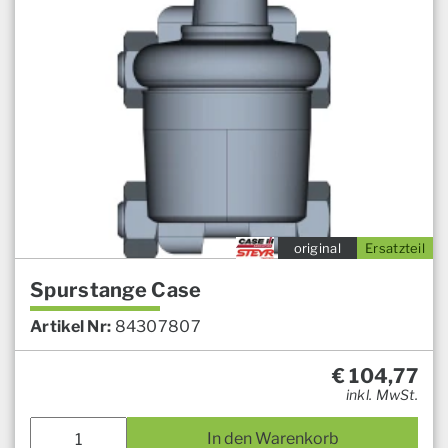
original
Ersatzteil
Spurstange Case
Artikel Nr:
84307807
€
104,77
inkl. MwSt.
In den Warenkorb