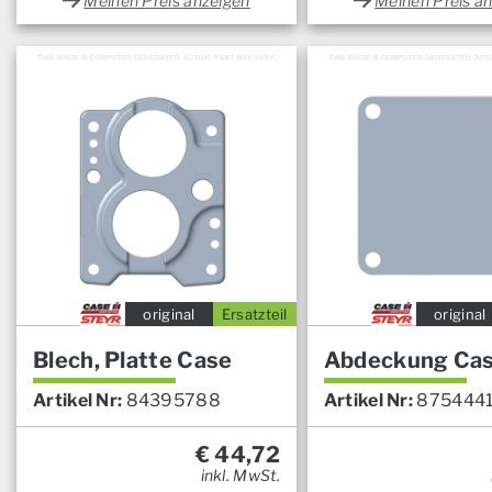
Meinen Preis anzeigen
Meinen Preis a
original
Ersatzteil
original
Blech, Platte Case
Abdeckung Ca
Artikel Nr:
84395788
Artikel Nr:
8754441
€
44,72
inkl. MwSt.