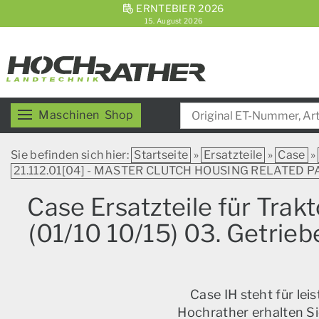
ERNTEBIER 2026
15. August 2026
Maschinen
Shop
Sie befinden sich hier:
Startseite
»
Ersatzteile
»
Case
»
21.112.01[04] - MASTER CLUTCH HOUSING RELATED 
Case Ersatzteile für Trak
(01/10 10/15) 03. Getr
Case IH steht für le
Hochrather erhalten Si