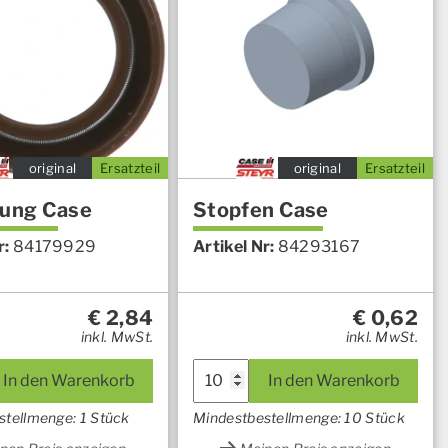
original
Ersatzteil
original
Ersatzteil
tung Case
Stopfen Case
r:
84179929
Artikel Nr:
84293167
€
2,84
€
0,62
inkl. MwSt.
inkl. MwSt.
In den Warenkorb
In den Warenkorb
stellmenge: 1 Stück
Mindestbestellmenge: 10 Stück