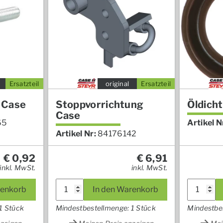
Ersatzteil
original
Ersatzteil
 Case
Stoppvorrichtung
Öldich
Case
65
Artikel N
Artikel Nr:
84176142
€
0,92
€
6,91
inkl. MwSt.
inkl. MwSt.
renkorb
In den Warenkorb
1 Stück
Mindestbestellmenge: 1 Stück
Mindestbe