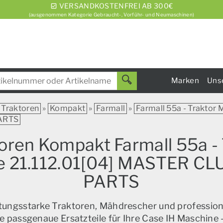
VERSANDKOSTENFREI AB 300€
(ausgenommen Kategorie Gebraucht-, Vorführ- und Neumaschinen)
Marken
Uns
Traktoren
»
Kompakt
»
Farmall
»
Farmall 55a - Traktor Mi
PARTS
toren Kompakt Farmall 55a - T
iebe 21.112.01[04] MASTER
PARTS
istungsstarke Traktoren, Mähdrescher und profession
e passgenaue Ersatzteile für Ihre Case IH Maschine –