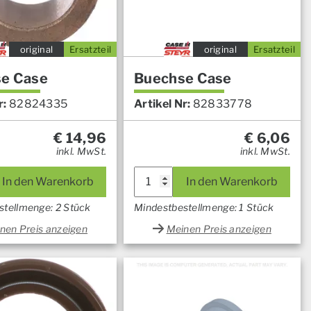
original
Ersatzteil
original
Ersatzteil
e Case
Buechse Case
r:
82824335
Artikel Nr:
82833778
€
14,96
€
6,06
inkl. MwSt.
inkl. MwSt.
In den Warenkorb
In den Warenkorb
stellmenge: 2 Stück
Mindestbestellmenge: 1 Stück
nen Preis anzeigen
Meinen Preis anzeigen