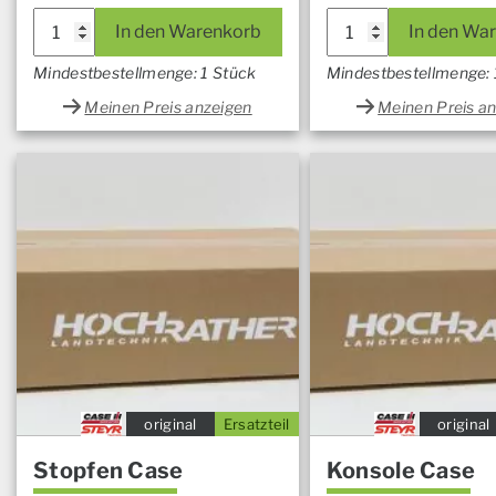
In den Warenkorb
In den Wa
Mindestbestellmenge: 1 Stück
Mindestbestellmenge: 
Meinen Preis anzeigen
Meinen Preis a
original
Ersatzteil
original
Stopfen Case
Konsole Case