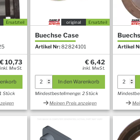
Ersatzteil
original
Ersatzteil
Buechse Case
Buechs
25
Artikel Nr:
82824101
Artikel N
€
10,73
€
6,42
inkl. MwSt.
inkl. MwSt.
renkorb
In den Warenkorb
1 Stück
Mindestbestellmenge: 2 Stück
Mindestbe
nzeigen
Meinen Preis anzeigen
Mei