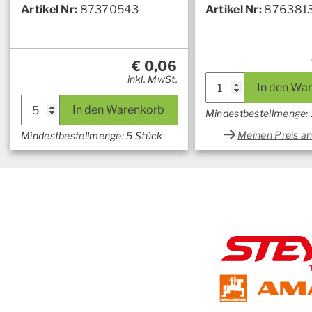
Artikel Nr:
87370543
Artikel Nr:
876381
€
0,06
inkl. MwSt.
In den Wa
In den Warenkorb
Mindestbestellmenge: 
Meinen Preis a
Mindestbestellmenge: 5 Stück