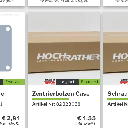
nzeigen
Meinen Preis anzeigen
Mei
Ersatzteil
original
Ersatzteil
se
Zentrierbolzen Case
Schrau
1
Artikel Nr:
82823038
Artikel N
€
2,84
€
4,55
inkl. MwSt.
inkl. MwSt.