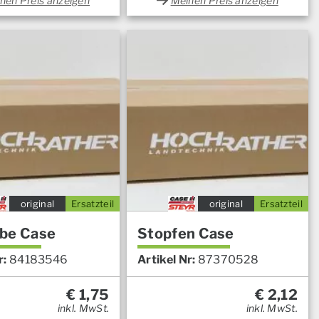
nen Preis anzeigen
Meinen Preis anzeigen
original
Ersatzteil
original
Ersatzteil
be Case
Stopfen Case
r:
84183546
Artikel Nr:
87370528
€
1,75
€
2,12
inkl. MwSt.
inkl. MwSt.