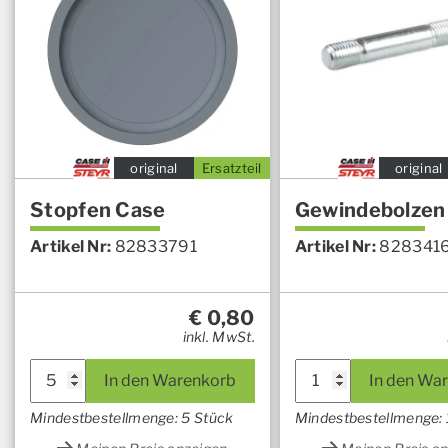
original
Ersatzteil
original
Stopfen Case
Gewindebolzen
Artikel Nr:
82833791
Artikel Nr:
828341
€
0,80
inkl. MwSt.
In den Warenkorb
In den Wa
Mindestbestellmenge: 5 Stück
Mindestbestellmenge: 