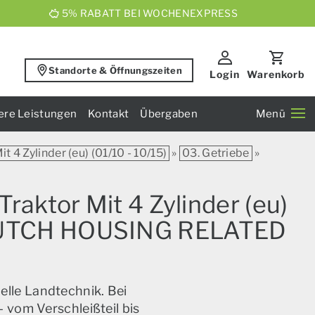
5% RABATT BEI WOCHENEXPRESS
Standorte & Öffnungszeiten
Login
Warenkorb
ere Leistungen
Kontakt
Übergaben
Menü
t 4 Zylinder (eu) (01/10 - 10/15)
»
03. Getriebe
»
raktor Mit 4 Zylinder (eu)
 CLUTCH HOUSING RELATED
elle Landtechnik. Bei
 vom Verschleißteil bis