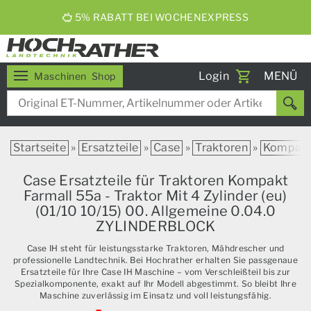
5% RABATT BEI WOCHENEXPRESS
Toggle
Login
MENÜ
Maschinen
Shop
navigati
Startseite
»
Ersatzteile
»
Case
»
Traktoren
»
Kompak
Case Ersatzteile für Traktoren Kompakt
Farmall 55a - Traktor Mit 4 Zylinder (eu)
(01/10 10/15) 00. Allgemeine 0.04.0
ZYLINDERBLOCK
Case IH steht für leistungsstarke Traktoren, Mähdrescher und
professionelle Landtechnik. Bei Hochrather erhalten Sie passgenaue
Ersatzteile für Ihre Case IH Maschine – vom Verschleißteil bis zur
Spezialkomponente, exakt auf Ihr Modell abgestimmt. So bleibt Ihre
Maschine zuverlässig im Einsatz und voll leistungsfähig.