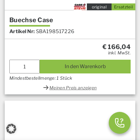
original
Ersatzteil
Buechse Case
Artikel Nr:
SBA198517226
€
166,04
inkl. MwSt.
In den Warenkorb
Mindestbestellmenge: 1 Stück
Meinen Preis anzeigen