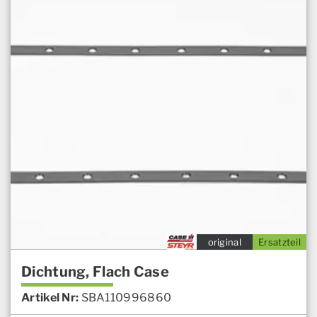
original
Ersatzteil
Dichtung, Flach Case
Artikel Nr:
SBA110996860