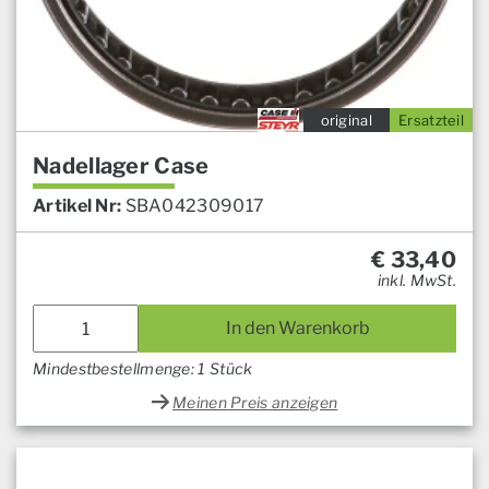
original
Ersatzteil
Nadellager Case
Artikel Nr:
SBA042309017
€
33,40
inkl. MwSt.
In den Warenkorb
Mindestbestellmenge: 1 Stück
Meinen Preis anzeigen