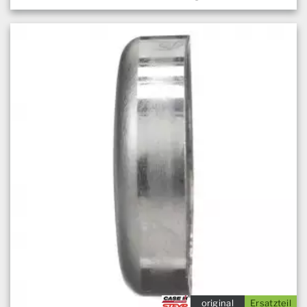
original
Ersatzteil