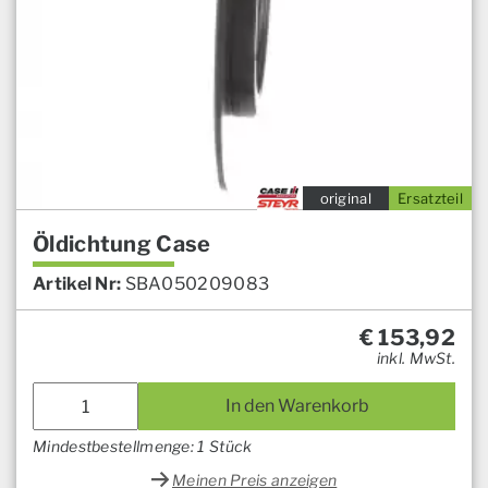
original
Ersatzteil
Öldichtung Case
Artikel Nr:
SBA050209083
€
153,92
inkl. MwSt.
In den Warenkorb
Mindestbestellmenge: 1 Stück
Meinen Preis anzeigen