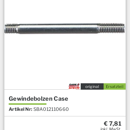
original
Ersatzteil
Gewindebolzen Case
Artikel Nr:
SBA012110660
€
7,81
inkl. MwSt.