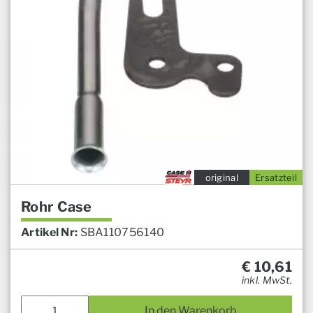
original
Ersatzteil
Rohr Case
Artikel Nr:
SBA110756140
€
10,61
inkl. MwSt.
In den Warenkorb