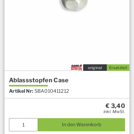
original
Ersatzteil
Ablassstopfen Case
Artikel Nr:
SBA010411212
€
3,40
inkl. MwSt.
In den Warenkorb