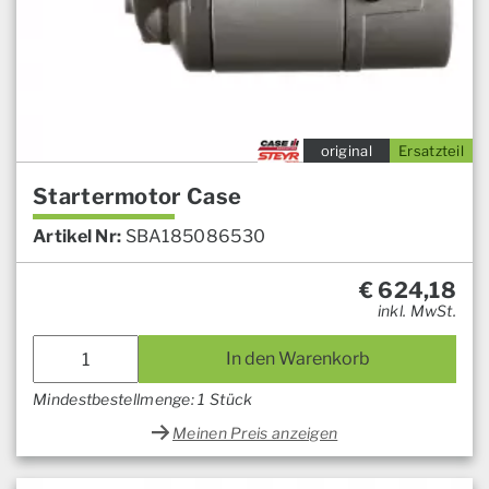
original
Ersatzteil
Startermotor Case
Artikel Nr:
SBA185086530
€
624,18
inkl. MwSt.
In den Warenkorb
Mindestbestellmenge: 1 Stück
Meinen Preis anzeigen