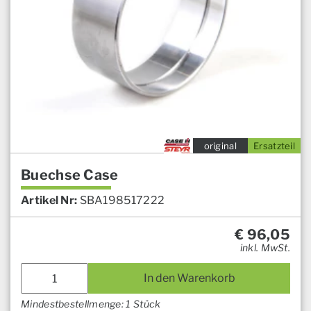
original
Ersatzteil
Buechse Case
Artikel Nr:
SBA198517222
€
96,05
inkl. MwSt.
In den Warenkorb
Mindestbestellmenge: 1 Stück