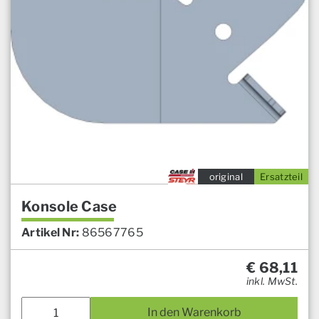
original
Ersatzteil
Konsole Case
Artikel Nr:
86567765
€
68,11
inkl. MwSt.
In den Warenkorb