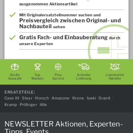
ausgenommen Aktionsartikel
Mit Originalersatzteilnummer suchen und
Preisvergleich zwischen Original- und
Nachbauteil
sehen
Gratis Fach- und Einbauberatung
durch
unsere Experten
Große
Top
Plus
Schnelle
Lizenzierter
Auswahl
Marken
Service
Lieferung
Händler
ERSATZTEILE:
Case IH
Steyr
Horsch
Amazone
Krone
Iseki
Granit
Kramp
Prillinger
Alle
NEWSLETTER Aktionen, Experten-
Tipps, Events...