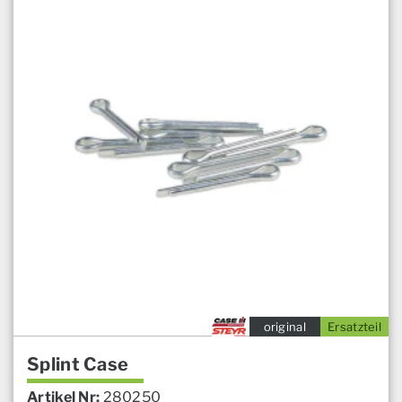
original
Ersatzteil
Splint Case
Artikel Nr:
280250