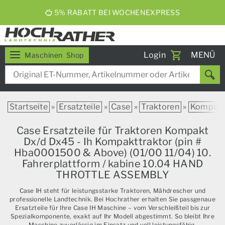
5% RABATT BEI WOCHENEXPRESS
Toggle
Login
MENÜ
Maschinen
Shop
navigati
Startseite
»
Ersatzteile
»
Case
»
Traktoren
»
Kompak
Case Ersatzteile für Traktoren Kompakt
Dx/d Dx45 - Ih Kompakttraktor (pin #
Hba0001500 & Above) (01/00 11/04) 10.
Fahrerplattform / kabine 10.04 HAND
THROTTLE ASSEMBLY
Case IH steht für leistungsstarke Traktoren, Mähdrescher und
professionelle Landtechnik. Bei Hochrather erhalten Sie passgenaue
Ersatzteile für Ihre Case IH Maschine – vom Verschleißteil bis zur
Spezialkomponente, exakt auf Ihr Modell abgestimmt. So bleibt Ihre
Maschine zuverlässig im Einsatz und voll leistungsfähig.