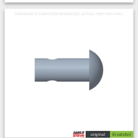
original
Ersatzteil