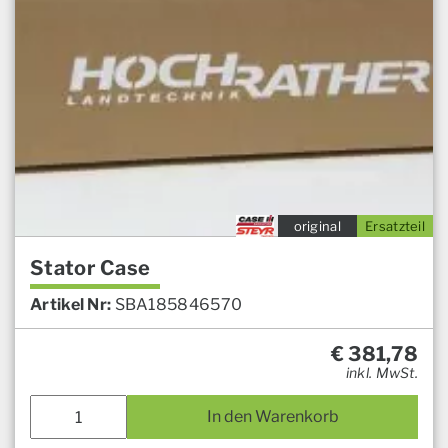
original
Ersatzteil
Stator Case
Artikel Nr:
SBA185846570
€
381,78
inkl. MwSt.
In den Warenkorb