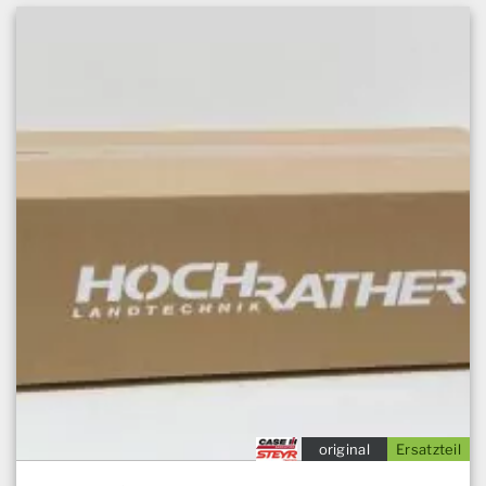
original
Ersatzteil