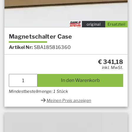
original
Ersatzteil
Magnetschalter Case
Artikel Nr:
SBA185816360
€
341,18
inkl. MwSt.
In den Warenkorb
Mindestbestellmenge: 1 Stück
Meinen Preis anzeigen