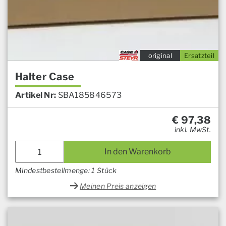
original
Ersatzteil
Halter Case
Artikel Nr:
SBA185846573
€
97,38
inkl. MwSt.
In den Warenkorb
Mindestbestellmenge: 1 Stück
Meinen Preis anzeigen