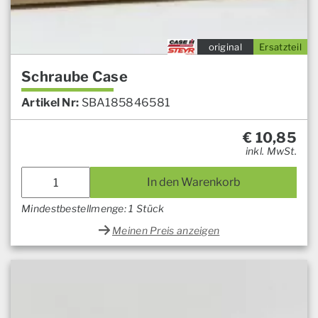
original
Ersatzteil
Schraube Case
Artikel Nr:
SBA185846581
€
10,85
inkl. MwSt.
In den Warenkorb
Mindestbestellmenge: 1 Stück
Meinen Preis anzeigen