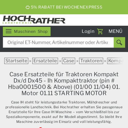
5% RABATT BEI WOCHENEXPRESS
Toggle
Login
MENÜ
Maschinen
Shop
navigati
Startseite
»
Ersatzteile
»
Case
»
Traktoren
»
Kompak
Case Ersatzteile für Traktoren Kompakt
Dx/d Dx45 - Ih Kompakttraktor (pin #
Hba0001500 & Above) (01/00 11/04) 01.
Motor 01.11 STARTING MOTOR
Case IH steht für leistungsstarke Traktoren, Mähdrescher und
professionelle Landtechnik. Bei Hochrather erhalten Sie passgenaue
Ersatzteile für Ihre Case IH Maschine – vom Verschleißteil bis zur
Spezialkomponente, exakt auf Ihr Modell abgestimmt. So bleibt Ihre
Maschine zuverlässig im Einsatz und voll leistungsfähig.