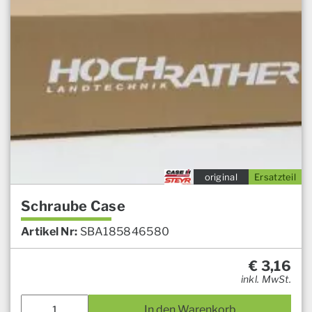
original
Ersatzteil
Schraube Case
Artikel Nr:
SBA185846580
€
3,16
inkl. MwSt.
In den Warenkorb