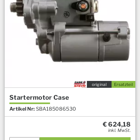
original
Ersatzteil
Startermotor Case
Artikel Nr:
SBA185086530
€
624,18
inkl. MwSt.