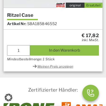
original
Ersatzteil
Ritzel Case
Artikel Nr:
SBA185846552
€
17,82
inkl. MwSt.
In den Warenkorb
Mindestbestellmenge: 1 Stück
Meinen Preis anzeigen
Zertifizierter Händler: