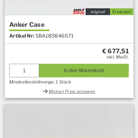
original
Ersatzteil
Anker Case
Artikel Nr:
SBA185846571
€
677,51
inkl. MwSt.
In den Warenkorb
Mindestbestellmenge: 1 Stück
Meinen Preis anzeigen