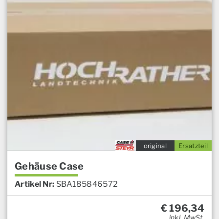
original
Ersatzteil
Gehäuse Case
Artikel Nr:
SBA185846572
€
196,34
inkl. MwSt.