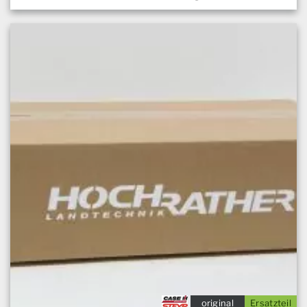
original
Ersatzteil