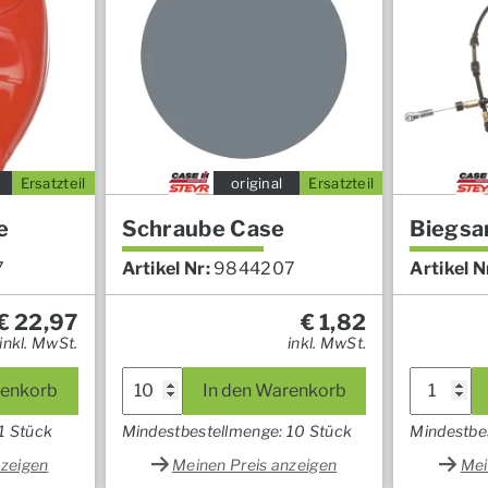
Ersatzteil
original
Ersatzteil
e
Schraube Case
Biegsa
7
Artikel Nr:
9844207
Artikel N
€
22,97
€
1,82
inkl. MwSt.
inkl. MwSt.
renkorb
In den Warenkorb
1 Stück
Mindestbestellmenge: 10 Stück
Mindestbe
nzeigen
Meinen Preis anzeigen
Mei