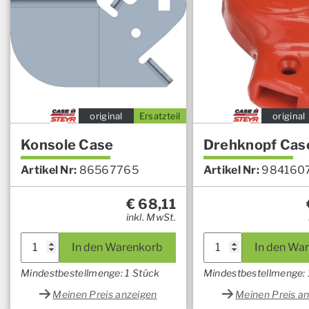
original
Ersatzteil
original
Konsole Case
Drehknopf Cas
Artikel Nr:
86567765
Artikel Nr:
984160
€
68,11
inkl. MwSt.
In den Warenkorb
In den Wa
Mindestbestellmenge: 1 Stück
Mindestbestellmenge: 
Meinen Preis anzeigen
Meinen Preis a