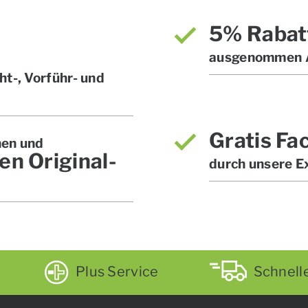
5% Rabat
ausgenommen A
t-, Vorführ- und
Gratis Fa
hen und
en Original-
durch unsere E
Plus Service
Schnell