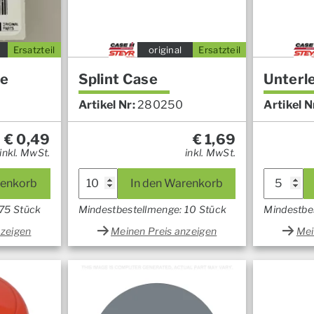
Ersatzteil
original
Ersatzteil
se
Splint Case
Unterl
Artikel Nr:
280250
Artikel N
€
0,49
€
1,69
inkl. MwSt.
inkl. MwSt.
renkorb
In den Warenkorb
 75 Stück
Mindestbestellmenge: 10 Stück
Mindestbe
nzeigen
Meinen Preis anzeigen
Mei