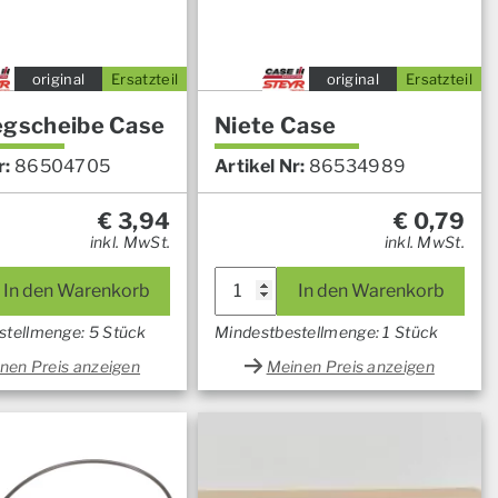
original
Ersatzteil
original
Ersatzteil
egscheibe Case
Niete Case
r:
86504705
Artikel Nr:
86534989
€
3,94
€
0,79
inkl. MwSt.
inkl. MwSt.
In den Warenkorb
In den Warenkorb
stellmenge: 5 Stück
Mindestbestellmenge: 1 Stück
nen Preis anzeigen
Meinen Preis anzeigen