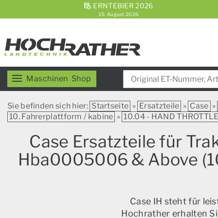
ERNTEBIER 2026
15. August 2026
Maschinen
Shop
Sie befinden sich hier:
Startseite
»
Ersatzteile
»
Case
»
10. Fahrerplattform / kabine
»
10.04 - HAND THROTTL
Case Ersatzteile für Tr
Hba0005006 & Above (10/
Case IH steht für le
Hochrather erhalten Si