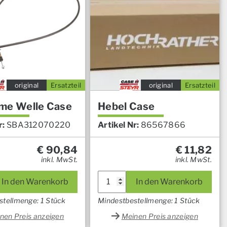
original
Ersatzteil
original
Ersatzteil
me Welle Case
Hebel Case
r:
SBA312070220
Artikel Nr:
86567866
€
90,84
€
11,82
inkl. MwSt.
inkl. MwSt.
In den Warenkorb
In den Warenkorb
stellmenge: 1 Stück
Mindestbestellmenge: 1 Stück
nen Preis anzeigen
Meinen Preis anzeigen