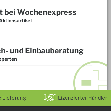
t bei Wochenexpress
ktionsartikel
ch- und Einbauberatung
xperten
e Lieferung
Lizenzierter Händler