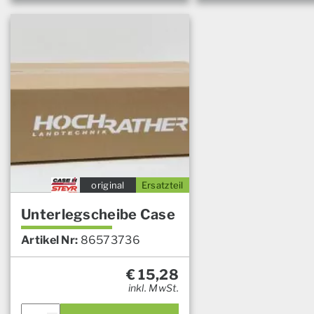
original
Ersatzteil
Unterlegscheibe Case
Artikel Nr:
86573736
€
15,28
inkl. MwSt.