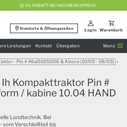
5% RABATT BEI WOCHENEXPRESS
Standorte & Öffnungszeiten
Login
Warenkorb
ere Leistungen
Kontakt
Übergaben
Menü
raktor - Pin # Hba0005006 & Above (10/00 - 08/03)
»
 Ih Kompakttraktor Pin #
form / kabine 10.04 HAND
elle Landtechnik. Bei
 vom Verschleißteil bis