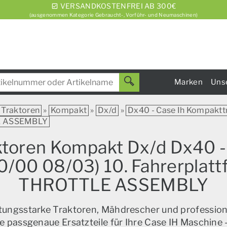
VERSANDKOSTENFREI AB 300€
(ausgenommen Kategorie Gebraucht-, Vorführ- und Neumaschinen)
Marken
Uns
Traktoren
»
Kompakt
»
Dx/d
»
Dx40 - Case Ih Kompaktt
E ASSEMBLY
aktoren Kompakt Dx/d Dx40 -
00 08/03) 10. Fahrerplatt
THROTTLE ASSEMBLY
istungsstarke Traktoren, Mähdrescher und profession
e passgenaue Ersatzteile für Ihre Case IH Maschine –