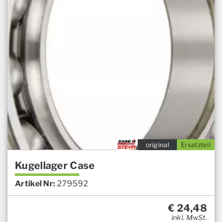
original
Ersatzteil
Kugellager Case
Artikel Nr:
279592
€
24,48
inkl. MwSt.