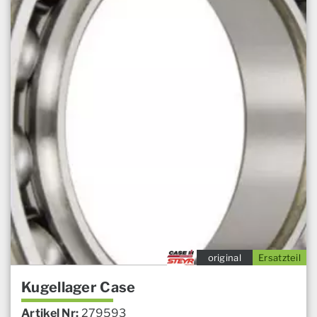
original
Ersatzteil
Kugellager Case
Artikel Nr:
279593