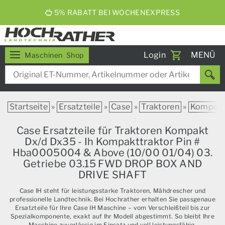
5% RABATT BEI WOCHENEXPRESS
Toggle
Login
MENÜ
Maschinen
Shop
navigati
Startseite
»
Ersatzteile
»
Case
»
Traktoren
»
Kompak
Case Ersatzteile für Traktoren Kompakt
Dx/d Dx35 - Ih Kompakttraktor Pin #
Hba0005004 & Above (10/00 01/04) 03.
Getriebe 03.15 FWD DROP BOX AND
DRIVE SHAFT
Case IH steht für leistungsstarke Traktoren, Mähdrescher und
professionelle Landtechnik. Bei Hochrather erhalten Sie passgenaue
Ersatzteile für Ihre Case IH Maschine – vom Verschleißteil bis zur
Spezialkomponente, exakt auf Ihr Modell abgestimmt. So bleibt Ihre
Maschine zuverlässig im Einsatz und voll leistungsfähig.