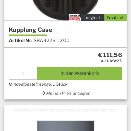
original
Ersatzteil
Kupplung Case
Artikel Nr:
SBA322611200
€
111,56
inkl. MwSt.
In den Warenkorb
Mindestbestellmenge: 1 Stück
Meinen Preis anzeigen