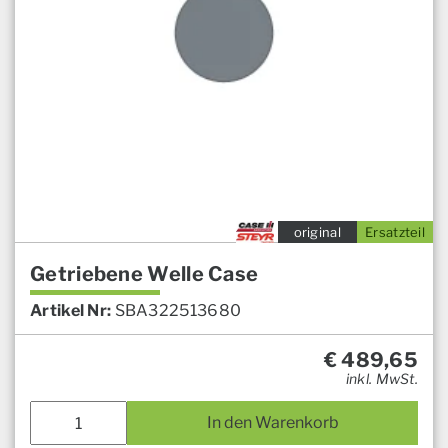
original
Ersatzteil
Getriebene Welle Case
Artikel Nr:
SBA322513680
€
489,65
inkl. MwSt.
In den Warenkorb