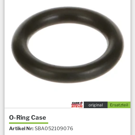
original
Ersatzteil
O-Ring Case
Artikel Nr:
SBA052109076