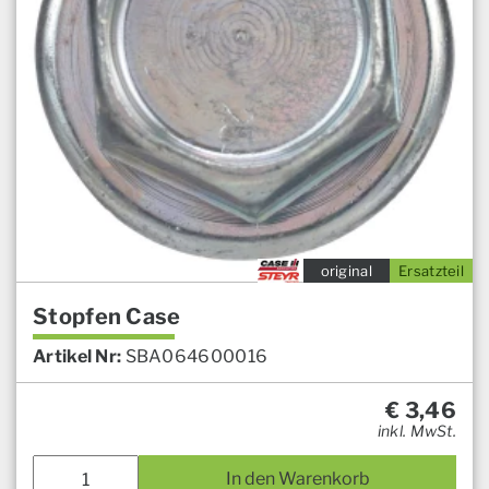
original
Ersatzteil
Stopfen Case
Artikel Nr:
SBA064600016
€
3,46
inkl. MwSt.
In den Warenkorb