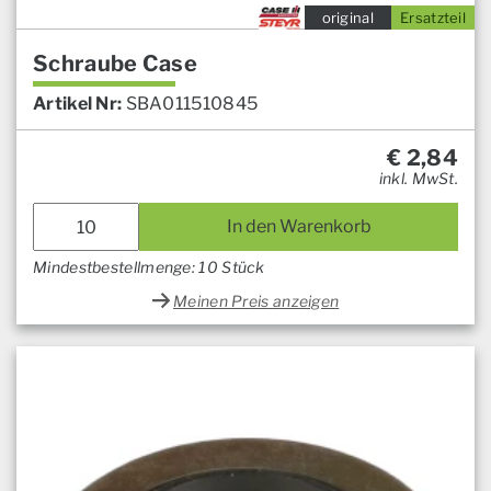
original
Ersatzteil
Schraube Case
Artikel Nr:
SBA011510845
€
2,84
inkl. MwSt.
In den Warenkorb
Mindestbestellmenge: 10 Stück
Meinen Preis anzeigen