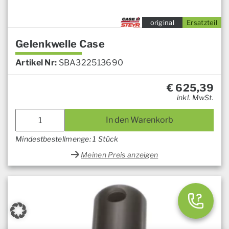
original
Ersatzteil
Gelenkwelle Case
Artikel Nr:
SBA322513690
€
625,39
inkl. MwSt.
In den Warenkorb
Mindestbestellmenge: 1 Stück
Meinen Preis anzeigen