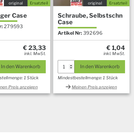
original
Ersatzteil
original
Ersatzteil
ager Case
Schraube, Selbstschn
Case
r:
279593
Artikel Nr:
392696
€
23,33
€
1,04
inkl. MwSt.
inkl. MwSt.
In den Warenkorb
In den Warenkorb
stellmenge: 1 Stück
Mindestbestellmenge: 1 Stück
nen Preis anzeigen
Meinen Preis anzeigen