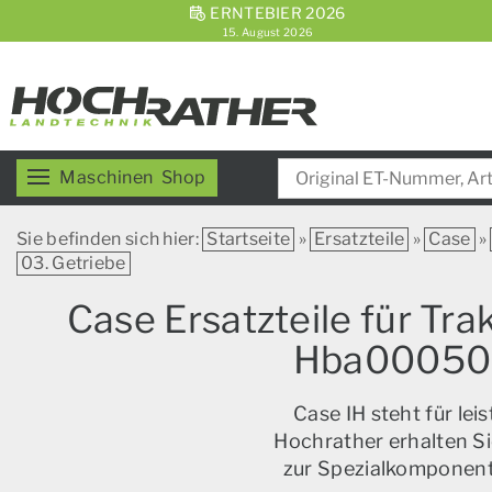
ERNTEBIER 2026
15. August 2026
Maschinen
Shop
Sie befinden sich hier:
Startseite
»
Ersatzteile
»
Case
»
03. Getriebe
Case Ersatzteile für Tr
Hba0005004
Case IH steht für le
Hochrather erhalten Si
zur Spezialkomponente