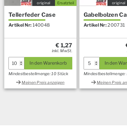
original
Ersatzteil
original
Tellerfeder Case
Gabelbolzen C
Artikel Nr:
140048
Artikel Nr:
200731
€
1,27
inkl. MwSt.
In den Warenkorb
In den Wa
Mindestbestellmenge: 10 Stück
Mindestbestellmenge: 
Meinen Preis anzeigen
Meinen Preis a