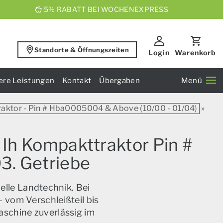
5% RABATT BEI WOCHENEXPRESS
Standorte & Öffnungszeiten
Login
Warenkorb
ere Leistungen
Kontakt
Übergaben
Menü
raktor - Pin # Hba0005004 & Above (10/00 - 01/04)
»
 Ih Kompakttraktor Pin #
3. Getriebe
elle Landtechnik. Bei
 vom Verschleißteil bis
aschine zuverlässig im