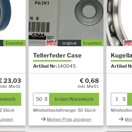
Ersatzteil
original
Ersatzteil
Tellerfeder Case
Kugell
Artikel Nr:
140045
Artikel N
€
23,03
€
0,68
inkl. MwSt.
inkl. MwSt.
renkorb
In den Warenkorb
2 Stück
Mindestbestellmenge: 50 Stück
Mindestbe
nzeigen
Meinen Preis anzeigen
Mei