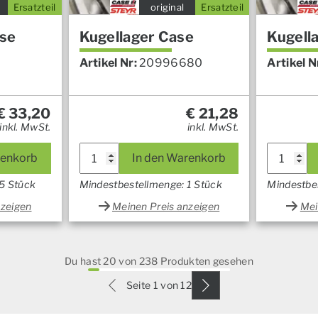
Ersatzteil
original
Ersatzteil
ase
Kugellager Case
Kugell
Artikel Nr:
20996680
Artikel N
€
33,20
€
21,28
inkl. MwSt.
inkl. MwSt.
renkorb
In den Warenkorb
5 Stück
Mindestbestellmenge: 1 Stück
Mindestbe
nzeigen
Meinen Preis anzeigen
Mei
Du hast 20 von 238 Produkten gesehen
Seite 1 von 12