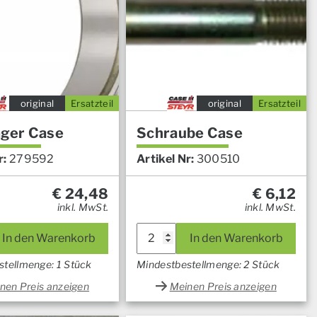
original
Ersatzteil
original
Ersatzteil
ager Case
Schraube Case
r:
279592
Artikel Nr:
300510
€
24,48
€
6,12
inkl. MwSt.
inkl. MwSt.
In den Warenkorb
In den Warenkorb
stellmenge: 1 Stück
Mindestbestellmenge: 2 Stück
nen Preis anzeigen
Meinen Preis anzeigen