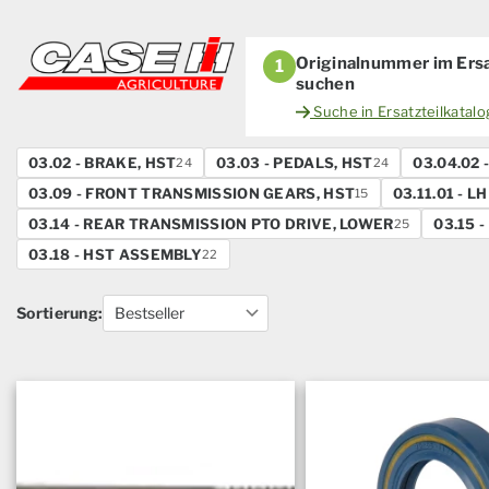
Originalnummer im Ersa
1
suchen
Suche in Ersatzteilkatal
03.02 - BRAKE, HST
03.03 - PEDALS, HST
03.04.02 
24
24
03.09 - FRONT TRANSMISSION GEARS, HST
03.11.01 - 
15
03.14 - REAR TRANSMISSION PTO DRIVE, LOWER
03.15 
25
03.18 - HST ASSEMBLY
22
Sortierung: