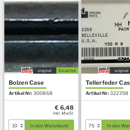
original
Ersatzteil
original
Bolzen Case
Tellerfeder Ca
Artikel Nr:
300868
Artikel Nr:
322358
€
6,48
inkl. MwSt.
In den Warenkorb
In den Wa