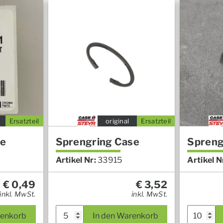
Ersatzteil
original
Ersatzteil
se
Sprengring Case
Spreng
Artikel Nr:
33915
Artikel N
€
0,49
€
3,52
inkl. MwSt.
inkl. MwSt.
renkorb
In den Warenkorb