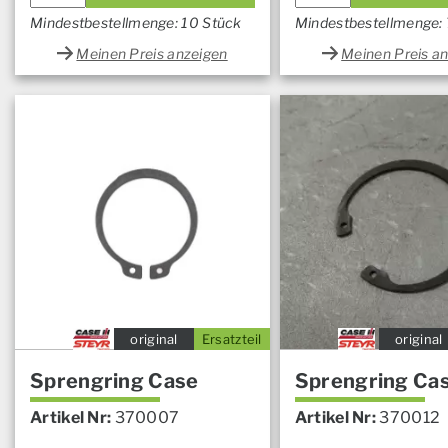
Mindestbestellmenge: 10 Stück
Mindestbestellmenge:
Meinen Preis anzeigen
Meinen Preis a
original
Ersatzteil
original
Sprengring Case
Sprengring Ca
Artikel Nr:
370007
Artikel Nr:
370012