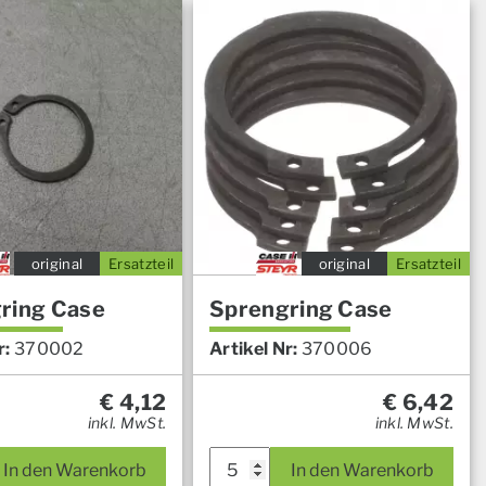
original
Ersatzteil
original
Ersatzteil
ring Case
Sprengring Case
r:
370002
Artikel Nr:
370006
€
4,12
€
6,42
inkl. MwSt.
inkl. MwSt.
In den Warenkorb
In den Warenkorb