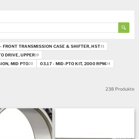
 - FRONT TRANSMISSION CASE & SHIFTER, HST
31
TO DRIVE, UPPER
19
ION, MID PTO
03.17 - MID-PTO KIT, 2000 RPM
20
24
238 Produkte