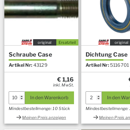
original
Ersatzteil
original
Schraube Case
Dichtung Case
Artikel Nr:
43129
Artikel Nr:
5116701
€
1,16
inkl. MwSt.
In den Warenkorb
In den Wa
Mindestbestellmenge: 10 Stück
Mindestbestellmenge: 
Meinen Preis anzeigen
Meinen Preis a