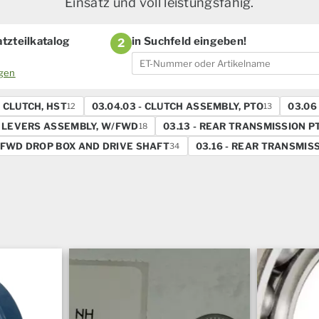
Einsatz und voll leistungsfähig.
tzteilkatalog
in Suchfeld eingeben!
2
ogen
- CLUTCH, HST
03.04.03 - CLUTCH ASSEMBLY, PTO
03.06
12
13
LH LEVERS ASSEMBLY, W/FWD
03.13 - REAR TRANSMISSION P
18
- FWD DROP BOX AND DRIVE SHAFT
03.16 - REAR TRANSMISS
34