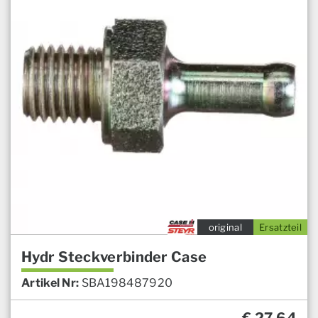
original
Ersatzteil
Hydr Steckverbinder Case
Artikel Nr:
SBA198487920