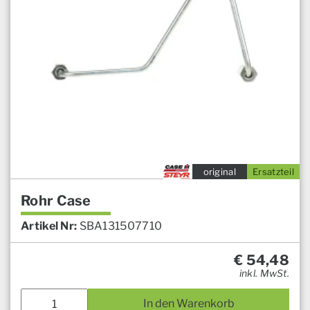
original
Ersatzteil
Rohr Case
Artikel Nr:
SBA131507710
€
54,48
inkl. MwSt.
In den Warenkorb