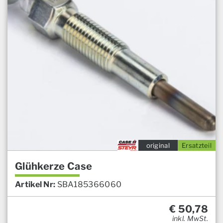
original
Ersatzteil
Glühkerze Case
Artikel Nr:
SBA185366060
€
50,78
inkl. MwSt.