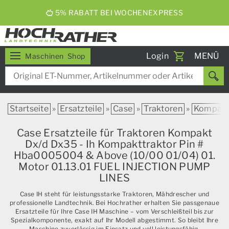
5% RABATT BEI WOCHENEXPRESS
Toggle
Login
MENÜ
Maschinen
Shop
navigati
Startseite
»
Ersatzteile
»
Case
»
Traktoren
»
Kompak
Case Ersatzteile für Traktoren Kompakt
Dx/d Dx35 - Ih Kompakttraktor Pin #
Hba0005004 & Above (10/00 01/04) 01.
Motor 01.13.01 FUEL INJECTION PUMP
LINES
Case IH steht für leistungsstarke Traktoren, Mähdrescher und
professionelle Landtechnik. Bei Hochrather erhalten Sie passgenaue
Ersatzteile für Ihre Case IH Maschine – vom Verschleißteil bis zur
Spezialkomponente, exakt auf Ihr Modell abgestimmt. So bleibt Ihre
Maschine zuverlässig im Einsatz und voll leistungsfähig.