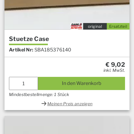
original
Ersatzteil
Stuetze Case
Artikel Nr:
SBA185376140
€
9,02
inkl. MwSt.
In den Warenkorb
Mindestbestellmenge: 1 Stück
Meinen Preis anzeigen