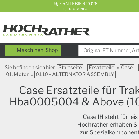
ERNTEBIER 2026
15. August 2026
Maschinen
Shop
Sie befinden sich hier:
Startseite
»
Ersatzteile
»
Case
»
01. Motor
»
01.10 - ALTERNATOR ASSEMBLY
Case Ersatzteile für Tr
Hba0005004 & Above (10
Case IH steht für le
Hochrather erhalten Si
zur Spezialkomponente