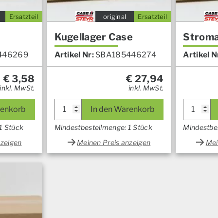
Ersatzteil
original
Ersatzteil
Kugellager Case
Strom
446269
Artikel Nr:
SBA185446274
Artikel N
€
3,58
€
27,94
inkl. MwSt.
inkl. MwSt.
renkorb
In den Warenkorb
1 Stück
Mindestbestellmenge: 1 Stück
Mindestbe
nzeigen
Meinen Preis anzeigen
Mei