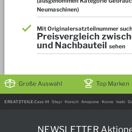
(ausgenommen Kategorie Gebrauch
Neumaschinen)
Mit Originalersatzteilnummer suc
Preisvergleich zwisch
und Nachbauteil
sehen
Große Auswahl
Top Marken
ERSATZTEILE:
Case IH
Steyr
Horsch
Amazone
Krone
Iseki
Gr
NEWSLETTER Aktionen, 