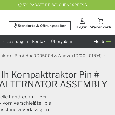
5% RABATT BEI WOCHENEXPRESS
Standorte & Öffnungszeiten
Login
Warenkorb
ere Leistungen
Kontakt
Übergaben
Menü
raktor - Pin # Hba0005004 & Above (10/00 - 01/04)
»
 Ih Kompakttraktor Pin #
.10 ALTERNATOR ASSEMBLY
elle Landtechnik. Bei
 vom Verschleißteil bis
aschine zuverlässig im