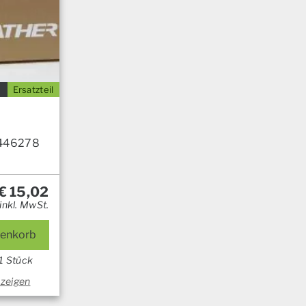
Ersatzteil
446278
€
15,02
inkl. MwSt.
renkorb
1 Stück
nzeigen