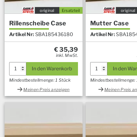
original
Ersatzteil
original
Rillenscheibe Case
Mutter Case
Artikel Nr:
SBA185436180
Artikel Nr:
SBA185
€
35,39
inkl. MwSt.
In den Warenkorb
In den Wa
Mindestbestellmenge: 1 Stück
Mindestbestellmenge: 
Meinen Preis anzeigen
Meinen Preis a