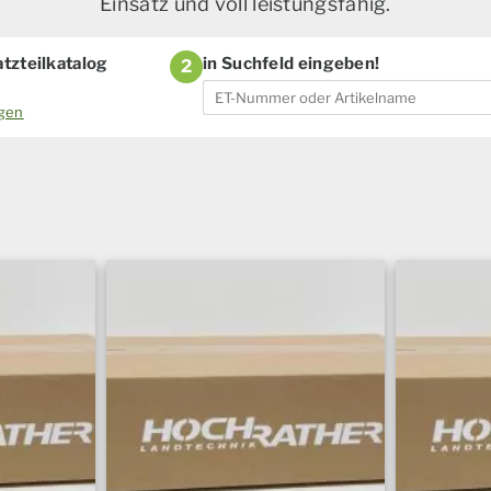
Einsatz und voll leistungsfähig.
tzteilkatalog
in Suchfeld eingeben!
2
ogen