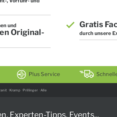
t-, Vorführ- und
Gratis Fa
hen und
en Original-
durch unsere E
Plus Service
Schnell
anit
Kramp
Prillinger
Alle
Experten-Tipps, Events...