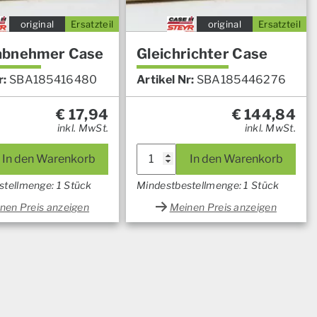
original
Ersatzteil
original
Ersatzteil
abnehmer Case
Gleichrichter Case
r:
SBA185416480
Artikel Nr:
SBA185446276
€
17,94
€
144,84
inkl. MwSt.
inkl. MwSt.
In den Warenkorb
In den Warenkorb
stellmenge: 1 Stück
Mindestbestellmenge: 1 Stück
nen Preis anzeigen
Meinen Preis anzeigen