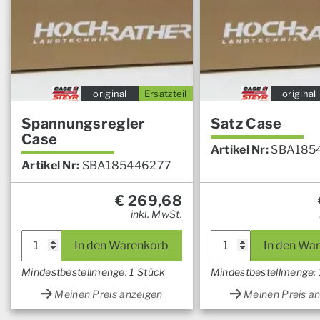
original
Ersatzteil
original
Spannungsregler
Satz Case
Case
Artikel Nr:
SBA185
Artikel Nr:
SBA185446277
€
269,68
inkl. MwSt.
In den Warenkorb
In den Wa
Mindestbestellmenge: 1 Stück
Mindestbestellmenge: 
Meinen Preis anzeigen
Meinen Preis a