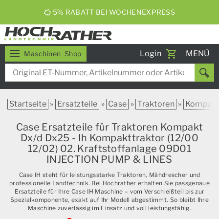
5% RABATT BEI WOCHENEXPRESS
Toggle
Login
MENÜ
Maschinen
Shop
navigati
Startseite
»
Ersatzteile
»
Case
»
Traktoren
»
Kompak
Case Ersatzteile für Traktoren Kompakt
Dx/d Dx25 - Ih Kompakttraktor (12/00
12/02) 02. Kraftstoffanlage 09D01
INJECTION PUMP & LINES
Case IH steht für leistungsstarke Traktoren, Mähdrescher und
professionelle Landtechnik. Bei Hochrather erhalten Sie passgenaue
Ersatzteile für Ihre Case IH Maschine – vom Verschleißteil bis zur
Spezialkomponente, exakt auf Ihr Modell abgestimmt. So bleibt Ihre
Maschine zuverlässig im Einsatz und voll leistungsfähig.