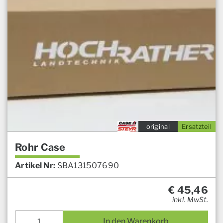
original
Ersatzteil
Rohr Case
Artikel Nr:
SBA131507690
€
45,46
inkl. MwSt.
In den Warenkorb