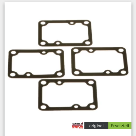
original
Ersatzteil