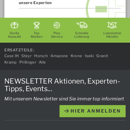
unsere Experten
Große
Top
Plus
Schnelle
Lizenzierter
Auswahl
Marken
Service
Lieferung
Händler
ERSATZTEILE:
Case IH
Steyr
Horsch
Amazone
Krone
Iseki
Granit
Kramp
Prillinger
Alle
NEWSLETTER Aktionen, Experten-
Tipps, Events...
Mit unserem Newsletter sind Sie immer top informiert
HIER ANMELDEN