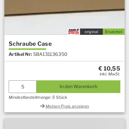
original
Ersatzteil
Schraube Case
Artikel Nr:
SBA131136350
€
10,55
inkl. MwSt.
In den Warenkorb
Mindestbestellmenge: 5 Stück
Meinen Preis anzeigen