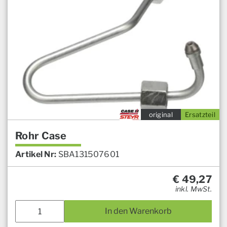
original
Ersatzteil
Rohr Case
Artikel Nr:
SBA131507601
€
49,27
inkl. MwSt.
In den Warenkorb