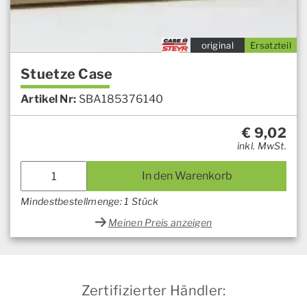
original
Ersatzteil
Stuetze Case
Artikel Nr:
SBA185376140
€
9,02
inkl. MwSt.
In den Warenkorb
Mindestbestellmenge: 1 Stück
Meinen Preis anzeigen
Zertifizierter Händler: