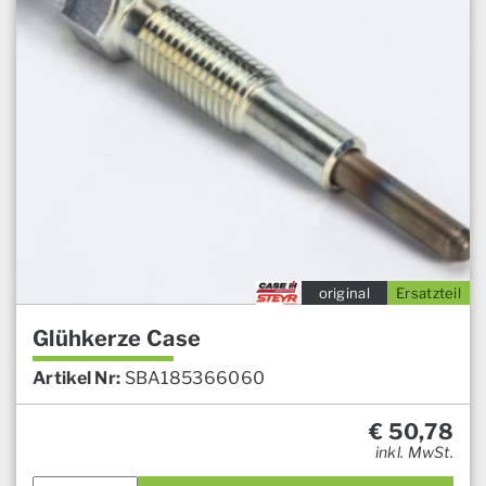
original
Ersatzteil
Glühkerze Case
Artikel Nr:
SBA185366060
€
50,78
inkl. MwSt.