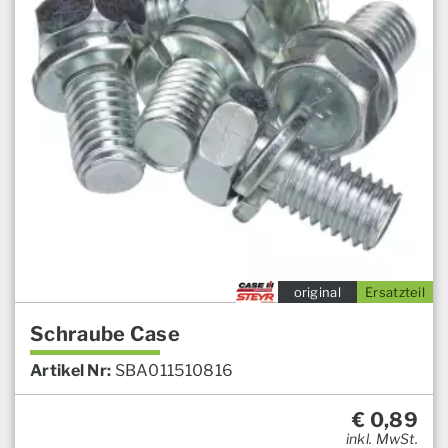
original
Ersatzteil
Schraube Case
Artikel Nr:
SBA011510816
€
0,89
inkl. MwSt.