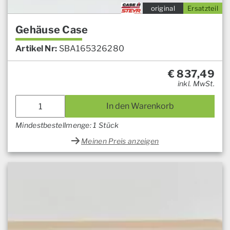
original
Ersatzteil
Gehäuse Case
Artikel Nr:
SBA165326280
€
837,49
inkl. MwSt.
In den Warenkorb
Mindestbestellmenge: 1 Stück
Meinen Preis anzeigen