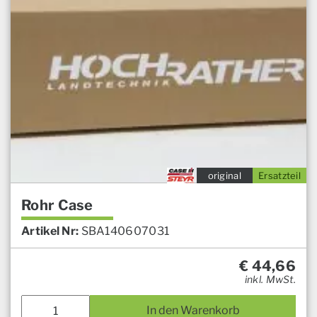
original
Ersatzteil
Rohr Case
Artikel Nr:
SBA140607031
€
44,66
inkl. MwSt.
In den Warenkorb