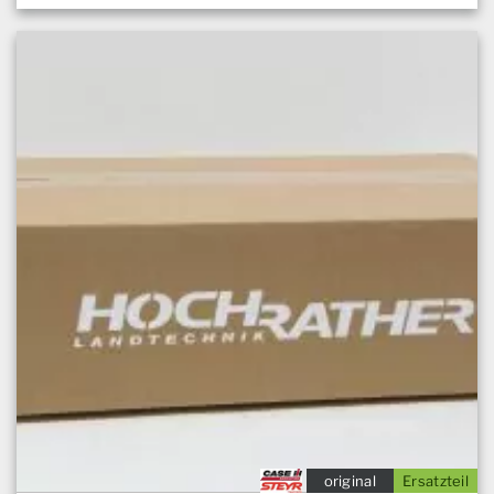
original
Ersatzteil