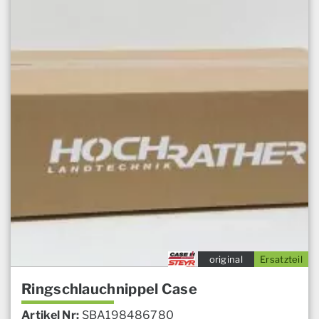
original
Ersatzteil
Ringschlauchnippel Case
Artikel Nr:
SBA198486780