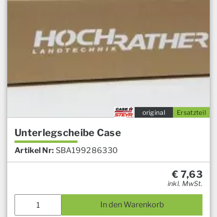
original
Ersatzteil
Unterlegscheibe Case
Artikel Nr:
SBA199286330
€
7,63
inkl. MwSt.
In den Warenkorb