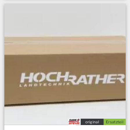
original
Ersatzteil