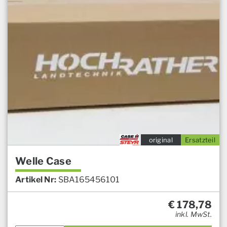
original
Ersatzteil
Welle Case
Artikel Nr:
SBA165456101
€
178,78
inkl. MwSt.