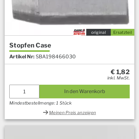
original
Ersatzteil
Stopfen Case
Artikel Nr:
SBA198466030
€
1,82
inkl. MwSt.
In den Warenkorb
Mindestbestellmenge: 1 Stück
Meinen Preis anzeigen