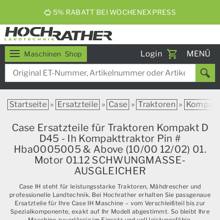
5% RABATT BEI WOCHENEXPRESS
Toggle
Login
MENÜ
Maschinen
Shop
navigati
Startseite
»
Ersatzteile
»
Case
»
Traktoren
»
Kompak
Case Ersatzteile für Traktoren Kompakt D
D45 - Ih Kompakttraktor Pin #
Hba0005005 & Above (10/00 12/02) 01.
Motor 01.12 SCHWUNGMASSE-
AUSGLEICHER
Case IH steht für leistungsstarke Traktoren, Mähdrescher und
professionelle Landtechnik. Bei Hochrather erhalten Sie passgenaue
Ersatzteile für Ihre Case IH Maschine – vom Verschleißteil bis zur
Spezialkomponente, exakt auf Ihr Modell abgestimmt. So bleibt Ihre
Maschine zuverlässig im Einsatz und voll leistungsfähig.