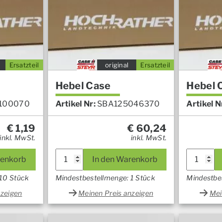
Ersatzteil
original
Ersatzteil
Hebel Case
Hebel 
100070
Artikel Nr:
SBA125046370
Artikel N
€
1,19
€
60,24
inkl. MwSt.
inkl. MwSt.
renkorb
In den Warenkorb
 10 Stück
Mindestbestellmenge: 1 Stück
Mindestbe
nzeigen
Meinen Preis anzeigen
Mei