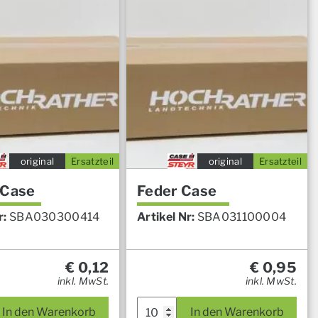
original
Ersatzteil
original
Ersatzteil
 Case
Feder Case
r:
SBA030300414
Artikel Nr:
SBA031100004
€
0,12
€
0,95
inkl. MwSt.
inkl. MwSt.
In den Warenkorb
In den Warenkorb