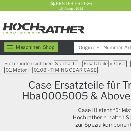
ERNTEBIER 2026
15. August 2026
Maschinen
Shop
Sie befinden sich hier:
Startseite
»
Ersatzteile
»
Case
»
01. Motor
»
01.08 - TIMING GEAR CASE
Case Ersatzteile für 
Hba0005005 & Above (
Case IH steht für le
Hochrather erhalten Si
zur Spezialkomponente