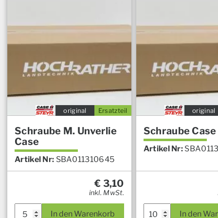
original
Ersatzteil
original
Schraube M. Unverlie
Schraube Case
Case
Artikel Nr:
SBA011
Artikel Nr:
SBA011310645
€
3,10
inkl. MwSt.
In den Warenkorb
In den Wa