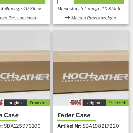
stellmenge: 10 Stück
Mindestbestellmenge: 10 Stück
nen Preis anzeigen
Meinen Preis anzeigen
original
Ersatzteil
original
Ersatzteil
e Case
Feder Case
r:
SBA125976100
Artikel Nr:
SBA198217220