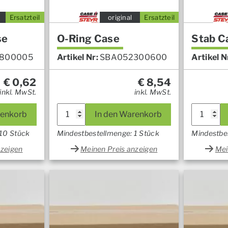
Ersatzteil
original
Ersatzteil
se
O-Ring Case
Stab C
800005
Artikel Nr:
SBA052300600
Artikel N
€
0,62
€
8,54
inkl. MwSt.
inkl. MwSt.
renkorb
In den Warenkorb
 10 Stück
Mindestbestellmenge: 1 Stück
Mindestbe
nzeigen
Meinen Preis anzeigen
Mei