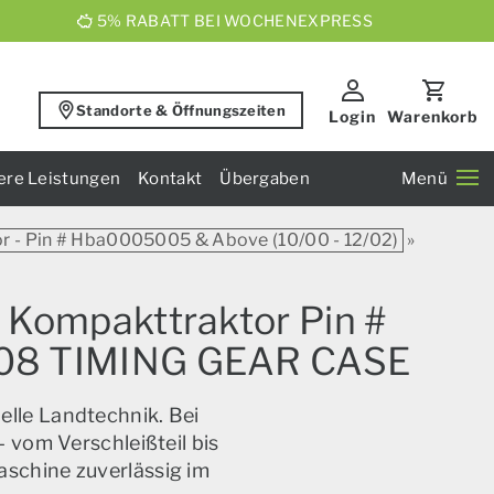
5% RABATT BEI WOCHENEXPRESS
Standorte & Öffnungszeiten
Login
Warenkorb
ere Leistungen
Kontakt
Übergaben
Menü
or - Pin # Hba0005005 & Above (10/00 - 12/02)
»
h Kompakttraktor Pin #
1.08 TIMING GEAR CASE
elle Landtechnik. Bei
 vom Verschleißteil bis
aschine zuverlässig im