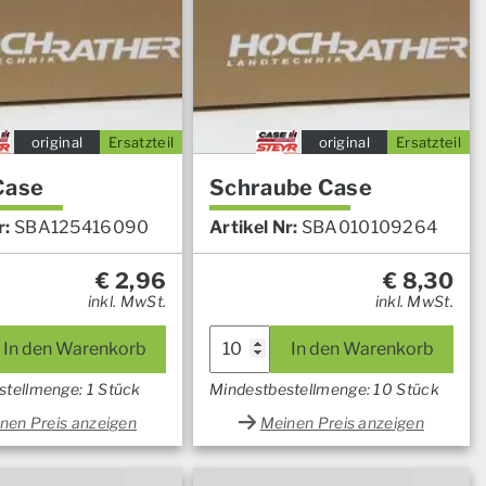
original
Ersatzteil
original
Ersatzteil
Case
Schraube Case
r:
SBA125416090
Artikel Nr:
SBA010109264
€
2,96
€
8,30
inkl. MwSt.
inkl. MwSt.
In den Warenkorb
In den Warenkorb
stellmenge: 1 Stück
Mindestbestellmenge: 10 Stück
nen Preis anzeigen
Meinen Preis anzeigen