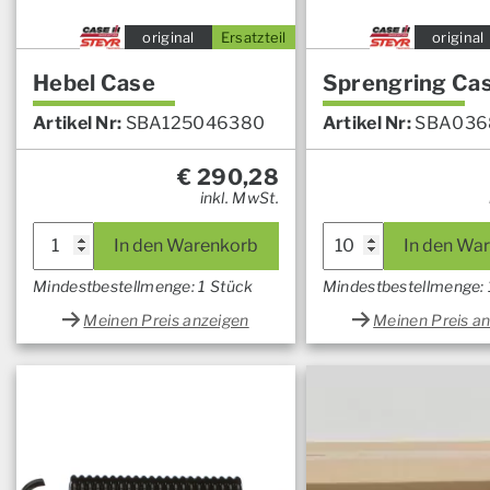
original
Ersatzteil
original
Hebel Case
Sprengring Ca
Artikel Nr:
SBA125046380
Artikel Nr:
SBA036
€
290,28
inkl. MwSt.
In den Warenkorb
In den Wa
Mindestbestellmenge: 1 Stück
Mindestbestellmenge:
Meinen Preis anzeigen
Meinen Preis a