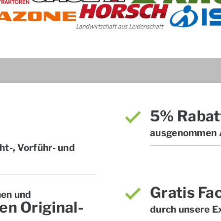
5% Rabat
ausgenommen A
t-, Vorführ- und
Gratis Fa
hen und
en Original-
durch unsere E