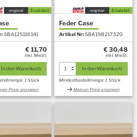
original
Ersatzteil
original
Ersatzteil
ase
Feder Case
r:
SBA125116141
Artikel Nr:
SBA198217320
€
11,70
€
30,48
inkl. MwSt.
inkl. MwSt.
In den Warenkorb
In den Warenkorb
stellmenge: 1 Stück
Mindestbestellmenge: 1 Stück
nen Preis anzeigen
Meinen Preis anzeigen