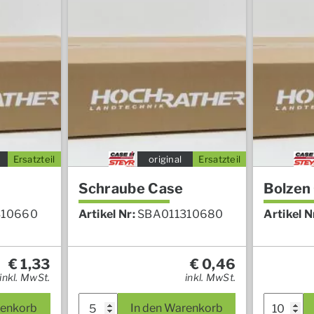
Ersatzteil
original
Ersatzteil
Schraube Case
Bolzen
310660
Artikel Nr:
SBA011310680
Artikel N
€
1,33
€
0,46
inkl. MwSt.
inkl. MwSt.
renkorb
In den Warenkorb