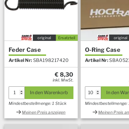
original
Ersatzteil
original
Feder Case
O-Ring Case
Artikel Nr:
SBA198217420
Artikel Nr:
SBA052
€
8,30
inkl. MwSt.
In den Warenkorb
In den Wa
Mindestbestellmenge: 1 Stück
Mindestbestellmenge:
Meinen Preis anzeigen
Meinen Preis a