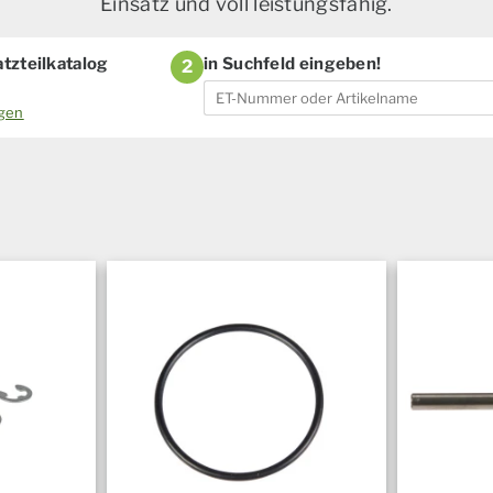
Einsatz und voll leistungsfähig.
tzteilkatalog
in Suchfeld eingeben!
2
ogen