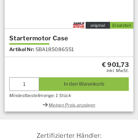
original
Ersatzteil
Startermotor Case
Artikel Nr:
SBA185086551
€
901,73
inkl. MwSt.
In den Warenkorb
Mindestbestellmenge: 1 Stück
Meinen Preis anzeigen
Zertifizierter Händler: