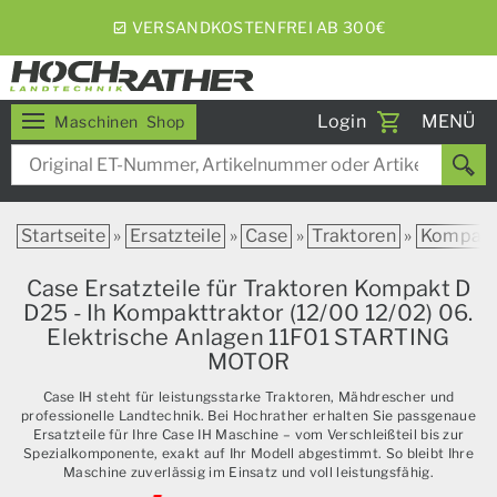
VERSANDKOSTENFREI AB 300€
Toggle
Login
MENÜ
Maschinen
Shop
navigati
Startseite
»
Ersatzteile
»
Case
»
Traktoren
»
Kompak
Case Ersatzteile für Traktoren Kompakt D
D25 - Ih Kompakttraktor (12/00 12/02) 06.
Elektrische Anlagen 11F01 STARTING
MOTOR
Case IH steht für leistungsstarke Traktoren, Mähdrescher und
professionelle Landtechnik. Bei Hochrather erhalten Sie passgenaue
Ersatzteile für Ihre Case IH Maschine – vom Verschleißteil bis zur
Spezialkomponente, exakt auf Ihr Modell abgestimmt. So bleibt Ihre
Maschine zuverlässig im Einsatz und voll leistungsfähig.