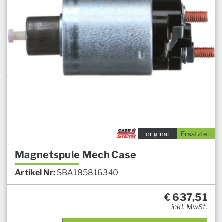
original
Ersatzteil
Magnetspule Mech Case
Artikel Nr:
SBA185816340
€
637,51
inkl. MwSt.