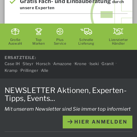
Gratis Fach- und Einbauberatung
durch
unsere Experten
Große
Top
Plus
Schnelle
Lizenzierter
Auswahl
Marken
Service
Lieferung
Händler
ERSATZTEILE:
Case IH
Steyr
Horsch
Amazone
Krone
Iseki
Granit
Kramp
Prillinger
Alle
NEWSLETTER Aktionen, Experten-
Tipps, Events...
Mit unserem Newsletter sind Sie immer top informiert
HIER ANMELDEN