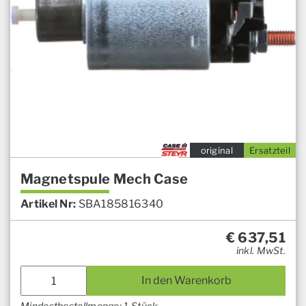
original
Ersatzteil
Magnetspule Mech Case
Artikel Nr:
SBA185816340
€
637,51
inkl. MwSt.
In den Warenkorb
Mindestbestellmenge: 1 Stück