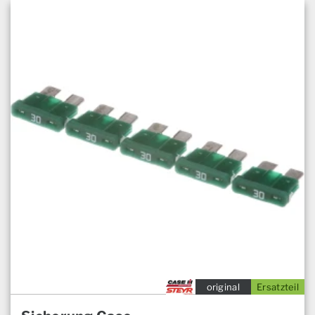
original
Ersatzteil