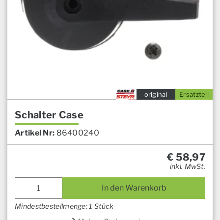
original
Ersatzteil
Schalter Case
Artikel Nr:
86400240
€
58,97
inkl. MwSt.
In den Warenkorb
Mindestbestellmenge: 1 Stück