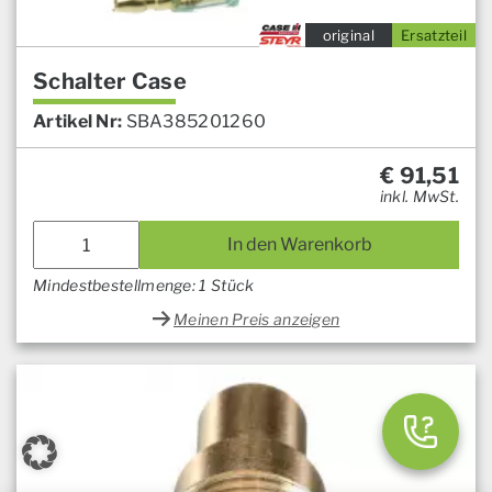
original
Ersatzteil
Schalter Case
Artikel Nr:
SBA385201260
€
91,51
inkl. MwSt.
In den Warenkorb
Mindestbestellmenge: 1 Stück
Meinen Preis anzeigen