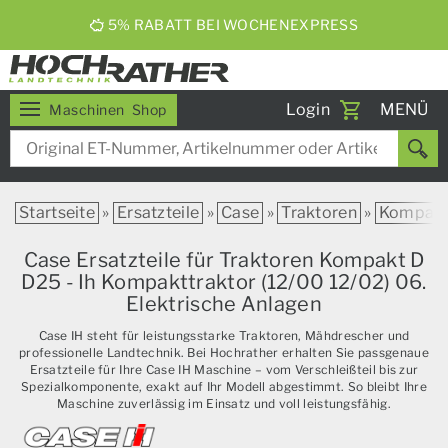
5% RABATT BEI WOCHENEXPRESS
Toggle
Login
MENÜ
Maschinen
Shop
navigati
Startseite
»
Ersatzteile
»
Case
»
Traktoren
»
Kompak
Case Ersatzteile für Traktoren Kompakt D
D25 - Ih Kompakttraktor (12/00 12/02) 06.
Elektrische Anlagen
Case IH steht für leistungsstarke Traktoren, Mähdrescher und
professionelle Landtechnik. Bei Hochrather erhalten Sie passgenaue
Ersatzteile für Ihre Case IH Maschine – vom Verschleißteil bis zur
Spezialkomponente, exakt auf Ihr Modell abgestimmt. So bleibt Ihre
Maschine zuverlässig im Einsatz und voll leistungsfähig.