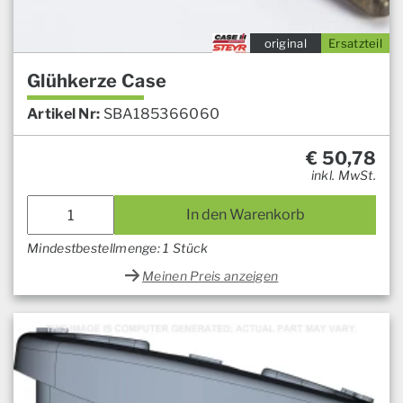
original
Ersatzteil
Glühkerze Case
Artikel Nr:
SBA185366060
€
50,78
inkl. MwSt.
In den Warenkorb
Mindestbestellmenge: 1 Stück
Meinen Preis anzeigen