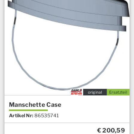
original
Ersatzteil
Manschette Case
Artikel Nr:
86535741
€
200,59