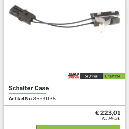
original
Ersatzteil
Schalter Case
Artikel Nr:
86531138
€
223,01
inkl. MwSt.