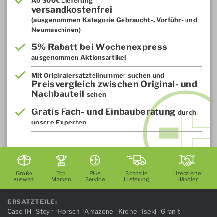
Ab 300€ Lieferung
versandkostenfrei
(ausgenommen Kategorie Gebraucht-, Vorführ- und
Neumaschinen)
5% Rabatt bei Wochenexpress
ausgenommen Aktionsartikel
Mit Originalersatzteilnummer suchen und
Preisvergleich zwischen Original- und
Nachbauteil
sehen
Gratis Fach- und Einbauberatung
durch
unsere Experten
Große
Top
Plus
Schnelle
Lizenzierter
Auswahl
Marken
Service
Lieferung
Händler
ERSATZTEILE:
Case IH
Steyr
Horsch
Amazone
Krone
Iseki
Granit