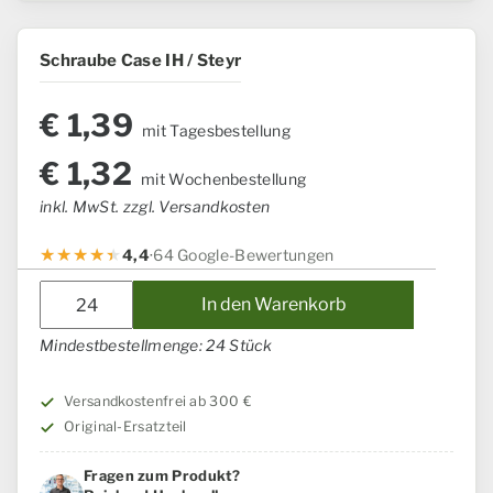
Schraube Case IH / Steyr
€
1,39
mit Tagesbestellung
€
1,32
mit Wochenbestellung
inkl. MwSt. zzgl. Versandkosten
4,4
·
64 Google-Bewertungen
Schraube
In den Warenkorb
Case
IH
Mindestbestellmenge: 24 Stück
/
Steyr
Versandkostenfrei ab 300 €
Menge
Original-Ersatzteil
Fragen zum Produkt?