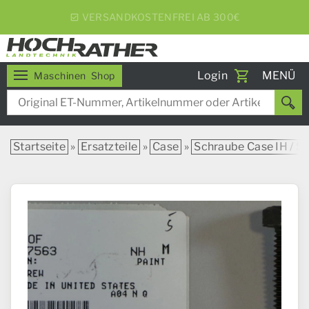
5% RABATT BEI WOCHENEXPRESS
Toggle
Login
MENÜ
Maschinen
Shop
navigati
Startseite
»
Ersatzteile
»
Case
»
Schraube Case IH / St