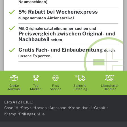
Neumaschinen)
5% Rabatt bei Wochenexpress
ausgenommen Aktionsartikel
Mit Originalersatzteilnummer suchen und
Preisvergleich zwischen Original- und
Nachbauteil
sehen
Gratis Fach- und Einbauberatung
durch
unsere Experten
Große
Top
Plus
Schnelle
Lizenzierter
Auswahl
Marken
Service
Lieferung
Händler
ERSATZTEILE:
Case IH
Steyr
Horsch
Amazone
Krone
Iseki
Granit
Kramp
Prillinger
Alle