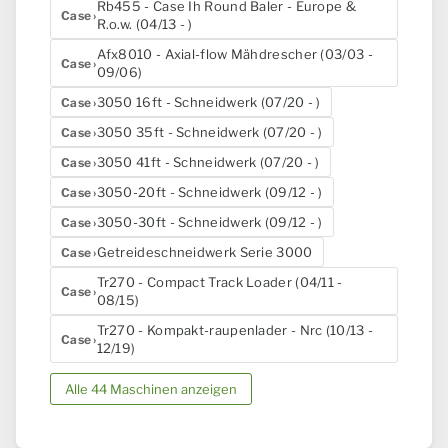
Rb455 - Case Ih Round Baler - Europe &
Case
R.o.w. (04/13 - )
Afx8010 - Axial-flow Mähdrescher (03/03 -
Case
09/06)
3050 16ft - Schneidwerk (07/20 - )
Case
3050 35ft - Schneidwerk (07/20 - )
Case
3050 41ft - Schneidwerk (07/20 - )
Case
3050-20ft - Schneidwerk (09/12 - )
Case
3050-30ft - Schneidwerk (09/12 - )
Case
Getreideschneidwerk Serie 3000
Case
Tr270 - Compact Track Loader (04/11 -
Case
08/15)
Tr270 - Kompakt-raupenlader - Nrc (10/13 -
Case
12/19)
Alle 44 Maschinen anzeigen