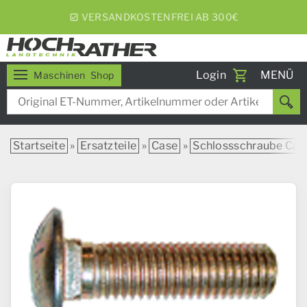
5% RABATT BEI WOCHENEXPRESS
Toggle
Login
MENÜ
Maschinen
Shop
navigati
Startseite
»
Ersatzteile
»
Case
»
Schlossschraube Case