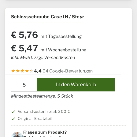
Schlossschraube Case IH / Steyr
€
5,76
mit Tagesbestellung
€
5,47
mit Wochenbestellung
inkl. MwSt. zzgl. Versandkosten
4,4
·
64 Google-Bewertungen
Schlossschraube
In den Warenkorb
Case
IH
Mindestbestellmenge: 5 Stück
/
Steyr
Versandkostenfrei ab 300 €
Menge
Original-Ersatzteil
Fragen zum Produkt?