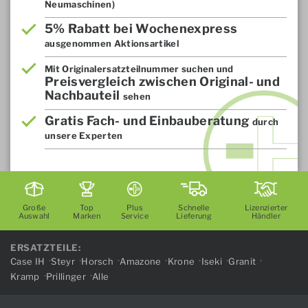
Neumaschinen)
5% Rabatt bei Wochenexpress
ausgenommen Aktionsartikel
Mit Originalersatzteilnummer suchen und
Preisvergleich zwischen Original- und
Nachbauteil
sehen
Gratis Fach- und Einbauberatung
durch
unsere Experten
Große
Top
Plus
Schnelle
Lizenzierter
Auswahl
Marken
Service
Lieferung
Händler
ERSATZTEILE:
Case IH
Steyr
Horsch
Amazone
Krone
Iseki
Granit
Kramp
Prillinger
Alle