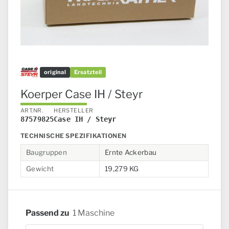
original
Ersatzteil
Koerper Case IH / Steyr
ART.NR.
HERSTELLER
87579825
Case IH / Steyr
TECHNISCHE SPEZIFIKATIONEN
Baugruppen
Ernte Ackerbau
Gewicht
19,279 KG
Passend zu
1 Maschine