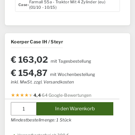
Farmall 55a - Traktor Mit 4 Zylinder (eu)
Case
(01/10 - 10/15)
Koerper Case IH / Steyr
€
163,02
mit Tagesbestellung
€
154,87
mit Wochenbestellung
inkl. MwSt. zzgl. Versandkosten
4,4
·
64 Google-Bewertungen
Koerper
In den Warenkorb
Case
IH
Mindestbestellmenge: 1 Stück
/
Steyr