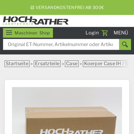
VERSANDKOSTENFREI AB 300€
Toggle
Login
MENÜ
Maschinen
Shop
navigati
Startseite
»
Ersatzteile
»
Case
»
Koerper Case IH / Ste