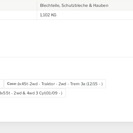
Blechteile, Schutzbleche & Hauben
1,102 KG
)
Jx45t-2wd - Traktor - 2wd - Trem 3a (12/15 - )
Case
Jx55t - 2wd & 4wd 3 Cyl(01/09 - )