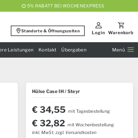
5% RABATT BEI WOCHENEXPRESS
Standorte & Öffnungszeiten
Login
Warenkorb
ere Leistungen
Kontakt
Übergaben
Menü
Hülse Case IH / Steyr
€
34,55
mit Tagesbestellung
€
32,82
mit Wochenbestellung
inkl. MwSt. zzgl. Versandkosten