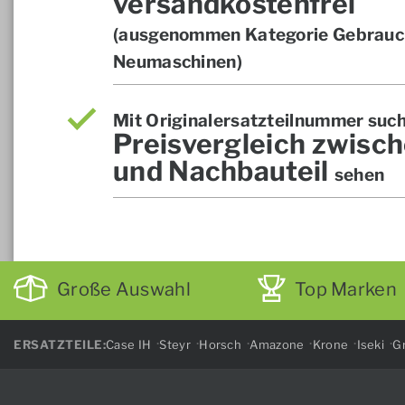
versandkostenfrei
(ausgenommen Kategorie Gebrauch
Neumaschinen)
Mit Originalersatzteilnummer suc
Preisvergleich zwisch
und Nachbauteil
sehen
Große Auswahl
Top Marken
ERSATZTEILE:
Case IH
Steyr
Horsch
Amazone
Krone
Iseki
Gr