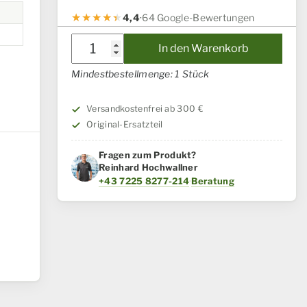
4,4
·
64 Google-Bewertungen
Hülse
In den Warenkorb
Case
Mindestbestellmenge: 1 Stück
IH
/
Versandkostenfrei ab 300 €
Steyr
Original-Ersatzteil
Menge
Fragen zum Produkt?
Reinhard Hochwallner
+43 7225 8277-214
·
Beratung