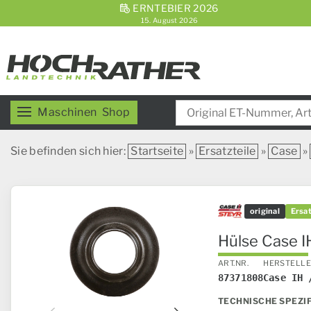
ERNTEBIER 2026
15. August 2026
Maschinen
Shop
Sie befinden sich hier:
Startseite
»
Ersatzteile
»
Case
»
original
Ersat
Hülse Case IH
ART.NR.
HERSTELL
87371808
Case IH 
TECHNISCHE SPEZI