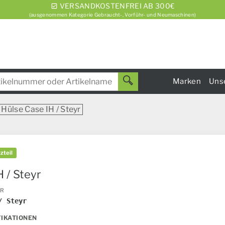
VERSANDKOSTENFREI AB 300€
(ausgenommen Kategorie Gebraucht-, Vorführ- und Neumaschinen)
Marken
Uns
Hülse Case IH / Steyr
zteil
 / Steyr
ER
/ Steyr
FIKATIONEN