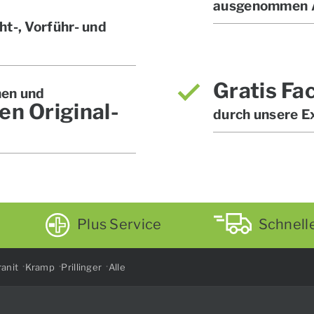
ausgenommen A
t-, Vorführ- und
Gratis Fa
hen und
en Original-
durch unsere E
Plus Service
Schnell
anit
Kramp
Prillinger
Alle