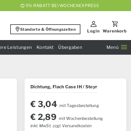
5% RABATT BEI WOCHENEXPRESS
Standorte & Öffnungszeiten
Login
Warenkorb
ere Leistungen
Kontakt
Übergaben
Menü
Dichtung, Flach Case IH / Steyr
€
3,04
mit Tagesbestellung
€
2,89
mit Wochenbestellung
inkl. MwSt. zzgl. Versandkosten