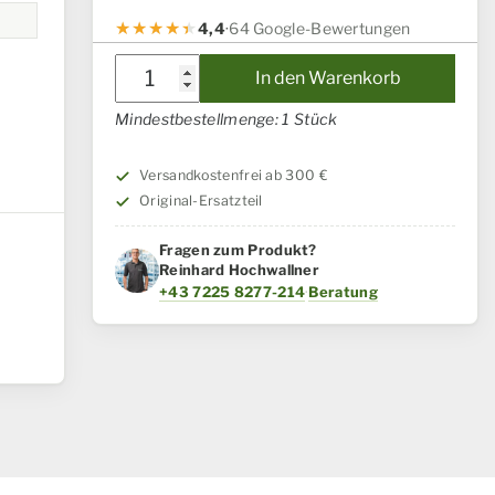
4,4
·
64 Google-Bewertungen
Dichtung,
In den Warenkorb
Flach
Mindestbestellmenge: 1 Stück
Case
IH
Versandkostenfrei ab 300 €
/
Original-Ersatzteil
Steyr
Menge
Fragen zum Produkt?
Reinhard Hochwallner
+43 7225 8277-214
·
Beratung