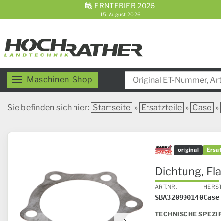
ERNTEBIER 2026
15. August 2026
Maschinen
Shop
Sie befinden sich hier:
Startseite
»
Ersatzteile
»
Case
»
original
Ersat
Dichtung, Fla
ART.NR.
HERS
SBA320990140
Case
TECHNISCHE SPEZI