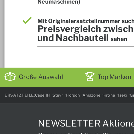
Neumaschinen)
Mit Originalersatzteilnummer suc
Preisvergleich zwisch
und Nachbauteil
sehen
Große Auswahl
Top Marken
ERSATZTEILE:
Case IH
Steyr
Horsch
Amazone
Krone
Iseki
Gr
NEWSLETTER Aktionen, 